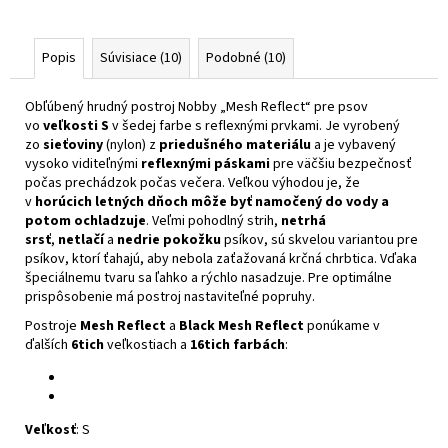
Popis
Súvisiace (10)
Podobné (10)
Obľúbený hrudný postroj Nobby „Mesh Reflect“ pre psov
vo
veľkosti S
v šedej farbe s reflexnými prvkami. Je vyrobený
zo
sieťoviny
(nylon) z
priedušného materiálu
a je vybavený
vysoko viditeľnými
reflexnými páskami
pre väčšiu bezpečnosť
počas prechádzok počas večera. Veľkou výhodou je, že
v
horúcich letných dňoch môže byť namočený do vody a
potom ochladzuje
. Veľmi pohodlný strih,
netrhá
srsť
,
netlačí
a
nedrie pokožku
psíkov, sú skvelou variantou pre
psíkov, ktorí ťahajú, aby nebola zaťažovaná krčná chrbtica. Vďaka
špeciálnemu tvaru sa ľahko a rýchlo nasadzuje. Pre optimálne
prispôsobenie má postroj nastaviteľné popruhy.
Postroje
Mesh Reflect
a
Black Mesh Reflect
ponúkame v
ďalších
6tich
veľkostiach a
16tich farbách
:
Veľkosť
: S