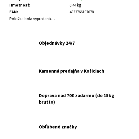
č
Hmotnosť
:
0.44 kg
a
EAN
:
4033766107078
m
Položka bola vypredaná…
e
ARTIVIT
Objednávky 24/7
SIRUP
NA
KOSTI
A
KĹBY
Kamenná predajňa v Košiciach
200ML
€12,90
Pôvodne:
€14,90
Doprava nad 70€ zadarmo (do 15kg
brutto)
Obľúbené značky