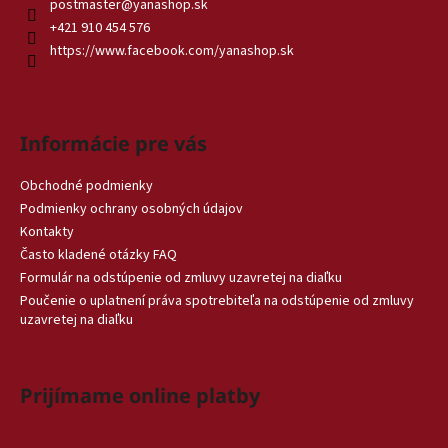
postmaster
@
yanashop.sk
+421 910 454 576
https://www.facebook.com/yanashop.sk
Informácie pre vás
Obchodné podmienky
Podmienky ochrany osobných údajov
Kontakty
Často kladené otázky FAQ
Formulár na odstúpenie od zmluvy uzavretej na diaľku
Poučenie o uplatnení práva spotrebiteľa na odstúpenie od zmluvy
uzavretej na diaľku
Prijímame online platby