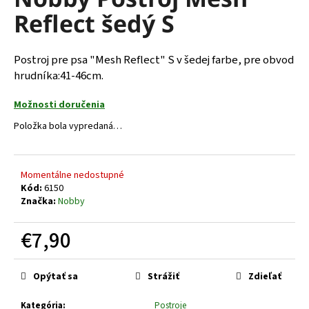
je
á
Reflect šedý S
0,0
z
j
5
s
hviezdičiek.
Postroj pre psa "Mesh Reflect" S v šedej farbe, pre obvod
ť
hrudníka:41-46cm.
?
Možnosti doručenia
Položka bola vypredaná…
HĽADAŤ
Momentálne nedostupné
Kód:
6150
Značka:
Nobby
O
€7,90
d
p
Jednotková
o
cena:
Opýtať sa
Strážiť
Zdieľať
r
ú
Kategória
:
Postroje