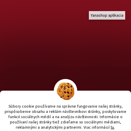
Yanashop aplikacia
Chcete nakúpiť pre útulky? Kliknite TU na náš útulkový eshop a
staň sa anjelom pre útulkáčov ♥
Súbory cookie používame na správne fungovanie našej stránky,
prispôsobenie obsahu a reklám návštevníkovi stránky, poskytovanie
funkcií sociálnych médií a na analýzu návštevnosti. Informácie o
používaní našej stránky tiež zdieľame so sociálnymi médiami,
reklamnými a analytickými partnermi
. Viac informácií
tu
.