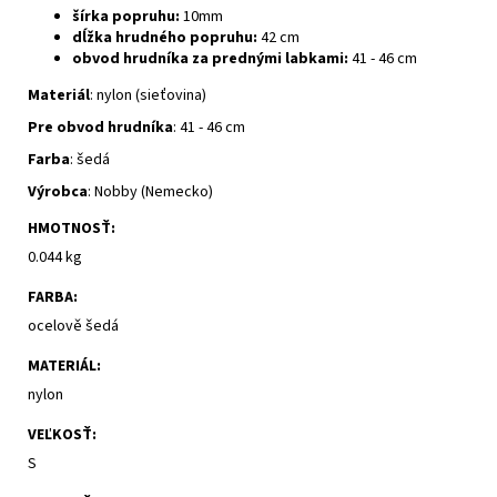
šírka popruhu:
10mm
dĺžka hrudného popruhu:
42 cm
obvod hrudníka za prednými labkami:
41 - 46 cm
Materiál
: nylon (sieťovina)
Pre obvod hrudníka
: 41 - 46 cm
Farba
: šedá
Výrobca
: Nobby (Nemecko)
HMOTNOSŤ
:
0.044 kg
FARBA
:
ocelově šedá
MATERIÁL
:
nylon
VEĽKOSŤ
:
S