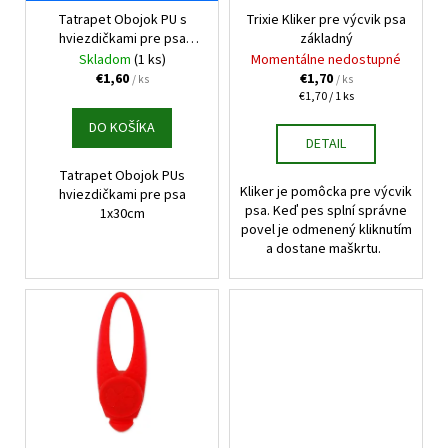
t
o
Tatrapet Obojok PU s
Trixie Kliker pre výcvik psa
o
hviezdičkami pre psa
základný
d
1x30cm
Skladom
(1 ks)
Momentálne nedostupné
v
u
€1,60
€1,70
/ ks
/ ks
k
Jednotková
€1,70 / 1 ks
cena:
t
DO KOŠÍKA
DETAIL
o
v
Tatrapet Obojok PUs
Kliker je pomôcka pre výcvik
hviezdičkami pre psa
psa. Keď pes splní správne
1x30cm
povel je odmenený kliknutím
a dostane maškrtu.