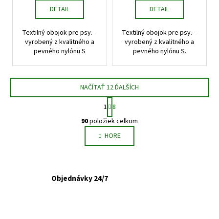
DETAIL
DETAIL
Textilný obojok pre psy. –
Textilný obojok pre psy. –
vyrobený z kvalitného a
vyrobený z kvalitného a
pevného nylónu S
pevného nylónu S.
NAČÍTAŤ 12 ĎALŠÍCH
S
1
8
t
O
r
90
položiek celkom
v
á
HORE
l
n
k
á
o
d
v
a
a
Objednávky 24/7
c
n
i
i
e
e
p