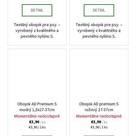
cena:
cena:
DETAIL
DETAIL
Textilný obojok pre psy. –
Textilný obojok pre psy. –
vyrobený z kvalitného a
vyrobený z kvalitného a
pevného nylónu S.
pevného nylónu S.
Obojok AD Premium S
Obojok AD premium S
modrý 1,5x27-37cm
ružový 27-37cm
Momentálne nedostupné
Momentálne nedostupné
€3,90
€3,90
/ ks
/ ks
Jednotková
Jednotková
€3,90 / 1 ks
€3,90 / 1 ks
cena:
cena: