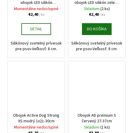
obojok LED silikón
obojok LED silikón zelený
oranžový 8cm
8cm
Momentálne nedostupné
Skladom
(2 ks)
€2,40
€2,40
/ ks
/ ks
DETAIL
DO KOŠÍKA
Silikónový svetelný prívesok
Silikónový svetelný prívesok
pre psov.Veľkosť: 8 cm.
pre psov.Veľkosť: 8 cm.
Obojok Active Dog Strong
Obojok AD premium S
XS modrý 1x21-30cm
červený 27-37cm
Momentálne nedostupné
Skladom
(1 ks)
€3,20
€3,90