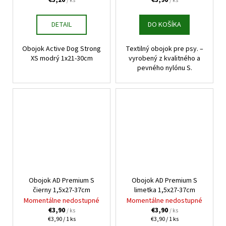
/ ks
/ ks
DETAIL
DO KOŠÍKA
Obojok Active Dog Strong
Textilný obojok pre psy. –
XS modrý 1x21-30cm
vyrobený z kvalitného a
pevného nylónu S.
Obojok AD Premium S
Obojok AD Premium S
čierny 1,5x27-37cm
limetka 1,5x27-37cm
Momentálne nedostupné
Momentálne nedostupné
€3,90
€3,90
/ ks
/ ks
Jednotková
Jednotková
€3,90 / 1 ks
€3,90 / 1 ks