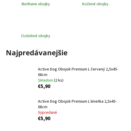
Biothane obojky
Kožené obojky
á
j
s
ť
Ozdobné obojky
?
Najpredávanejšie
HĽADAŤ
Active Dog Obojok Premium L červený 2,5x45-
68cm
Skladom
(2 ks)
€5,90
O
d
Active Dog Obojok Premium L limetka 2,5x45-
p
68cm
o
Vypredané
r
€5,90
ú