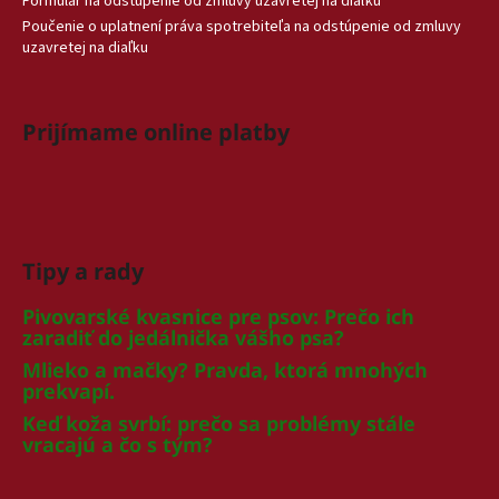
Formulár na odstúpenie od zmluvy uzavretej na diaľku
Poučenie o uplatnení práva spotrebiteľa na odstúpenie od zmluvy
uzavretej na diaľku
Prijímame online platby
Tipy a rady
Pivovarské kvasnice pre psov: Prečo ich
zaradiť do jedálnička vášho psa?
Mlieko a mačky? Pravda, ktorá mnohých
prekvapí.
Keď koža svrbí: prečo sa problémy stále
vracajú a čo s tým?