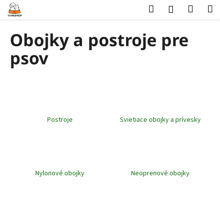
K
Prejsť
Hľadať
Nákup
M
Prihlásenie
na
o
obsah
Späť
Späť
košík
š
Obojky a postroje pre
í
Č
psov
k
o
p
o
t
r
Postroje
Svietiace obojky a prívesky
e
b
u
j
Nylonové obojky
Neoprenové obojky
e
t
e
n