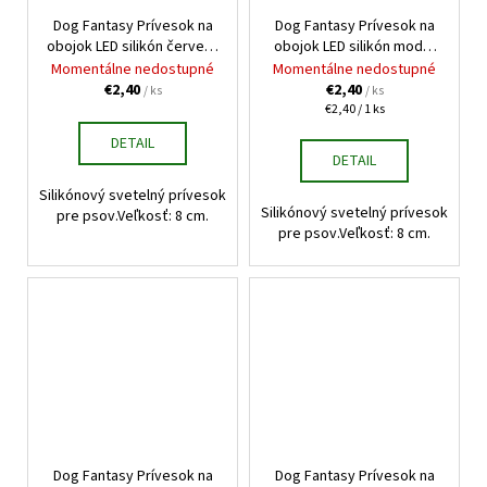
Dog Fantasy Prívesok na
Dog Fantasy Prívesok na
obojok LED silikón červený
obojok LED silikón modrý
8cm
8cm
Momentálne nedostupné
Momentálne nedostupné
€2,40
€2,40
/ ks
/ ks
Jednotková
€2,40 / 1 ks
cena:
DETAIL
DETAIL
Silikónový svetelný prívesok
Silikónový svetelný prívesok
pre psov.Veľkosť: 8 cm.
pre psov.Veľkosť: 8 cm.
Dog Fantasy Prívesok na
Dog Fantasy Prívesok na