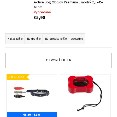
č
Active Dog Obojok Premium L modrý 2,5x45-
a
68cm
m
Vypredané
e
€5,90
R
NOBBY
TENISOVÁ
a
Najlacnejšie
Najdrahšie
Najpredávanejšie
Abecedne
LOPTA
d
TIGROVANÁ
6CM
e
€3,50
n
OTVORIŤ FILTER
i
e
V
VÝPREDAJ
p
ý
r
p
o
i
d
s
u
p
k
r
€3,30
–51 %