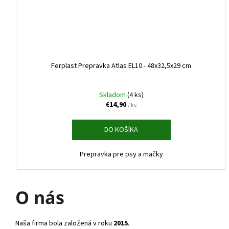
Ferplast Prepravka Atlas EL10 - 48x32,5x29 cm
Skladom
(4 ks)
€14,90
/ ks
DO KOŠÍKA
Prepravka pre psy a mačky
O nás
Naša firma bola založená v roku
2015
.