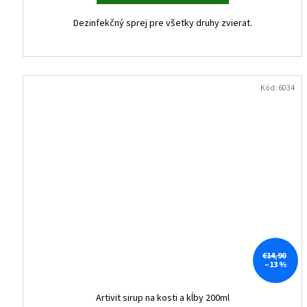
Dezinfekčný sprej pre všetky druhy zvierat.
Kód:
6034
€14,90
–13 %
Artivit sirup na kosti a kĺby 200ml