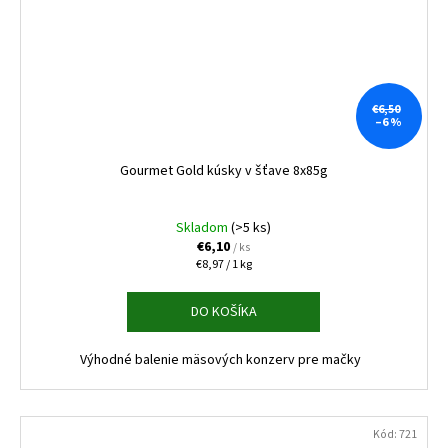
€6,50
–6 %
Gourmet Gold kúsky v šťave 8x85g
Skladom
(>5 ks)
€6,10
/ ks
Jednotková
€8,97 / 1 kg
cena:
DO KOŠÍKA
Výhodné balenie mäsových konzerv pre mačky
Kód:
721