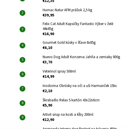
€12,35
Humac Natur AFM prášok 2,5 kg
€39,95
Felix Cat Adult Kapsičky Fantastic Výber v želé
44x85g
€16,90
Gourmet Gold kúsky v šťave 8x85g
€6,10
Nuevo Dog Adult Konzerva Jahňa a zemiaky 800g
€3,70
Veterinol spray 500ml
€14,99
Inodorina Obrúsky na oči a uši Harmanček 15ks
€2,10
Škrabadlo Relax 5 kartón 43x22x6cm
€5,90
Artivit sirup na kosti a kĺby 200ml
€12,90