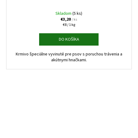
Skladom
(5 ks)
€3,20
/ ks
Jednotková
€8 / 1 kg
cena:
DO KOŠÍKA
Krmivo špeciálne vyvinuté pre psov s poruchou trávenia a
akútnymi hnačkami.