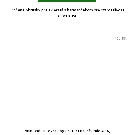
Vlhčené obrúsky pre zvieratá s harmančekom pre starostlivosť
o oči a uši.
Kód:
56
Animonda Integra dog Protect na trávenie 400g