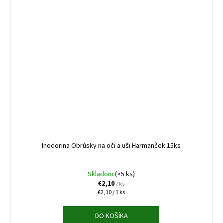
Inodorina Obrúsky na oči a uši Harmanček 15ks
Skladom
(>5 ks)
€2,10
/ ks
Jednotková
€2,10 / 1 ks
cena:
DO KOŠÍKA