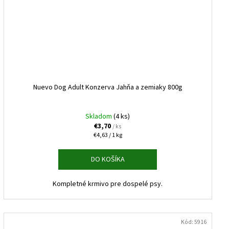
Nuevo Dog Adult Konzerva Jahňa a zemiaky 800g
Skladom
(4 ks)
€3,70
/ ks
Jednotková
€4,63 / 1 kg
cena:
DO KOŠÍKA
Kompletné krmivo pre dospelé psy.
Kód:
5916