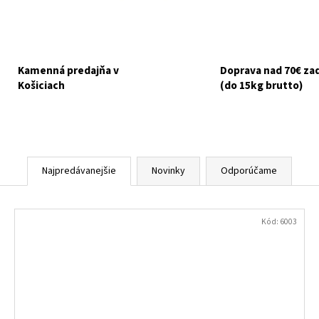
HUMAC NATUR AFM PRÁŠOK 2,5 KG
FELIX CAT ADULT 
V ŽELÉ 44X85G
€39,95
€16,90
Kamenná predajňa v
Doprava nad 70€ z
Košiciach
(do 15kg brutto)
Najpredávanejšie
Novinky
Odporúčame
Kód:
6003