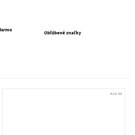
KAPSIČKY FANTASTIC VÝBER
adarmo
Obľúbené značky
Kód:
46