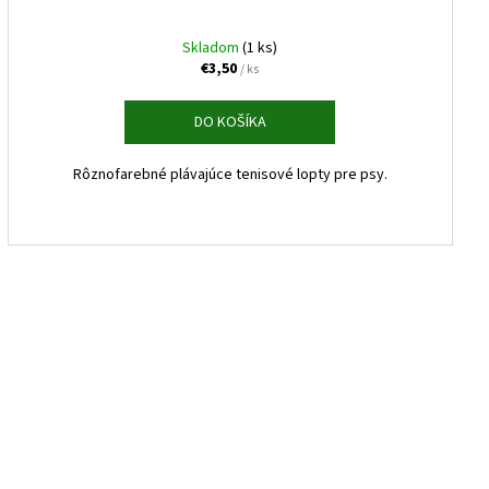
Skladom
(1 ks)
€3,50
/ ks
DO KOŠÍKA
Rôznofarebné plávajúce tenisové lopty pre psy.