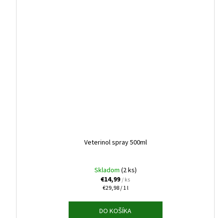
Veterinol spray 500ml
Skladom
(2 ks)
€14,99
/ ks
Jednotková
€29,98 / 1 l
cena:
DO KOŠÍKA