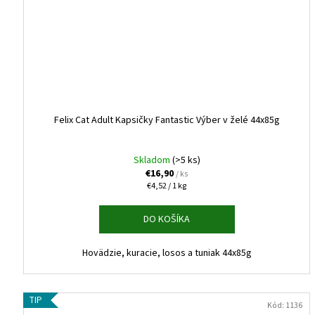
Felix Cat Adult Kapsičky Fantastic Výber v želé 44x85g
Skladom
(>5 ks)
€16,90
/ ks
Jednotková
€4,52 / 1 kg
cena:
DO KOŠÍKA
Hovädzie, kuracie, losos a tuniak 44x85g
TIP
Kód:
1136