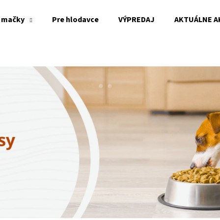
 mačky
Pre hlodavce
VÝPREDAJ
AKTUÁLNE A
Čo potrebujete nájsť?
HĽADAŤ
Odporúčame