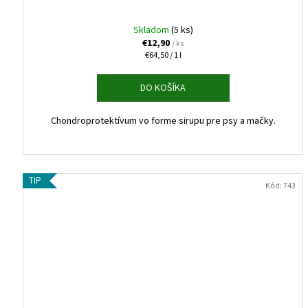
Skladom
(5 ks)
€12,90
/ ks
Jednotková
€64,50 / 1 l
cena:
DO KOŠÍKA
Chondroprotektívum vo forme sirupu pre psy a mačky.
TIP
Kód:
743