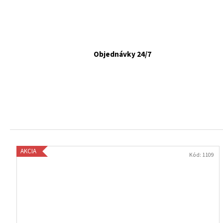
VETAPRO URINOCAT 30 CPS.
€12,35
Objednávky 24/7
AKCIA
Kód:
1109