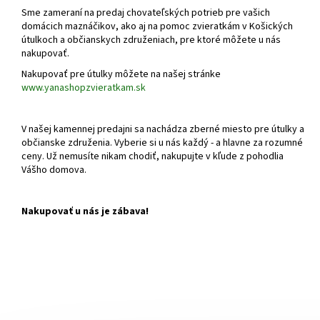
Sme zameraní na predaj chovateľských potrieb pre vašich
domácich maznáčikov,
ako aj na pomoc zvieratkám v Košických
útulkoch a občianskych združeniach,
pre ktoré môžete u nás
nakupovať.
Nakupovať pre útulky môžete na našej stránke
www.yanashopzvieratkam.sk
V našej kamennej predajni sa nachádza zberné miesto pre útulky a
občianske združenia. Vyberie si u nás každý - a hlavne za rozumné
ceny. Už nemusíte nikam chodiť, nakupujte v kľude z pohodlia
Vášho domova.
Nakupovať u nás je zábava!