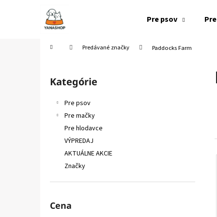
K
Prejsť
na
o
Pre psov
Pre
obsah
Späť
Späť
š
do
do
í
Domov
Predávané značky
Paddocks Farm
k
obchodu
obchodu
B
o
Kategórie
Preskočiť
č
kategórie
n
Pre psov
ý
Pre mačky
p
Pre hlodavce
a
VÝPREDAJ
n
AKTUÁLNE AKCIE
e
Značky
l
Cena