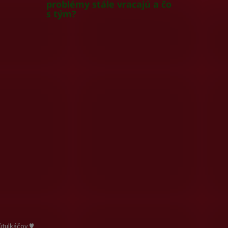
problémy stále vracajú a čo
s tým?
útulkáčov ♥