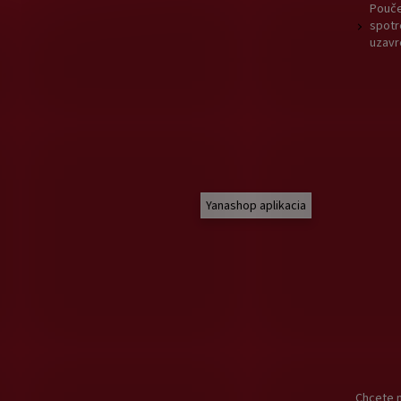
Pouče
spotr
uzavr
Yanashop aplikacia
Chcete n