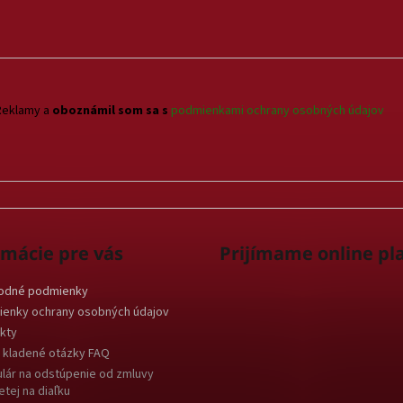
d
a
c
i
e
p
Reklamy a
oboznámil som sa s
podmienkami ochrany osobných údajov
r
v
k
y
v
ý
p
rmácie pre vás
Prijímame online pl
i
s
odné podmienky
u
enky ochrany osobných údajov
kty
 kladené otázky FAQ
lár na odstúpenie od zmluvy
etej na diaľku