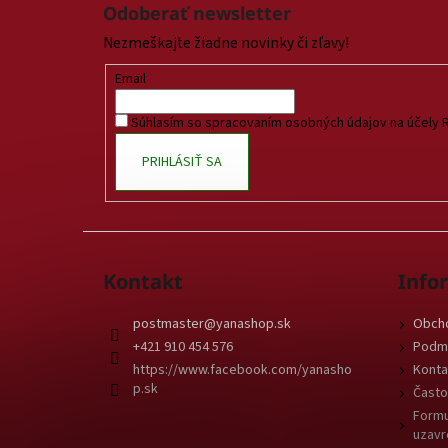
á
Odoberať newsletter
p
Nezmeškajte žiadne novinky či zľavy!
ä
t
Email
i
Súhlasím so spracovaním osobných údajov na účely 
e
PRIHLÁSIŤ SA
Kontakt
Info
postmaster
@
yanashop.sk
Obch
+421 910 454 576
Podmi
https://www.facebook.com/yanasho
Konta
p.sk
Často
Formu
uzavr