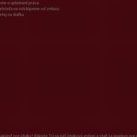
nie o uplatnení práva
ebiteľa na odstúpenie od zmluvy
etej na diaľku
akúpiť pre útulky? Kliknite TU na náš útulkový eshop a staň sa anjelom pre 