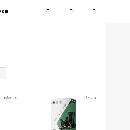
Hľadať
Prihlásenie
Nákupný
KCIE
Kamenná predajňa
Kontakty
Značky
košík
Kód:
226
Kód:
223
Nasledujúce