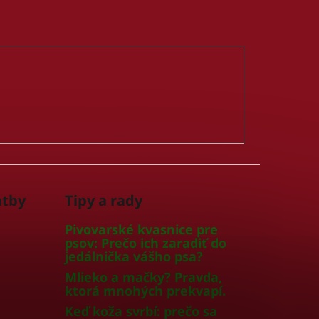
atby
Tipy a rady
Pivovarské kvasnice pre
psov: Prečo ich zaradiť do
jedálnička vášho psa?
Mlieko a mačky? Pravda,
ktorá mnohých prekvapí.
Keď koža svrbí: prečo sa