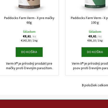
HUMAC NATUR AFM PRÁŠOK 2,5 KG
FELIX CAT ADULT 
o
r
V ŽELÉ 44X85G
€39,95
d
o
€16,90
u
d
Paddocks Farm Verm - X pre mačky
Paddocks Farm Verm - X 
k
60g
100 g
u
t
k
Skladom
Skladom
o
t
€8,61
€8,61
/ ks
/ ks
v
Jednotková
Jednotková
€143,50 / 1 kg
€86,10 / 1 kg
o
cena:
cena:
v
DO KOŠÍKA
DO KOŠÍKA
Verm-X® je prírodný produkt pre
Verm-X® je prírodný prod
mačky proti črevným parazitom.
psov proti črevným par
3
položiek celko
O
v
l
á