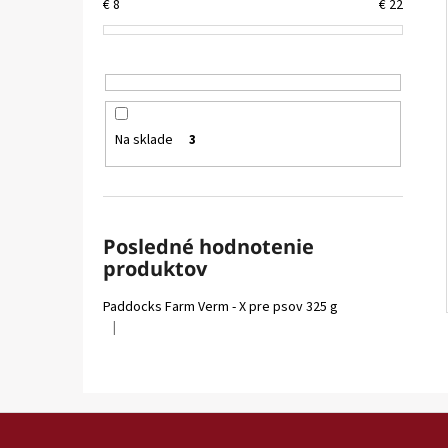
VETAPRO URINOCAT 30 CPS.
€
8
€
22
€12,35
Na sklade
3
Posledné hodnotenie
produktov
Paddocks Farm Verm - X pre psov 325 g
|
Hodnotenie produktu je 5 z 5 hviezdičiek.
Z