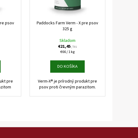
KAPSIČKY FANTASTIC VÝBER
pre psov
Paddocks Farm Verm - X pre psov
325 g
Skladom
€21,45
/ ks
Jednotková
€66 / 1 kg
cena:
DO KOŠÍKA
ukt pre
Verm-X® je prírodný produkt pre
azitom
psov proti črevným parazitom.
m