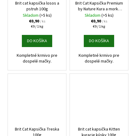
č
Brit cat kapsička losos a
Brit Cat Kapsička Premium
a
pstruh 100g
by Nature Kura a morka
m
100g
Skladom
(>5 ks)
Skladom
(>5 ks)
e
€0,90
€0,90
/ ks
/ ks
Jednotková
Jednotková
€9 / 1 kg
€9 / 1 kg
cena:
cena:
ŠKRABADLO
DO KOŠÍKA
DO KOŠÍKA
RELAX
5
KARTÓN
Kompletné krmivo pre
Kompletné krmivo pre
43X22X6CM
dospelé mačky.
dospelé mačky.
€5,90
Brit Cat Kapsička Treska
Brit cat kapsička Kitten
100g
kuracie kúsky 100g