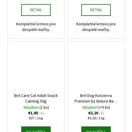
cena:
cena:
DETAIL
DETAIL
Kompletné krmivo pre
Kompletné krmivo pre
dospelé mačky.
dospelé mačky.
Brit Care Cat Adult Snack
Brit Dog Konzerva
Calming 50g
Premium by Nature Beef
with Tripes 400g
Skladom
(1 ks)
Skladom
(>5 ks)
€1,85
€2,20
/ ks
/ ks
Jednotková
Jednotková
€37 / 1 kg
€5,50 / 1 kg
cena:
cena: