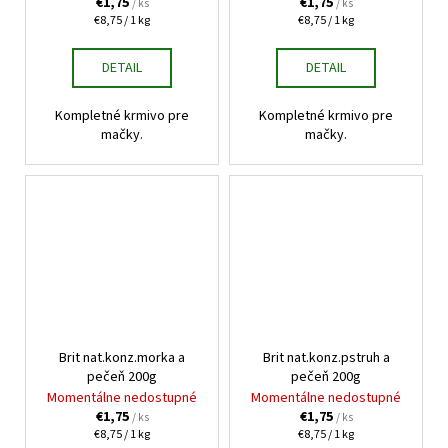
€1,75
€1,75
/ ks
/ ks
Jednotková
Jednotková
€8,75 / 1 kg
€8,75 / 1 kg
cena:
cena:
DETAIL
DETAIL
Kompletné krmivo pre
Kompletné krmivo pre
mačky.
mačky.
Brit nat.konz.morka a
Brit nat.konz.pstruh a
pečeň 200g
pečeň 200g
Momentálne nedostupné
Momentálne nedostupné
€1,75
€1,75
/ ks
/ ks
Jednotková
Jednotková
€8,75 / 1 kg
€8,75 / 1 kg