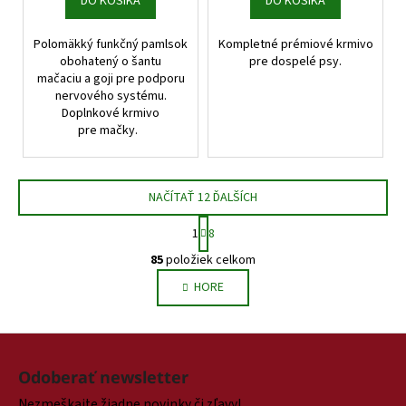
DO KOŠÍKA
DO KOŠÍKA
Polomäkký funkčný pamlsok
Kompletné prémiové krmivo
obohatený o šantu
pre dospelé psy.
mačaciu a goji pre podporu
nervového systému.
Doplnkové krmivo
pre mačky.
NAČÍTAŤ 12 ĎALŠÍCH
S
1
8
t
O
r
85
položiek celkom
v
á
HORE
l
n
k
á
o
d
Z
v
a
a
á
c
Odoberať newsletter
n
p
i
i
Nezmeškajte žiadne novinky či zľavy!