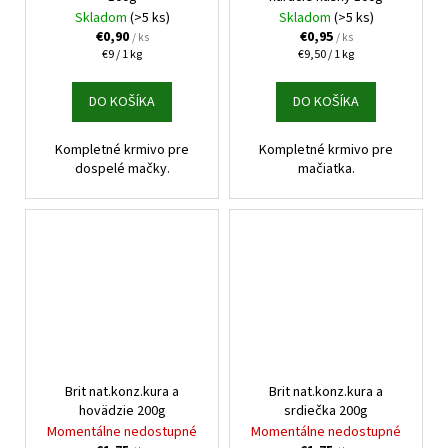
Skladom
(>5 ks)
Skladom
(>5 ks)
€0,90
€0,95
/ ks
/ ks
Jednotková
Jednotková
€9 / 1 kg
€9,50 / 1 kg
cena:
cena:
DO KOŠÍKA
DO KOŠÍKA
Kompletné krmivo pre
Kompletné krmivo pre
dospelé mačky.
mačiatka.
Brit nat.konz.kura a
Brit nat.konz.kura a
hovädzie 200g
srdiečka 200g
Momentálne nedostupné
Momentálne nedostupné