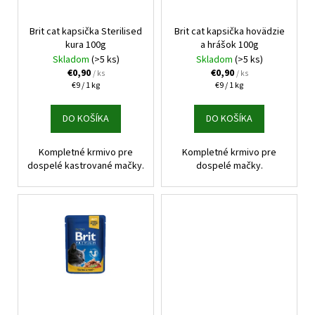
o
r
á
d
o
j
Brit cat kapsička Sterilised
Brit cat kapsička hovädzie
u
kura 100g
a hrášok 100g
d
s
Skladom
(>5 ks)
Skladom
(>5 ks)
k
u
ť
€0,90
€0,90
/ ks
/ ks
t
k
Jednotková
Jednotková
?
€9 / 1 kg
€9 / 1 kg
o
cena:
cena:
t
v
DO KOŠÍKA
DO KOŠÍKA
o
v
Kompletné krmivo pre
Kompletné krmivo pre
HĽADAŤ
dospelé kastrované mačky.
dospelé mačky.
O
d
p
o
r
ú