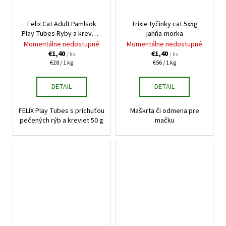
Felix Cat Adult Pamlsok
Trixie tyčinky cat 5x5g
Play Tubes Ryby a krevety
jahňa-morka
50g
Momentálne nedostupné
Momentálne nedostupné
€1,40
€1,40
/ ks
/ ks
Jednotková
Jednotková
€28 / 1 kg
€56 / 1 kg
cena:
cena:
DETAIL
DETAIL
FELIX Play Tubes s príchuťou
Maškrta či odmena pre
pečených rýb a kreviet 50 g
mačku