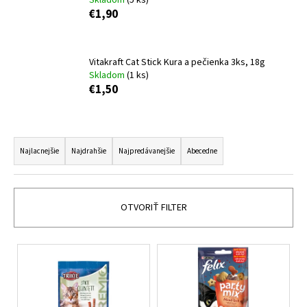
č
€1,90
a
m
e
Vitakraft Cat Stick Kura a pečienka 3ks, 18g
Skladom
(1 ks)
VETERINOL
€1,50
SPRAY
500ML
€14,99
R
a
Najlacnejšie
Najdrahšie
Najpredávanejšie
Abecedne
d
e
n
OTVORIŤ FILTER
i
e
V
p
ý
r
p
o
i