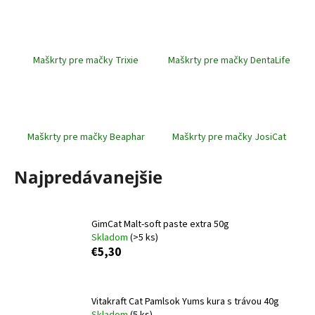
á
j
s
Maškrty pre mačky Trixie
Maškrty pre mačky DentaLife
ť
?
Maškrty pre mačky Beaphar
Maškrty pre mačky JosiCat
HĽADAŤ
Najpredávanejšie
O
GimCat Malt-soft paste extra 50g
d
Skladom
(>5 ks)
€5,30
p
o
r
ú
Vitakraft Cat Pamlsok Yums kura s trávou 40g
Skladom
(5 ks)