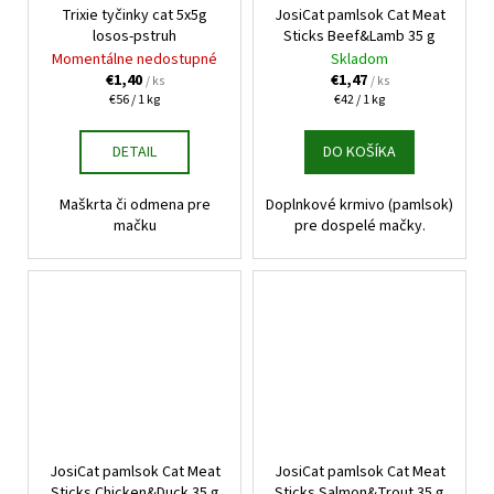
Trixie tyčinky cat 5x5g
JosiCat pamlsok Cat Meat
losos-pstruh
Sticks Beef&Lamb 35 g
Momentálne nedostupné
Skladom
€1,40
€1,47
/ ks
/ ks
Jednotková
Jednotková
€56 / 1 kg
€42 / 1 kg
cena:
cena:
DETAIL
DO KOŠÍKA
Maškrta či odmena pre
Doplnkové krmivo (pamlsok)
mačku
pre dospelé mačky.
JosiCat pamlsok Cat Meat
JosiCat pamlsok Cat Meat
Sticks Chicken&Duck 35 g
Sticks Salmon&Trout 35 g