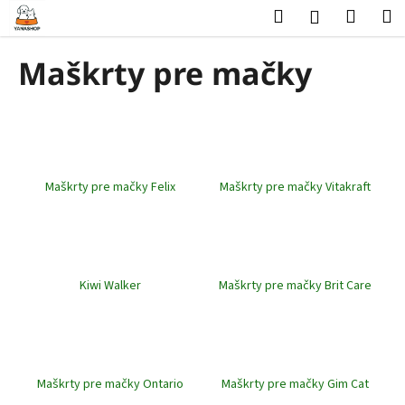
K
Prejsť
Hľadať
Nákup
M
Prihlásenie
na
o
obsah
Späť
Späť
košík
š
Maškrty pre mačky
í
Č
k
o
p
o
Maškrty pre mačky Felix
Maškrty pre mačky Vitakraft
t
r
e
b
u
Kiwi Walker
Maškrty pre mačky Brit Care
j
e
t
e
Maškrty pre mačky Ontario
Maškrty pre mačky Gim Cat
n