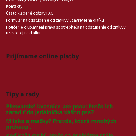
Kontakty
Často kladené otázky FAQ
Formulár na odstúpenie od zmluvy uzavretej na diaľku
Poučenie o uplatnení práva spotrebiteľa na odstúpenie od zmluvy
uzavretej na diaľku
Prijímame online platby
Tipy a rady
Pivovarské kvasnice pre psov: Prečo ich
zaradiť do jedálnička vášho psa?
Mlieko a mačky? Pravda, ktorá mnohých
prekvapí.
Keď koža svrbí: prečo sa problémy stále