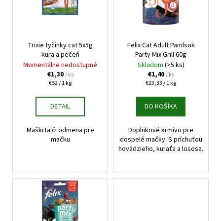
d
s
u
p
k
r
t
o
Trixie tyčinky cat 5x5g
Felix Cat Adult Pamlsok
o
kura a pečeň
Party Mix Grill 60g
d
Momentálne nedostupné
Skladom
(>5 ks)
v
u
€1,30
€1,40
/ ks
/ ks
k
Jednotková
Jednotková
€52 / 1 kg
€23,33 / 1 kg
cena:
cena:
t
DETAIL
DO KOŠÍKA
o
v
Maškrta či odmena pre
Doplnkové krmivo pre
mačku
dospelé mačky. S príchuťou
hovädzieho, kuraťa a lososa.