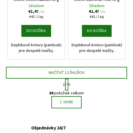
Skladom
Skladom
€1,47
€1,47
/ ks
/ ks
Jednotková
Jednotková
€42 / 1 kg
€42 / 1 kg
cena:
cena:
DO KOŠÍKA
DO KOŠÍKA
Doplnkové krmivo (pamlsok)
Doplnkové krmivo (pamlsok)
pre dospelé mačky.
pre dospelé mačky.
NAČÍTAŤ 12 ĎALŠÍCH
S
1
6
t
O
r
69
položiek celkom
v
á
HORE
l
n
k
á
o
d
v
a
a
Objednávky 24/7
c
n