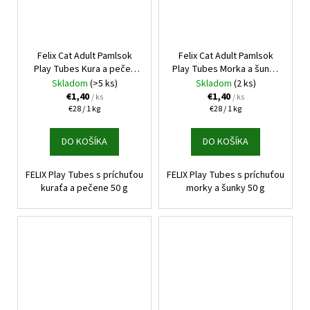
Felix Cat Adult Pamlsok
Felix Cat Adult Pamlsok
Play Tubes Kura a pečeň
Play Tubes Morka a šunka
50g
50g
Skladom
(>5 ks)
Skladom
(2 ks)
€1,40
€1,40
/ ks
/ ks
Jednotková
Jednotková
€28 / 1 kg
€28 / 1 kg
cena:
cena:
DO KOŠÍKA
DO KOŠÍKA
FELIX Play Tubes s príchuťou
FELIX Play Tubes s príchuťou
kuraťa a pečene 50 g
morky a šunky 50 g