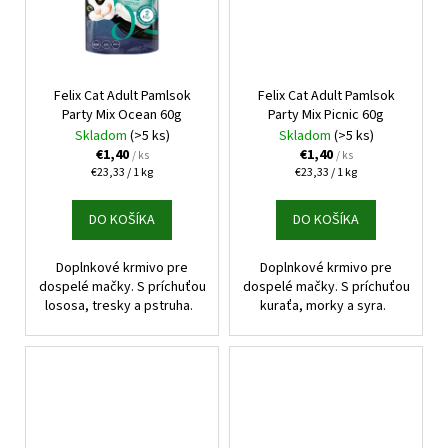
Felix Cat Adult Pamlsok
Felix Cat Adult Pamlsok
Party Mix Ocean 60g
Party Mix Picnic 60g
Skladom
(>5 ks)
Skladom
(>5 ks)
€1,40
€1,40
/ ks
/ ks
Jednotková
Jednotková
€23,33 / 1 kg
€23,33 / 1 kg
cena:
cena:
DO KOŠÍKA
DO KOŠÍKA
Doplnkové krmivo pre
Doplnkové krmivo pre
dospelé mačky. S príchuťou
dospelé mačky. S príchuťou
lososa, tresky a pstruha.
kuraťa, morky a syra.