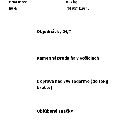
č
Hmotnosť
:
0.07 kg
a
EAN
:
7613034119841
m
e
Objednávky 24/7
ARTIVIT
SIRUP
NA
KOSTI
A
Kamenná predajňa v Košiciach
KĹBY
200ML
€12,90
Pôvodne:
Doprava nad 70€ zadarmo (do 15kg
€14,90
brutto)
Obľúbené značky