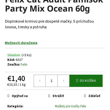
je
á
Party Mix Ocean 60g
0,0
z
j
5
s
hviezdičiek.
Doplnkové krmivo pre dospelé mačky. S príchuťou
ť
lososa, tresky a pstruha.
?
Možnosti doručenia
Skladom
(>5 ks)
HĽADAŤ
Kód:
6327
Značka:
Felix
€1,40
O
DO KOŠÍKA
d
Jednotková
€23,33 / 1 kg
p
cena:
o
Opýtať sa
Strážiť
Zdieľať
r
ú
Kategória
:
Maškrty pre mačky Felix