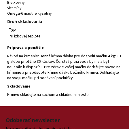
Bielkoviny
Vitamíny
Omega-6 mastné kyseliny
Druh skladovania
Typ
Pri izbovej teplote
Príprava a použitie
Návod na kŕmenie: Denná kŕmna dávka pre dospelú mačku 4 kg: 13
g alebo približne 35 kúskov. Čerstvá pitná voda by mala byť
neustále k dispozícii. Pre zdravie vašej mačky dodržujte návod na
kŕmenie a prispôsobte kŕmnu dávku bežného krmiva. Dohliadajte
na svoju mačku pri podávaní pochúťky.
Skladovanie
Krmivo skladujte na suchom a chladnom mieste.
Z
á
Odoberať newsletter
p
Nezmeškajte žiadne novinky či zľavy!