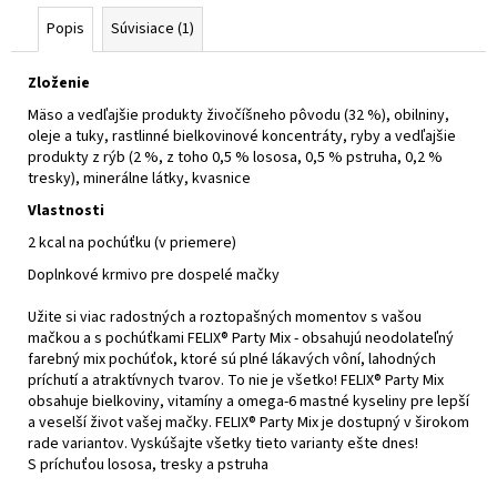
Popis
Súvisiace (1)
Zloženie
Mäso a vedľajšie produkty živočíšneho pôvodu (32 %), obilniny,
oleje a tuky, rastlinné bielkovinové koncentráty, ryby a vedľajšie
produkty z rýb (2 %, z toho 0,5 % lososa, 0,5 % pstruha, 0,2 %
tresky), minerálne látky, kvasnice
Vlastnosti
2 kcal na pochúťku (v priemere)
Doplnkové krmivo pre dospelé mačky
Užite si viac radostných a roztopašných momentov s vašou
mačkou a s pochúťkami FELIX® Party Mix - obsahujú neodolateľný
farebný mix pochúťok, ktoré sú plné lákavých vôní, lahodných
príchutí a atraktívnych tvarov. To nie je všetko! FELIX® Party Mix
obsahuje bielkoviny, vitamíny a omega-6 mastné kyseliny pre lepší
a veselší život vašej mačky. FELIX® Party Mix je dostupný v širokom
rade variantov. Vyskúšajte všetky tieto varianty ešte dnes!
S príchuťou lososa, tresky a pstruha