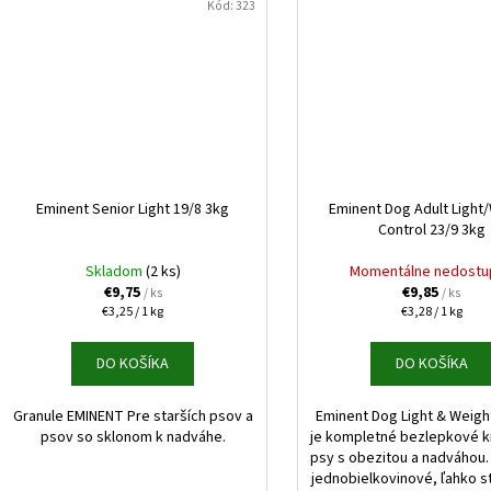
Kód:
323
Eminent Senior Light 19/8 3kg
Eminent Dog Adult Light
Control 23/9 3kg
Skladom
(2 ks)
Momentálne nedostu
€9,75
€9,85
/ ks
/ ks
Jednotková
Jednotková
€3,25 / 1 kg
€3,28 / 1 kg
cena:
cena:
DO KOŠÍKA
DO KOŠÍKA
Granule EMINENT Pre starších psov a
Eminent Dog Light & Weigh
psov so sklonom k nadváhe.
je kompletné bezlepkové k
psy s obezitou a nadváhou.
jednobielkovinové, ľahko s