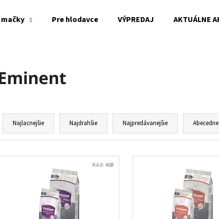
 mačky
Pre hlodavce
VÝPREDAJ
AKTUÁLNE A
Čo potrebujete nájsť?
Eminent
HĽADAŤ
R
a
Najlacnejšie
Najdrahšie
Najpredávanejšie
Abecedne
Odporúčame
d
e
V
n
ý
Kód:
468
i
p
e
i
p
s
r
p