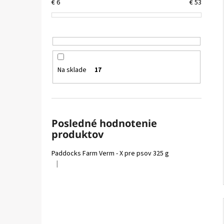
VETAPRO URINOCAT 30 CPS.
€
6
€
53
€12,35
Na sklade
17
Posledné hodnotenie
produktov
Paddocks Farm Verm - X pre psov 325 g
|
Hodnotenie produktu je 5 z 5 hviezdičiek.