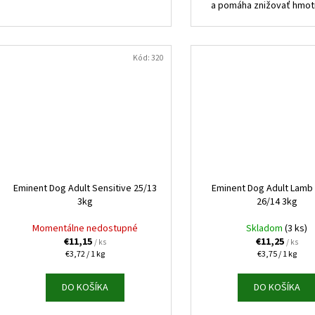
a pomáha znižovať hmotn
Kód:
320
Eminent Dog Adult Sensitive 25/13
Eminent Dog Adult Lamb
3kg
26/14 3kg
Momentálne nedostupné
Skladom
(3 ks)
€11,15
€11,25
/ ks
/ ks
Jednotková
Jednotková
€3,72 / 1 kg
€3,75 / 1 kg
cena:
cena:
DO KOŠÍKA
DO KOŠÍKA