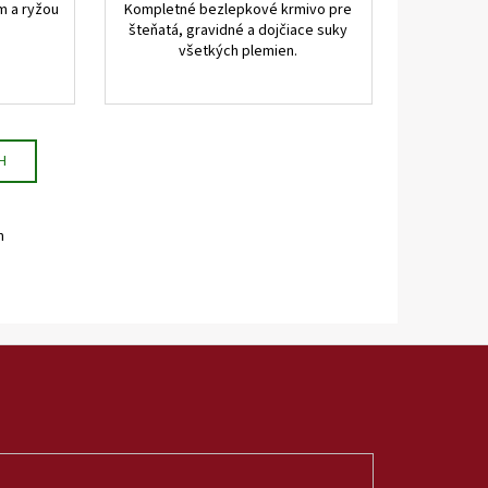
m a ryžou
Kompletné bezlepkové krmivo pre
šteňatá, gravidné a dojčiace suky
všetkých plemien.
H
m