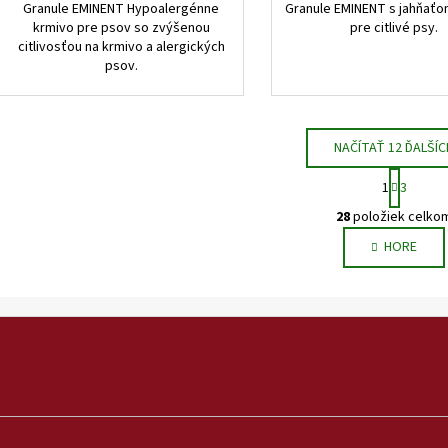
Granule EMINENT Hypoalergénne
Granule EMINENT s jahňaťo
krmivo pre psov so zvýšenou
pre citlivé psy.
citlivosťou na krmivo a alergických
psov.
NAČÍTAŤ 12 ĎALŠÍC
S
1
3
t
O
r
28
položiek celko
v
á
HORE
l
n
k
á
o
d
v
a
a
c
n
i
i
e
e
p
r