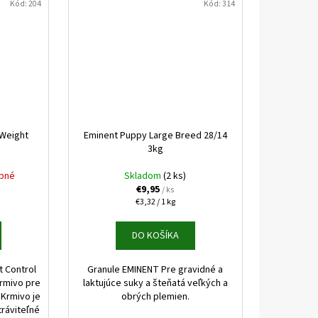
Kód:
204
Kód:
314
/Weight
Eminent Puppy Large Breed 28/14
3kg
pné
Skladom
(2 ks)
€9,95
/ ks
Jednotková
€3,32 / 1 kg
cena:
DO KOŠÍKA
t Control
Granule EMINENT Pre gravidné a
rmivo pre
laktujúce suky a šteňatá veľkých a
 Krmivo je
obrých plemien.
tráviteľné