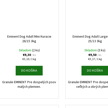
Eminent Dog Adult Mini Kuracie
Eminent Dog Adult Larg
26/15 3kg
25/13 3kg
Skladom
(2 ks)
Skladom
(3 ks)
€9,30
€9,50
/ ks
/ ks
Jednotková
Jednotková
€3,10 / 1 kg
€3,17 / 1 kg
cena:
cena:
DO KOŠÍKA
DO KOŠÍKA
Granule EMINENT Pre dospelých psov
Granule EMINENT Pre dospe
malých plemien.
veľkých a obrých plem