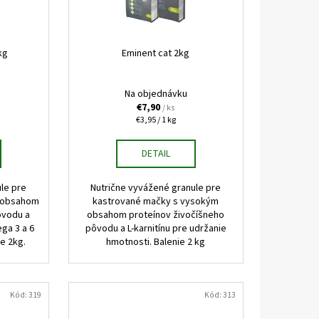
KAPSIČKY FANTASTIC VÝBER
kg
Eminent cat 2kg
Na objednávku
€7,90
/ ks
Jednotková
€3,95 / 1 kg
cena:
DETAIL
le pre
Nutrične vyvážené granule pre
 obsahom
kastrované mačky s vysokým
ôvodu a
obsahom proteínov živočíšneho
a 3 a 6
pôvodu a L-karnitínu pre udržanie
ie 2kg.
hmotnosti. Balenie 2 kg
Kód:
319
Kód:
313