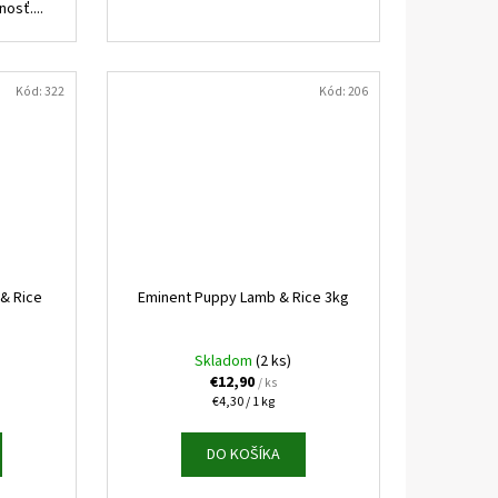
osť....
Kód:
322
Kód:
206
 & Rice
Eminent Puppy Lamb & Rice 3kg
Skladom
(2 ks)
€12,90
/ ks
Jednotková
€4,30 / 1 kg
cena:
DO KOŠÍKA