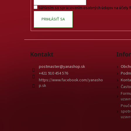
i
Súhlasím so spracovaním osobných údajov na účely 
e
PRIHLÁSIŤ SA
Kontakt
Info
postmaster
@
yanashop.sk
Obch
+421 910 454 576
Podmi
https://www.facebook.com/yanasho
Konta
p.sk
Často
Formu
uzavr
Pouče
spotr
uzavr