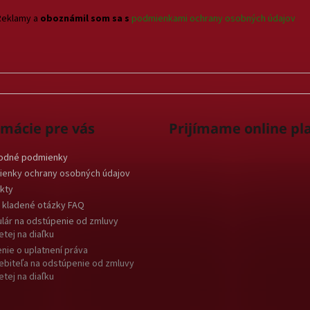
v
k
Reklamy a
oboznámil som sa s
podmienkami ochrany osobných údajov
y
v
ý
p
i
s
u
rmácie pre vás
Prijímame online pl
odné podmienky
enky ochrany osobných údajov
kty
 kladené otázky FAQ
lár na odstúpenie od zmluvy
etej na diaľku
nie o uplatnení práva
ebiteľa na odstúpenie od zmluvy
etej na diaľku