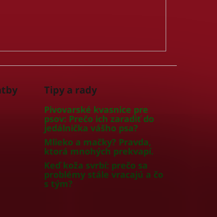
atby
Tipy a rady
Pivovarské kvasnice pre
psov: Prečo ich zaradiť do
jedálnička vášho psa?
Mlieko a mačky? Pravda,
ktorá mnohých prekvapí.
Keď koža svrbí: prečo sa
problémy stále vracajú a čo
s tým?