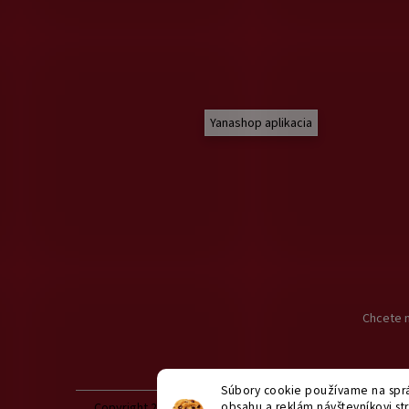
Yanashop aplikacia
Chcete n
Súbory cookie používame na sprá
obsahu a reklám návštevníkovi str
Copyright 2026
yanashop.sk
. Všetky práva vyhradené.
U