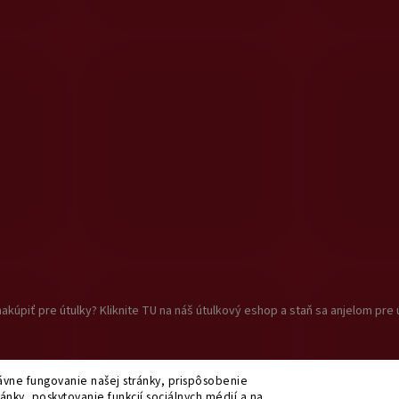
akúpiť pre útulky? Kliknite TU na náš útulkový eshop a staň sa anjelom pre 
vne fungovanie našej stránky, prispôsobenie
ánky, poskytovanie funkcií sociálnych médií a na
praviť nastavenie cookies