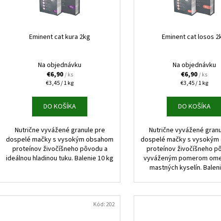
HUMAC NATUR AFM PRÁŠOK 2,5 KG
FELIX CAT ADULT 
o
r
V ŽELÉ 44X85G
€39,95
d
o
€16,90
u
d
Eminent cat kura 2kg
Eminent cat losos 2
k
u
t
k
Na objednávku
Na objednávku
o
t
€6,90
€6,90
/ ks
/ ks
v
Jednotková
Jednotková
€3,45 / 1 kg
€3,45 / 1 kg
o
cena:
cena:
v
DO KOŠÍKA
DO KOŠÍKA
Nutrične vyvážené granule pre
Nutrične vyvážené granu
dospelé mačky s vysokým obsahom
dospelé mačky s vysokým
proteínov živočíšneho pôvodu a
proteínov živočíšneho p
ideálnou hladinou tuku. Balenie 10 kg
vyváženým pomerom omeg
mastných kyselín. Balen
Kód:
202