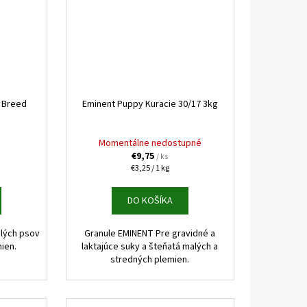
e Breed
Eminent Puppy Kuracie 30/17 3kg
Momentálne nedostupné
€9,75
/ ks
Jednotková
€3,25 / 1 kg
cena:
DO KOŠÍKA
lých psov
Granule EMINENT Pre gravidné a
ien.
laktajúce suky a šteňatá malých a
stredných plemien.