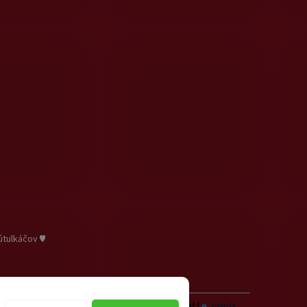
útulkáčov ♥
Vytvoril Shoptet
|
e_
minds