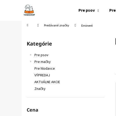
K
Prejsť
na
o
Pre psov
Pre
obsah
Späť
Späť
š
do
do
í
Domov
Predávané značky
Eminent
k
obchodu
obchodu
B
o
Kategórie
Preskočiť
č
kategórie
n
Pre psov
ý
Pre mačky
p
Pre hlodavce
a
VÝPREDAJ
n
AKTUÁLNE AKCIE
e
Značky
l
Cena