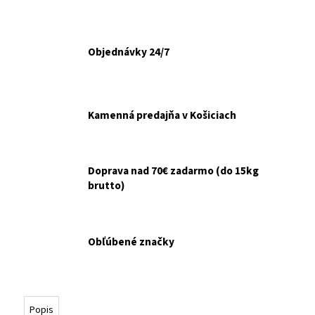
č
a
m
e
Objednávky 24/7
GOURMET
GOLD
KÚSKY
Kamenná predajňa v Košiciach
V
ŠŤAVE
8X85G
€6,10
Doprava nad 70€ zadarmo (do 15kg
Pôvodne:
brutto)
€6,50
Obľúbené značky
Popis