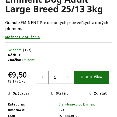
je
á
Large Breed 25/13 3kg
0,0
z
j
5
s
hviezdičiek.
Granule EMINENT Pre dospelých psov veľkých a obrých
ť
plemien.
?
Možnosti doručenia
Skladom
(3 ks)
Kód:
319
Značka:
Eminent
HĽADAŤ
€9,50
DO KOŠÍKA
Jednotková
€3,17 / 1 kg
O
cena:
d
Opýtať sa
Strážiť
Zdieľať
p
o
Kategória
:
Granule pre psov Eminent
r
Hmotnosť
:
3 kg
ú
EAN
:
8591184001171