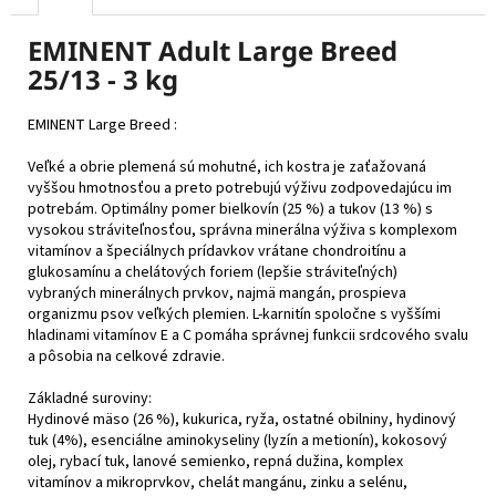
EMINENT Adult Large Breed
25/13 - 3 kg
EMINENT Large Breed :
Veľké a obrie plemená sú mohutné, ich kostra je zaťažovaná
vyššou hmotnosťou a preto potrebujú výživu zodpovedajúcu im
potrebám. Optimálny pomer bielkovín (25 %) a tukov (13 %) s
vysokou stráviteľnosťou, správna minerálna výživa s komplexom
vitamínov a špeciálnych prídavkov vrátane chondroitínu a
glukosamínu a chelátových foriem (lepšie stráviteľných)
vybraných minerálnych prvkov, najmä mangán, prospieva
organizmu psov veľkých plemien. L-karnitín spoločne s vyššími
hladinami vitamínov E a C pomáha správnej funkcii srdcového svalu
a pôsobia na celkové zdravie.
Základné suroviny:
Hydinové mäso (26 %), kukurica, ryža, ostatné obilniny, hydinový
tuk (4%), esenciálne aminokyseliny (lyzín a metionín), kokosový
olej, rybací tuk, lanové semienko, repná dužina, komplex
vitamínov a mikroprvkov, chelát mangánu, zinku a selénu,