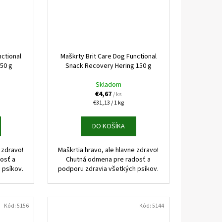
nctional
Maškrty Brit Care Dog Functional
150 g
Snack Recovery Hering 150 g
Skladom
€4,67
/ ks
Jednotková
€31,13 / 1 kg
cena:
DO KOŠÍKA
 zdravo!
Maškrtia hravo, ale hlavne zdravo!
osť a
Chutná odmena pre radosť a
 psíkov.
podporu zdravia všetkých psíkov.
Kód:
5156
Kód:
5144