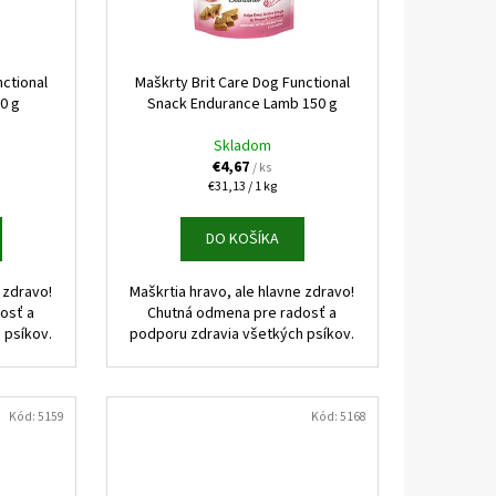
 KONZERVA JAHŇA A
nctional
Maškrty Brit Care Dog Functional
50 g
Snack Endurance Lamb 150 g
Skladom
€4,67
/ ks
Jednotková
€31,13 / 1 kg
cena:
DO KOŠÍKA
 zdravo!
Maškrtia hravo, ale hlavne zdravo!
osť a
Chutná odmena pre radosť a
 psíkov.
podporu zdravia všetkých psíkov.
Kód:
5159
Kód:
5168