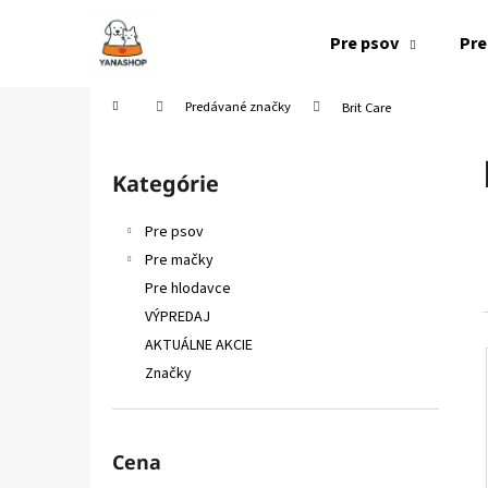
K
Prejsť
na
o
Pre psov
Pre
obsah
Späť
Späť
š
do
do
í
Domov
Predávané značky
Brit Care
k
obchodu
obchodu
B
o
Kategórie
Preskočiť
č
kategórie
n
Pre psov
ý
Pre mačky
p
Pre hlodavce
a
VÝPREDAJ
n
AKTUÁLNE AKCIE
e
Značky
l
Cena