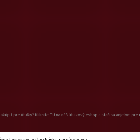
akúpiť pre útulky? Kliknite TU na náš útulkový eshop a staň sa anjelom pre 
vne fungovanie našej stránky, prispôsobenie