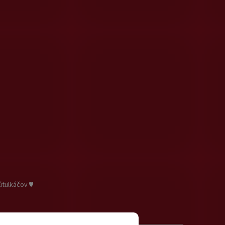
útulkáčov ♥