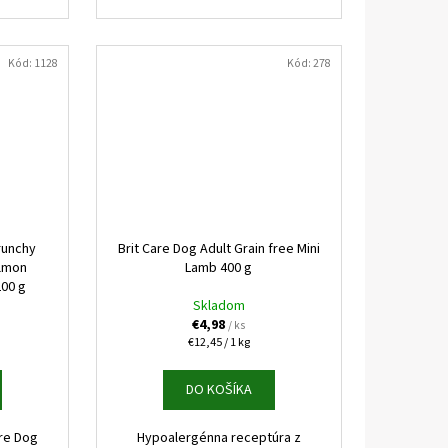
Kód:
1128
Kód:
278
runchy
Brit Care Dog Adult Grain free Mini
almon
Lamb 400 g
200 g
Skladom
€4,98
/ ks
Jednotková
€12,45 / 1 kg
cena:
DO KOŠÍKA
re Dog
Hypoalergénna receptúra z