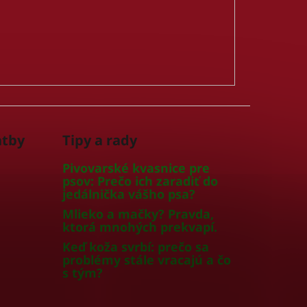
atby
Tipy a rady
Pivovarské kvasnice pre
psov: Prečo ich zaradiť do
jedálnička vášho psa?
Mlieko a mačky? Pravda,
ktorá mnohých prekvapí.
Keď koža svrbí: prečo sa
problémy stále vracajú a čo
s tým?