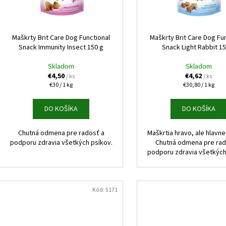
GOURMET GOLD KÚSKY V ŠŤAVE 8X85G
NUEVO DOG ADULT
o
r
ZEMIAKY 800G
€6,10
d
o
Pôvodne:
€6,50
€3,70
u
d
Maškrty Brit Care Dog Functional
Maškrty Brit Care Dog Fu
k
Snack Immunity Insect 150 g
Snack Light Rabbit 1
u
t
k
Skladom
Skladom
o
t
€4,50
€4,62
/ ks
/ ks
v
Jednotková
Jednotková
€30 / 1 kg
€30,80 / 1 kg
o
cena:
cena:
v
DO KOŠÍKA
DO KOŠÍKA
Chutná odmena pre radosť a
Maškrtia hravo, ale hlavne
podporu zdravia všetkých psíkov.
Chutná odmena pre rad
podporu zdravia všetkých
Kód:
5171