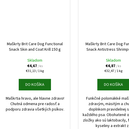
Maškrty Brit Care Dog Functional
Maškrty Brit Care Dog Fu
Snack Skin and Coat Krill 150 g
Snack Antistress Shrimp
Skladom
Skladom
€4,67
€4,87
/ ks
/ ks
Jednotková
Jednotková
€31,13 / 1 kg
€32,47 / 1 kg
cena:
cena:
DO KOŠÍKA
DO KOŠÍKA
Maškrtia hravo, ale hlavne zdravo!
Funkčné polomäkké mašk
Chutná odmena pre radosť a
zdravým, mäsitým a ch
podporu zdravia všetkých psíkov.
doplnkom pravidelnej s
každého psa. Obohatené o
zložky ako sú laktobacily, 
kyseliny a extrakt z.