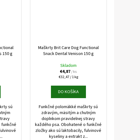
nctional
Maškrty Brit Care Dog Functional
s 150 g
Snack Dental Venison 150 g
Skladom
€4,87
/ ks
Jednotková
€32,47 / 1 kg
cena:
DO KOŠÍKA
rty sú
Funkčné polomäkké maškrty sú
utným
zdravým, mäsitým a chutným
travy
doplnkom pravidelnej stravy
 funkčné
každého psa. Obohatené o funkčné
fulvinové
zložky ako sú laktobacily, fulvinové
..
kyseliny a extrakt z...