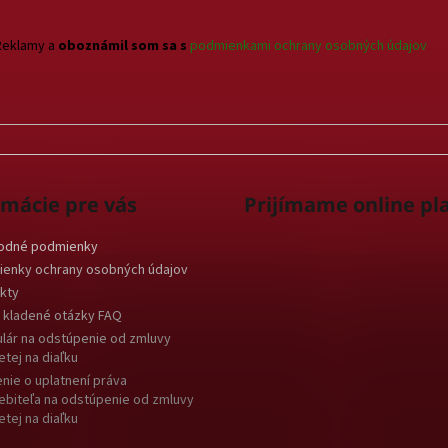
v
k
Reklamy a
oboznámil som sa s
podmienkami ochrany osobných údajov
y
v
ý
p
i
s
u
rmácie pre vás
Prijímame online pl
odné podmienky
enky ochrany osobných údajov
kty
 kladené otázky FAQ
lár na odstúpenie od zmluvy
etej na diaľku
nie o uplatnení práva
ebiteľa na odstúpenie od zmluvy
etej na diaľku