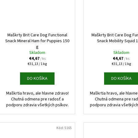
Maškrty Brit Care Dog Functional
Maškrty Brit Care Dog Fu
Snack Mineral Ham for Puppies 150
Snack Mobility Squid 
g
Skladom
Skladom
€4,67
€4,67
/ ks
/ ks
Jednotková
Jednotková
€31,13 / 1 kg
€31,13 / 1 kg
cena:
cena:
DO KOŠÍKA
DO KOŠÍKA
Maškrtia hravo, ale hlavne zdravo!
Maškrtia hravo, ale hlavne
Chutná odmena pre radosť a
Chutná odmena pre rad
podporu zdravia všetkých psíkov.
podporu zdravia všetkých
Kód:
5165