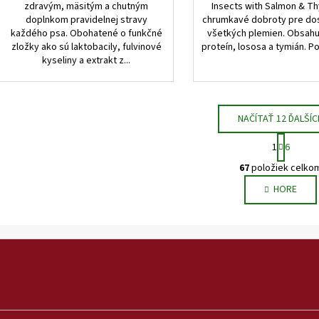
zdravým, mäsitým a chutným
Insects with Salmon & T
doplnkom pravidelnej stravy
chrumkavé dobroty pre do
každého psa. Obohatené o funkčné
všetkých plemien. Obsahu
zložky ako sú laktobacily, fulvinové
proteín, lososa a tymián. Po
kyseliny a extrakt z...
NAČÍTAŤ 12 ĎALŠÍC
S
1
6
t
O
r
67
položiek celko
v
á
HORE
l
n
k
á
o
d
v
a
a
c
n
i
i
e
e
p
r