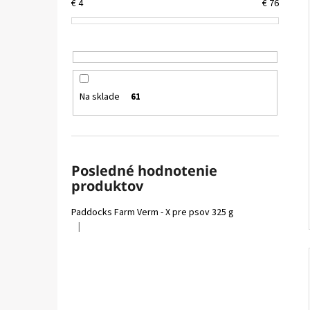
FELIX CAT ADULT KAPSIČKY FANTASTIC VÝBER
€
4
€
76
V ŽELÉ 44X85G
€16,90
Na sklade
61
Posledné hodnotenie
produktov
Paddocks Farm Verm - X pre psov 325 g
|
Hodnotenie produktu je 5 z 5 hviezdičiek.