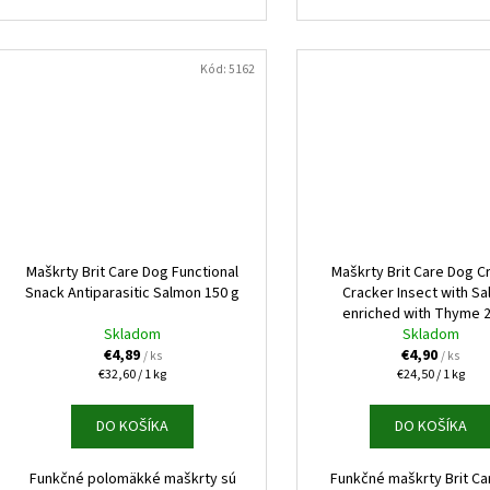
Kód:
5162
Maškrty Brit Care Dog Functional
Maškrty Brit Care Dog C
Snack Antiparasitic Salmon 150 g
Cracker Insect with S
enriched with Thyme 
Skladom
Skladom
€4,89
€4,90
/ ks
/ ks
Jednotková
Jednotková
€32,60 / 1 kg
€24,50 / 1 kg
cena:
cena:
DO KOŠÍKA
DO KOŠÍKA
Funkčné polomäkké maškrty sú
Funkčné maškrty Brit Ca