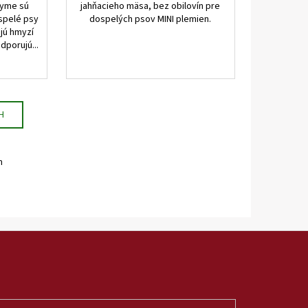
hyme sú
jahňacieho mäsa, bez obilovín pre
spelé psy
dospelých psov MINI plemien.
jú hmyzí
dporujú...
H
m