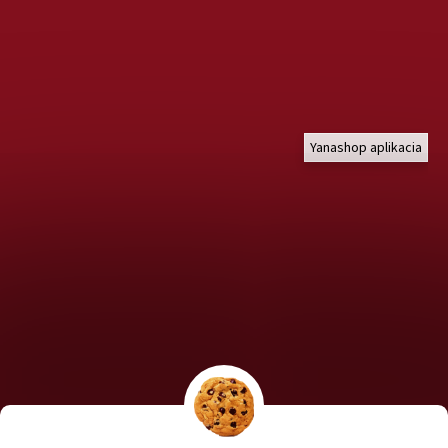
Yanashop aplikacia
Chcete nakúpiť pre útulky? Kliknite TU na náš útulkový eshop a