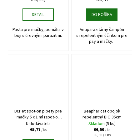
cena:
cena:
DETAIL
DO KOŠÍKA
Pasta pre mačky, pomáha v
Antiparazitárny šampón
boji s črevnými parazitmi.
s repelentným účinkom pre
psy a mačky.
Dr.Pet spot-on pipety pre
Beaphar cat obojok
mačky 5 x 1 ml (spot-on
repelentný BIO 35cm
tick and flea repellent for
U dodávatela
Skladom
(5 ks)
cats)
€5,77
€6,50
/ ks
/ ks
Jednotková
€6,50 / 1 ks
cena: