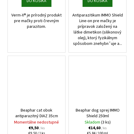
DO KOŠÍKA
DO KOŠÍKA
Verm-X® je prírodný produkt
Antiparazitikum IMMO Shield
pre mačky proti črevným
Line-on pre mačky je
parazitom.
prípravok založený na
látke dimetikon (silikonový
olej), ktorý fyzikálnym
spôsobom znehybnˇuje a...
Beaphar cat obok
Beaphar dog sprej IMMO
antiparazitný DIAZ 35cm
Shield 250ml
Momentálne nedostupné
Skladom
(3 ks)
€9,50
€14,60
/ ks
/ ks
Jednotková
Jednotková
€9,50 / 1 ks
€5,84 / 100 ml