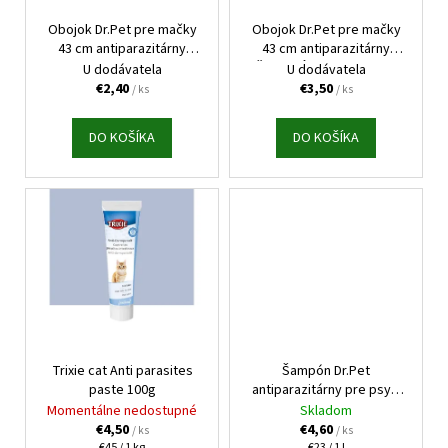
č
r
t
a
o
Obojok Dr.Pet pre mačky
Obojok Dr.Pet pre mačky
m
o
43 cm antiparazitárny
43 cm antiparazitárny
d
e
BIELY s repelentným
ČERVENÝ s repelentným
U dodávatela
U dodávatela
v
u
účinkom (tick and flea
účinkom (tick and flea
€2,40
€3,50
/ ks
/ ks
repellent collar for cats)
repellent collar for cats)
k
VETERINOL
t
DO KOŠÍKA
DO KOŠÍKA
SPRAY
o
500ML
v
€14,99
Trixie cat Anti parasites
Šampón Dr.Pet
paste 100g
antiparazitárny pre psy a
mačky 200 ml
Momentálne nedostupné
Skladom
€4,50
€4,60
/ ks
/ ks
Jednotková
Jednotková
€45 / 1 kg
€23 / 1 l