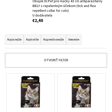
Obojok Dr.Pet pre mačky 43 cm antiparazitárny
á
BIELY s repelentným účinkom (tick and flea
repellent collar for cats)
j
U dodávatela
s
€2,40
ť
?
R
a
Najlacnejšie
Najdrahšie
Najpredávanejšie
Abecedne
d
e
HĽADAŤ
n
OTVORIŤ FILTER
i
e
V
p
O
ý
d
r
p
p
o
i
o
d
s
r
u
p
ú
k