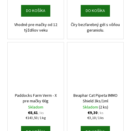
cena:
cena:
DO KOŠÍKA
DO KOŠÍKA
Vhodné pre mačky od 12
Číry bezfarebný gél s vôňou
týždňov veku
geraniolu.
Paddocks Farm Verm - X
Beaphar Cat Pipeta IMMO
pre mačky 60g
Shield 3ks/1ml
Skladom
Skladom
(2 ks)
€8,61
€9,30
/ ks
/ ks
Jednotková
Jednotková
€143,50 / 1 kg
€3,10 / 1 ks
cena:
cena: