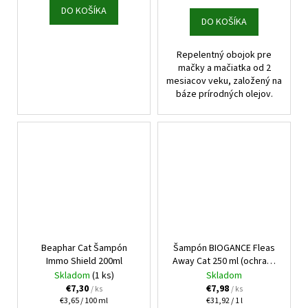
DO KOŠÍKA
DO KOŠÍKA
Repelentný obojok pre
mačky a mačiatka od 2
mesiacov veku, založený na
báze prírodných olejov.
Beaphar Cat Šampón
Šampón BIOGANCE Fleas
Immo Shield 200ml
Away Cat 250 ml (ochrana
proti parazitom pre
Skladom
(1 ks)
Skladom
mačky)
€7,30
€7,98
/ ks
/ ks
Jednotková
Jednotková
€3,65 / 100 ml
€31,92 / 1 l