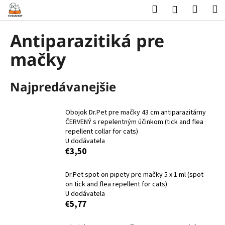
K
Prejsť
Hľadať
Nákup
M
Prihlásenie
na
o
obsah
Späť
Späť
košík
š
Antiparazitiká pre
í
Č
mačky
k
o
p
Najpredávanejšie
o
t
Obojok Dr.Pet pre mačky 43 cm antiparazitárny
r
ČERVENÝ s repelentným účinkom (tick and flea
e
repellent collar for cats)
U dodávatela
b
€3,50
u
j
Dr.Pet spot-on pipety pre mačky 5 x 1 ml (spot-
e
on tick and flea repellent for cats)
U dodávatela
t
€5,77
e
n