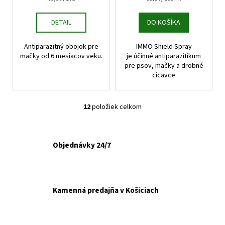
cena:
cena:
DETAIL
DO KOŠÍKA
Antiparazitný obojok pre
IMMO Shield Spray
mačky od 6 mesiacov veku.
je účinné antiparazitikum
pre psov, mačky a drobné
cicavce
12
položiek celkom
O
v
l
á
Objednávky 24/7
d
a
c
i
Kamenná predajňa v Košiciach
e
p
r