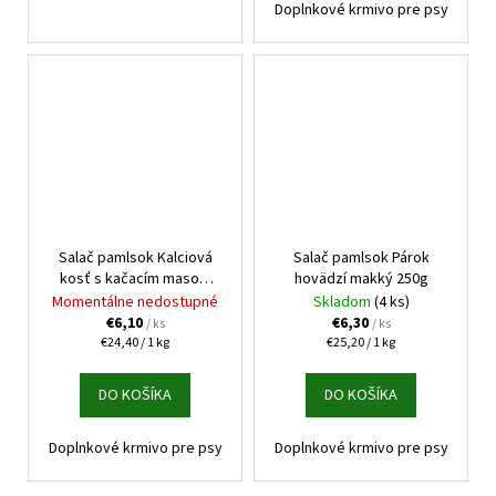
Doplnkové krmivo pre psy
Salač pamlsok Kalciová
Salač pamlsok Párok
kosť s kačacím masom
hovädzí makký 250g
250g
Momentálne nedostupné
Skladom
(4 ks)
€6,10
€6,30
/ ks
/ ks
Jednotková
Jednotková
€24,40 / 1 kg
€25,20 / 1 kg
cena:
cena:
DO KOŠÍKA
DO KOŠÍKA
Doplnkové krmivo pre psy
Doplnkové krmivo pre psy