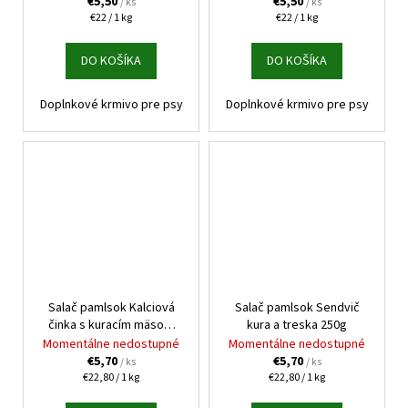
€5,50
€5,50
/ ks
/ ks
Jednotková
Jednotková
€22 / 1 kg
€22 / 1 kg
cena:
cena:
DO KOŠÍKA
DO KOŠÍKA
Doplnkové krmivo pre psy
Doplnkové krmivo pre psy
Salač pamlsok Kalciová
Salač pamlsok Sendvič
činka s kuracím mäsom
kura a treska 250g
250g
Momentálne nedostupné
Momentálne nedostupné
€5,70
€5,70
/ ks
/ ks
Jednotková
Jednotková
€22,80 / 1 kg
€22,80 / 1 kg
cena:
cena: