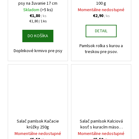
č
psy na žuvanie 17 cm
100 g
a
Skladom
(>5 ks)
Momentálne nedostupné
m
€1,80
€2,90
/ ks
/ ks
e
Jednotková
€1,80 / 1 ks
cena:
DETAIL
DO KOŠÍKA
ARTIVIT
SIRUP
Pamlsok rolka s kurou a
NA
Doplnkové krmivo pre psy
treskou pre psov.
KOSTI
A
KĹBY
200ML
€12,90
Pôvodne:
€14,90
Salač pamlsok Kačacie
Salač pamlsok Kalciová
krúžky 250g
kosť s kuracím mäsom
250g
Momentálne nedostupné
Momentálne nedostupné