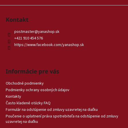
i
s
u
Kontakt
postmaster
@
yanashop.sk
+421 910 454 576
https://www.facebook.com/yanashop.sk
Informácie pre vás
Obchodné podmienky
Podmienky ochrany osobných údajov
Kontakty
Často kladené otázky FAQ
Formulár na odstúpenie od zmluvy uzavretej na diaľku
Poučenie o uplatnení práva spotrebiteľa na odstúpenie od zmluvy
uzavretej na diaľku