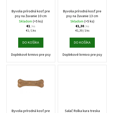
o
r
á
d
o
j
Byvolia prírodná kosť pre
Byvolia prírodná kosť pre
u
psy na žuvanie 10 cm
psy na žuvanie 13 cm
d
s
Skladom
(>5 ks)
Skladom
(>5 ks)
k
u
ť
€1
€1,30
/ ks
/ ks
t
k
Jednotková
Jednotková
?
€1 / 1 ks
€1,30 / 1 ks
o
cena:
cena:
t
v
DO KOŠÍKA
DO KOŠÍKA
o
v
Doplnkové krmivo pre psy
Doplnkové krmivo pre psy
HĽADAŤ
O
d
p
o
r
ú
Byvolia prírodná kosť pre
Salač Rolka kura treska