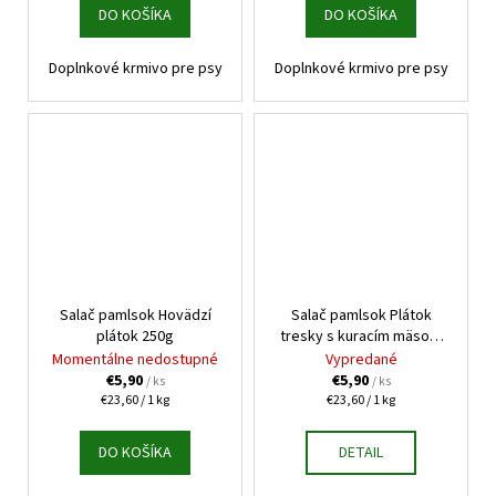
DO KOŠÍKA
DO KOŠÍKA
Doplnkové krmivo pre psy
Doplnkové krmivo pre psy
Salač pamlsok Hovädzí
Salač pamlsok Plátok
plátok 250g
tresky s kuracím mäsom
250g
Momentálne nedostupné
Vypredané
€5,90
€5,90
/ ks
/ ks
Jednotková
Jednotková
€23,60 / 1 kg
€23,60 / 1 kg
cena:
cena:
DO KOŠÍKA
DETAIL