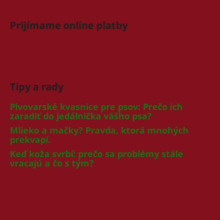
č
a
m
Prijímame online platby
e
GOURMET
GOLD
KÚSKY
Tipy a rady
V
ŠŤAVE
8X85G
Pivovarské kvasnice pre psov: Prečo ich
zaradiť do jedálnička vášho psa?
€6,10
Pôvodne:
Mlieko a mačky? Pravda, ktorá mnohých
€6,50
prekvapí.
Keď koža svrbí: prečo sa problémy stále
vracajú a čo s tým?