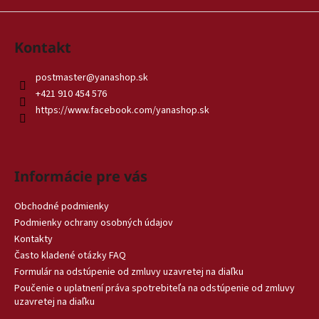
á
j
Kontakt
s
ť
postmaster
@
yanashop.sk
?
+421 910 454 576
https://www.facebook.com/yanashop.sk
HĽADAŤ
Informácie pre vás
Obchodné podmienky
Podmienky ochrany osobných údajov
O
Kontakty
d
Často kladené otázky FAQ
p
o
Formulár na odstúpenie od zmluvy uzavretej na diaľku
r
Poučenie o uplatnení práva spotrebiteľa na odstúpenie od zmluvy
uzavretej na diaľku
ú