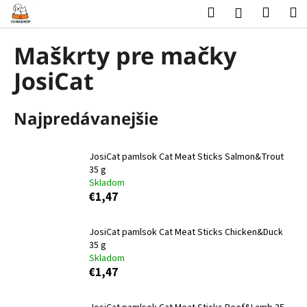
K
Prejsť
Hľadať
Nákup
M
Prihlásenie
na
o
obsah
Späť
Späť
košík
š
Maškrty pre mačky
í
Č
JosiCat
k
o
p
Najpredávanejšie
o
t
JosiCat pamlsok Cat Meat Sticks Salmon&Trout
r
35 g
e
Skladom
b
€1,47
u
j
JosiCat pamlsok Cat Meat Sticks Chicken&Duck
35 g
e
Skladom
t
€1,47
e
n