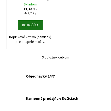
Skladom
€1,47
/ ks
Jednotková
€42 / 1 kg
cena:
DO KOŠÍKA
Doplnkové krmivo (pamlsok)
pre dospelé mačky.
3
položiek celkom
O
v
l
á
Objednávky 24/7
d
a
c
i
Kamenná predajňa v Košiciach
e
p