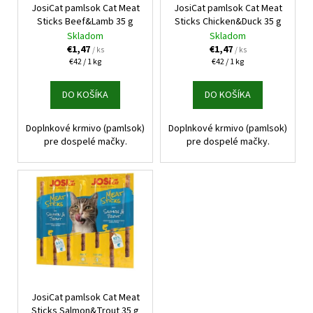
č
t
o
JosiCat pamlsok Cat Meat
JosiCat pamlsok Cat Meat
a
o
Sticks Beef&Lamb 35 g
Sticks Chicken&Duck 35 g
d
m
Skladom
Skladom
v
u
e
€1,47
€1,47
/ ks
/ ks
k
Jednotková
Jednotková
€42 / 1 kg
€42 / 1 kg
cena:
cena:
t
FELIX
DO KOŠÍKA
DO KOŠÍKA
o
CAT
ADULT
v
KAPSIČKY
Doplnkové krmivo (pamlsok)
Doplnkové krmivo (pamlsok)
FANTASTIC
pre dospelé mačky.
pre dospelé mačky.
VÝBER
V
ŽELÉ
44X85G
€16,90
JosiCat pamlsok Cat Meat
Sticks Salmon&Trout 35 g