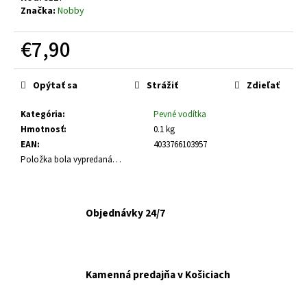
č
Značka:
Nobby
a
m
€7,90
e
Jednotková
cena:
Opýtať sa
Strážiť
Zdieľať
GOURMET
GOLD
KÚSKY
Kategória
:
Pevné vodítka
V
Hmotnosť
:
0.1 kg
ŠŤAVE
8X85G
EAN
:
4033766103957
Položka bola vypredaná…
€6,10
Pôvodne:
€6,50
Objednávky 24/7
Kamenná predajňa v Košiciach