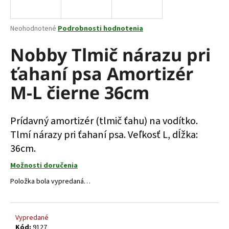
á
j
Priemerné
Neohodnotené
Podrobnosti hodnotenia
s
hodnotenie
produktu
Nobby Tlmič nárazu pri
ť
je
?
ťahaní psa Amortizér
0,0
z
M-L čierne 36cm
5
hviezdičiek.
Prídavný amortizér (tlmič ťahu) na vodítko.
HĽADAŤ
Tlmí nárazy pri ťahaní psa. Veľkosť L, dĺžka:
36cm.
O
Možnosti doručenia
d
Položka bola vypredaná…
p
o
r
ú
Vypredané
Kód:
9127