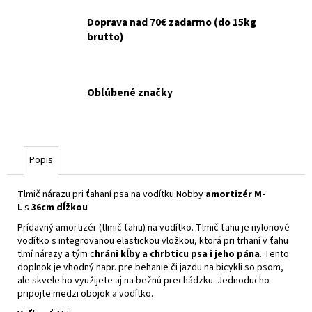
Doprava nad 70€ zadarmo (do 15kg
brutto)
Obľúbené značky
Popis
Tlmič nárazu pri ťahaní psa na vodítku Nobby
amortizér M-
L
s
36cm dĺžkou
Prídavný amortizér (tlmič ťahu) na vodítko. Tlmič ťahu je nylonové
vodítko s integrovanou elastickou vložkou, ktorá pri trhaní v ťahu
tlmí nárazy a tým c
hráni kĺby a chrbticu psa i jeho pána
. Tento
doplnok je vhodný napr. pre behanie či jazdu na bicykli so psom,
ale skvele ho využijete aj na bežnú prechádzku. Jednoducho
pripojte medzi obojok a vodítko.