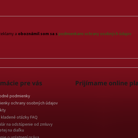
Reklamy a
oboznámil som sa s
podmienkami ochrany osobných údajov
rmácie pre vás
Prijímame online pl
odné podmienky
enky ochrany osobných údajov
kty
 kladené otázky FAQ
lár na odstúpenie od zmluvy
etej na diaľku
nie o uplatnení práva