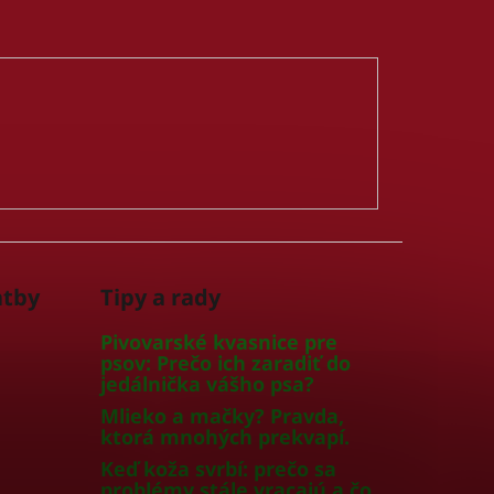
atby
Tipy a rady
Pivovarské kvasnice pre
psov: Prečo ich zaradiť do
jedálnička vášho psa?
Mlieko a mačky? Pravda,
ktorá mnohých prekvapí.
Keď koža svrbí: prečo sa
problémy stále vracajú a čo