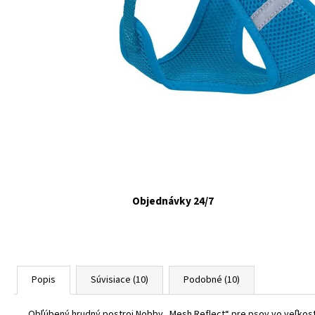
VETAPRO URINOCAT 30 CPS.
€12,35
Objednávky 24/7
Popis
Súvisiace (10)
Podobné (10)
Obľúbený hrudný postroj Nobby „Mesh Reflect“ pre psov vo veľkos