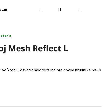
Hľadať
Prihlásenie
Nákupný
KCIE
Kamenná predajňa
Kontakty
Značky
košík
notenia
j Mesh Reflect L
" veľkosti L v svetlomodrej farbe pre obvod hrudníka: 58-69
Nasledujúce