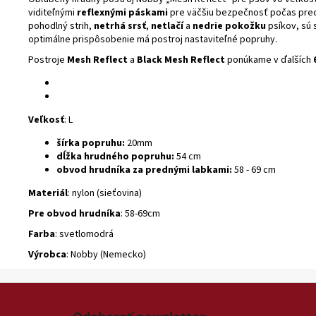
viditeľnými
reflexnými páskami
pre väčšiu bezpečnosť počas prec
pohodlný strih,
netrhá srsť
,
netlačí
a
nedrie pokožku
psíkov, sú 
optimálne prispôsobenie má postroj nastaviteľné popruhy.
Postroje
Mesh Reflect
a
Black Mesh Reflect
ponúkame v ďalších
Veľkosť
: L
šírka popruhu:
20mm
dĺžka hrudného popruhu:
54 cm
obvod hrudníka za prednými labkami:
58 - 69 cm
Materiál
: nylon (sieťovina)
Pre obvod hrudníka
: 58-69cm
Farba
: svetlomodrá
Výrobca
: Nobby (Nemecko)
Z
á