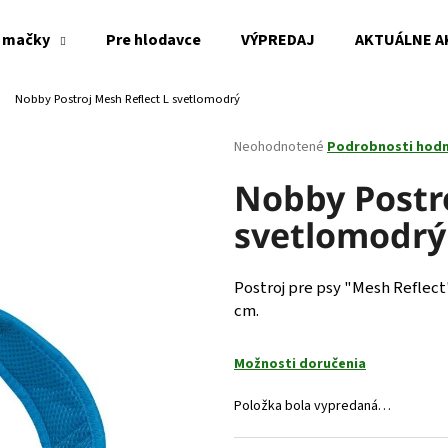
 mačky
Pre hlodavce
VÝPREDAJ
AKTUÁLNE A
Nobby Postroj Mesh Reflect L svetlomodrý
Čo potrebujete nájsť?
Priemerné
Neohodnotené
Podrobnosti hod
hodnotenie
produktu
Nobby Postro
HĽADAŤ
je
svetlomodrý
0,0
z
5
Odporúčame
hviezdičiek.
Postroj pre psy "Mesh Reflect
cm.
Možnosti doručenia
Položka bola vypredaná…