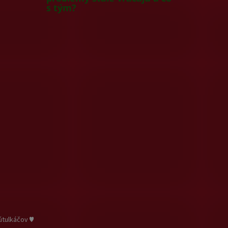
s tým?
útulkáčov ♥