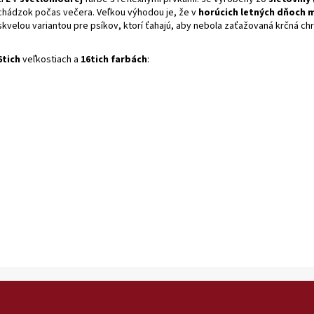
hádzok počas večera. Veľkou výhodou je, že v
horúcich letných dňoch 
skvelou variantou pre psíkov, ktorí ťahajú, aby nebola zaťažovaná krčná ch
6tich
veľkostiach a
16tich farbách
: