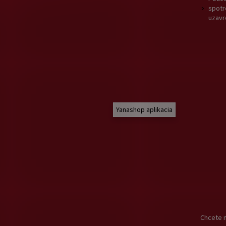
spotr
uzavr
Yanashop aplikacia
Chcete n