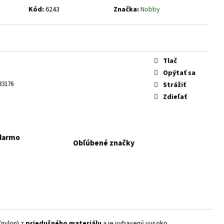
KAPSIČKY FANTASTIC VÝBER
Kód:
6243
Značka:
Nobby
Tlač
Opýtať sa
33176
Strážiť
Zdieľať
adarmo
Obľúbené značky
(nylon) z
priedušného materiálu
a je vybavený vysoko