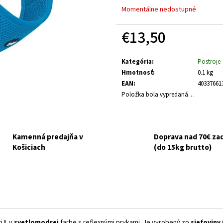
HUMAC NATUR AFM PRÁŠOK 2,5 KG
FELIX CAT ADULT 
Momentálne nedostupné
V ŽELÉ 44X85G
€39,95
€16,90
€13,50
Jednotková
cena:
Kategória
:
Postroje
Hmotnosť
:
0.1 kg
EAN
:
40337661
Položka bola vypredaná…
Kamenná predajňa v
Doprava nad 70€ z
Košiciach
(do 15kg brutto)
ti
L
v
svetlomodrej
farbe s reflexnými prvkami. Je vyrobený zo
sieťoviny