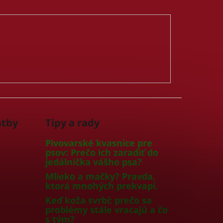
atby
Tipy a rady
Pivovarské kvasnice pre
psov: Prečo ich zaradiť do
jedálnička vášho psa?
Mlieko a mačky? Pravda,
ktorá mnohých prekvapí.
Keď koža svrbí: prečo sa
problémy stále vracajú a čo
s tým?