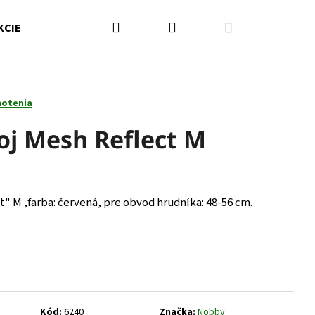
Hľadať
Prihlásenie
Nákupný
KCIE
Kamenná predajňa
Kontakty
Značky
košík
notenia
oj Mesh Reflect M
t" M ,farba: červená, pre obvod hrudníka: 48-56 cm.
Nasledujúce
Kód:
6240
Značka:
Nobby