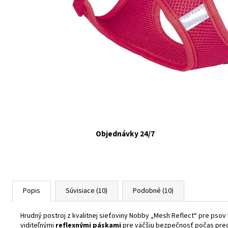
VETAPRO URINOCAT 30 CPS.
€12,35
Objednávky 24/7
Popis
Súvisiace (10)
Podobné (10)
Hrudný postroj z kvalitnej sieťoviny Nobby „Mesh Reflect“ pre psov
viditeľnými
reflexnými páskami
pre väčšiu bezpečnosť počas prec