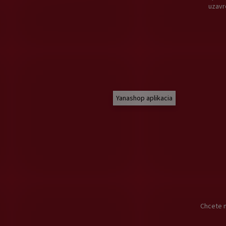
uzavr
Yanashop aplikacia
Chcete n