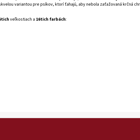
skvelou variantou pre psíkov, ktorí ťahajú, aby nebola zaťažovaná krčná ch
6tich
veľkostiach a
16tich farbách
: