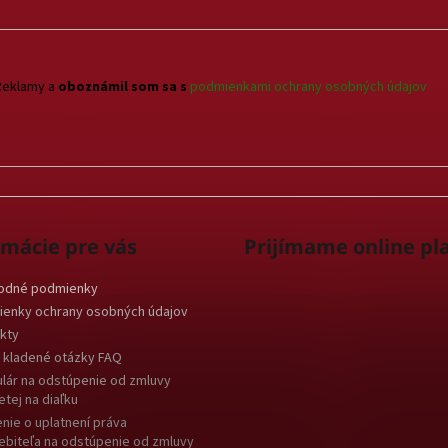
Reklamy a
oboznámil som sa s
podmienkami ochrany osobných údajov
rmácie pre vás
Prijímame online pl
odné podmienky
enky ochrany osobných údajov
kty
 kladené otázky FAQ
lár na odstúpenie od zmluvy
etej na diaľku
nie o uplatnení práva
ebiteľa na odstúpenie od zmluvy