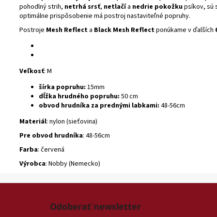
pohodlný strih,
netrhá srsť
,
netlačí
a
nedrie pokožku
psíkov, sú 
optimálne prispôsobenie má postroj nastaviteľné popruhy.
Postroje
Mesh Reflect
a
Black Mesh Reflect
ponúkame v ďalších
Veľkosť
: M
šírka popruhu:
15mm
dĺžka hrudného popruhu:
50 cm
obvod hrudníka za prednými labkami:
48-56cm
Materiál
: nylon (sieťovina)
Pre obvod hrudníka
: 48-56cm
Farba
: červená
Výrobca
: Nobby (Nemecko)
Z
á
Odoberať newsletter
p