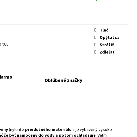
KAPSIČKY FANTASTIC VÝBER
Tlač
Opýtať sa
07085
Strážiť
Zdieľať
adarmo
Obľúbené značky
oviny
(nylon) z
priedušného materiálu
a je vybavený vysoko
môže byť namočený do vody a potom ochladzuje
. Veľmi