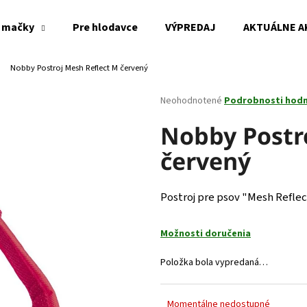
 mačky
Pre hlodavce
VÝPREDAJ
AKTUÁLNE A
Nobby Postroj Mesh Reflect M červený
Čo potrebujete nájsť?
Priemerné
Neohodnotené
Podrobnosti hod
hodnotenie
produktu
Nobby Postr
HĽADAŤ
je
červený
0,0
z
5
Odporúčame
hviezdičiek.
Postroj pre psov "Mesh Reflec
Možnosti doručenia
Položka bola vypredaná…
Momentálne nedostupné