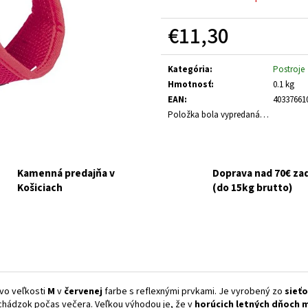
HUMAC NATUR AFM PRÁŠOK 2,5 KG
FELIX CAT ADULT 
V ŽELÉ 44X85G
€39,95
€11,30
€16,90
Jednotková
cena:
Kategória
:
Postroje
Hmotnosť
:
0.1 kg
EAN
:
40337661
Položka bola vypredaná…
Kamenná predajňa v
Doprava nad 70€ z
Košiciach
(do 15kg brutto)
 vo veľkosti
M
v
červenej
farbe s reflexnými prvkami. Je vyrobený zo
sieť
hádzok počas večera. Veľkou výhodou je, že v
horúcich letných dňoch 