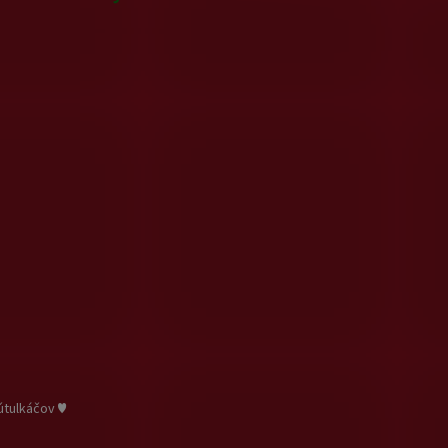
útulkáčov ♥