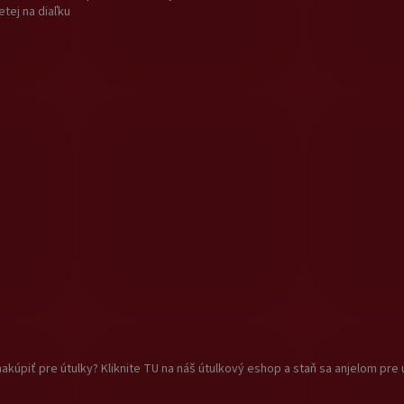
etej na diaľku
akúpiť pre útulky? Kliknite TU na náš útulkový eshop a staň sa anjelom pre 