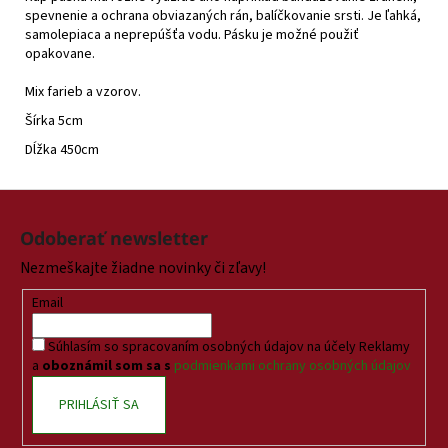
spevnenie a ochrana obviazaných rán, balíčkovanie srsti. Je ľahká,
samolepiaca a neprepúšťa vodu. Pásku je možné použiť
opakovane.
Mix farieb a vzorov.
Šírka 5cm
Dĺžka 450cm
Z
á
Odoberať newsletter
p
Nezmeškajte žiadne novinky či zľavy!
ä
t
Email
i
Súhlasím so spracovaním osobných údajov na účely Reklamy
e
a
oboznámil som sa s
podmienkami ochrany osobných údajov
PRIHLÁSIŤ SA