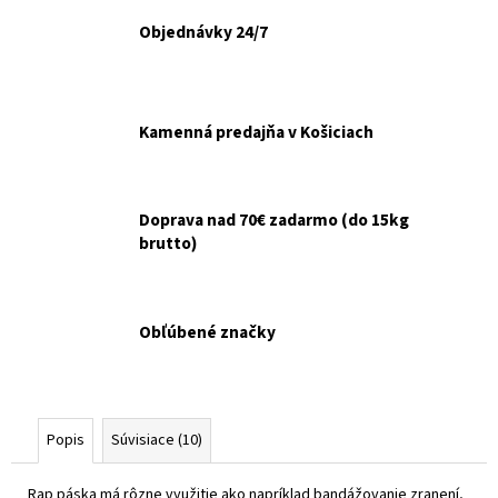
č
a
Objednávky 24/7
m
e
Kamenná predajňa v Košiciach
GOURMET
GOLD
KÚSKY
V
ŠŤAVE
Doprava nad 70€ zadarmo (do 15kg
8X85G
brutto)
€6,10
Pôvodne:
€6,50
Obľúbené značky
Popis
Súvisiace (10)
Rap páska má rôzne využitie ako napríklad bandážovanie zranení,