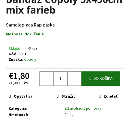
je
á
mix farieb
0,0
z
j
5
s
hviezdičiek.
Samolepiaca Rap páska.
ť
Možnosti doručenia
?
Skladom
(>5 ks)
Kód:
6031
Značka:
Copoly
HĽADAŤ
€1,80
DO KOŠÍKA
Jednotková
€1,80 / 1 ks
cena:
O
Opýtať sa
Strážiť
Zdieľať
d
p
Kategória
:
Zdravotnícke pomôcky
o
Hmotnosť
:
0.1 kg
r
ú