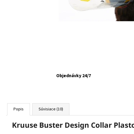
FELIX CAT ADULT KAPSIČKY FANTASTIC VÝBER
V ŽELÉ 44X85G
€16,90
Objednávky 24/7
Popis
Súvisiace (10)
Kruuse Buster Design Collar Plast