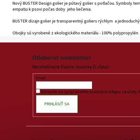
Nový BUSTER Design golier je pútavý golier s potlačou. Symboly te
empatiu k psovi počas doby jeho liečenia.
BUSTER dizajn golier je transparentný goliers rýchlym a jednoduchý
Obojky sú vyrobené z ekologického materiálu - 100% polypropylén.
Z
á
Odoberať newsletter
p
Nezmeškajte žiadne novinky či zľavy!
ä
t
Email
i
Súhlasím so spracovaním osobných údajov na účely 
e
PRIHLÁSIŤ SA