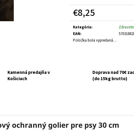
GOURMET GOLD KÚSKY V ŠŤAVE 8X85G
NUEVO DOG ADULT
ZEMIAKY 800G
€8,25
€6,10
Pôvodne:
€6,50
€3,70
Jednotková
cena:
Kategória
:
Zdravotn
EAN
:
57031882
Položka bola vypredaná…
Kamenná predajňa v
Doprava nad 70€ z
Košiciach
(do 15kg brutto)
ový ochranný golier pre psy 30 cm