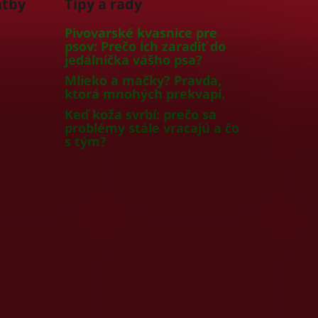
atby
Tipy a rady
Pivovarské kvasnice pre
psov: Prečo ich zaradiť do
jedálnička vášho psa?
Mlieko a mačky? Pravda,
ktorá mnohých prekvapí.
Keď koža svrbí: prečo sa
problémy stále vracajú a čo
s tým?