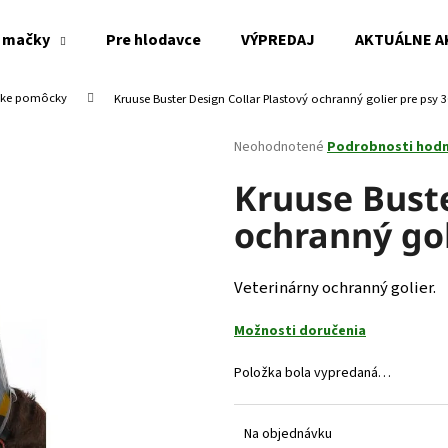
 mačky
Pre hlodavce
VÝPREDAJ
AKTUÁLNE A
cke pomôcky
Kruuse Buster Design Collar Plastový ochranný golier pre psy 
Čo potrebujete nájsť?
Priemerné
Neohodnotené
Podrobnosti hod
hodnotenie
produktu
Kruuse Buste
HĽADAŤ
je
ochranný gol
0,0
z
5
Odporúčame
hviezdičiek.
Veterinárny ochranný golier.
Možnosti doručenia
Položka bola vypredaná…
Na objednávku