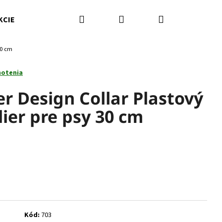
Hľadať
Prihlásenie
Nákupný
KCIE
Kamenná predajňa
Kontakty
Značky
30 cm
košík
notenia
r Design Collar Plastový
ier pre psy 30 cm
Nasledujúce
Kód:
703