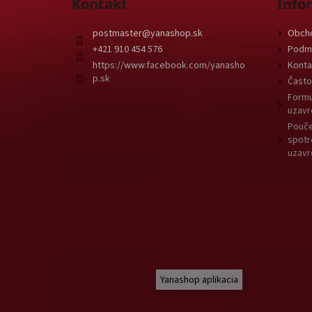
Kontakt
Info
postmaster
@
yanashop.sk
Obch
+421 910 454 576
Podmi
https://www.facebook.com/yanasho
Konta
p.sk
Často
Formu
uzavr
Pouče
spotr
uzavr
Yanashop aplikacia