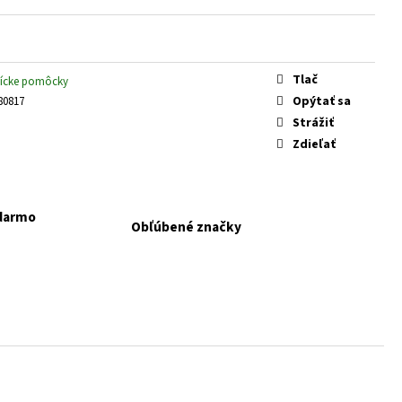
 KONZERVA JAHŇA A
Tlač
ícke pomôcky
Opýtať sa
80817
Strážiť
Zdieľať
adarmo
Obľúbené značky