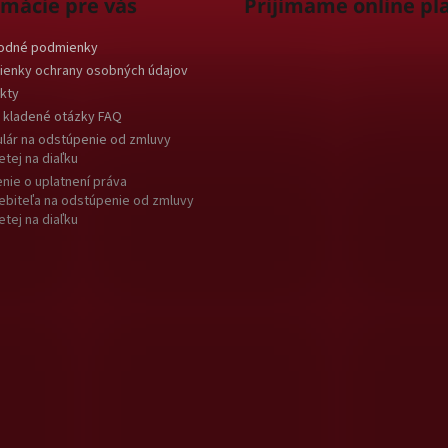
rmácie pre vás
Prijímame online pl
odné podmienky
enky ochrany osobných údajov
kty
 kladené otázky FAQ
lár na odstúpenie od zmluvy
etej na diaľku
nie o uplatnení práva
ebiteľa na odstúpenie od zmluvy
etej na diaľku