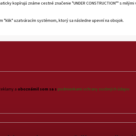
maticky kopírujú známe cestné značenie "UNDER CONSTRUCTION"" s milými vý
m "klik" uzatváracím systémom, ktorý sa následne upevní na obojok.
Reklamy a
oboznámil som sa s
podmienkami ochrany osobných údajov