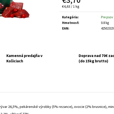
€3,70
HUMAC NATUR AFM PRÁŠOK 2,5 KG
FELIX CAT ADULT 
V ŽELÉ 44X85G
Jednotková
€4,63 / 1 kg
€39,95
cena:
€16,90
Kategória
:
Pre psov
Hmotnosť
:
0.8 kg
EAN
:
42502315
Kamenná predajňa v
Doprava nad 70€ z
Košiciach
(do 15kg brutto)
ývar 26,5%, pekárenské výrobky (5% rezance), ovocie (2% brusnice), minerá