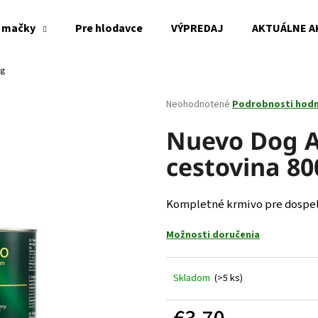
 mačky
Pre hlodavce
VÝPREDAJ
AKTUÁLNE A
0g
Čo potrebujete nájsť?
Priemerné
Neohodnotené
Podrobnosti hod
hodnotenie
produktu
Nuevo Dog A
HĽADAŤ
je
cestovina 80
0,0
z
5
Odporúčame
hviezdičiek.
Kompletné krmivo pre dospel
Možnosti doručenia
Skladom
(>5 ks)