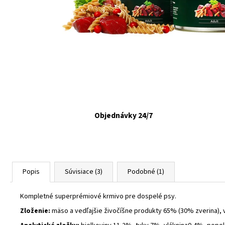
VETAPRO URINOCAT 30 CPS.
€12,35
Objednávky 24/7
Popis
Súvisiace (3)
Podobné (1)
Kompletné superprémiové krmivo pre dospelé psy.
Zloženie:
mäso a vedľajšie živočíšne produkty 65% (30% zverina), v