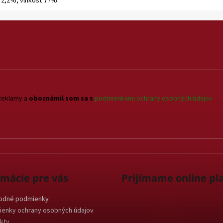
 2,2%, vlhkosť 77%.
Reklamy a
oboznámil som sa s
podmienkami ochrany osobných údajov
rmácie pre vás
Prijímame online pl
odné podmienky
enky ochrany osobných údajov
kty