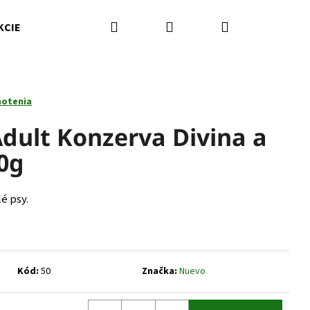
Hľadať
Prihlásenie
Nákupný
KCIE
Kamenná predajňa
Kontakty
Značky
košík
notenia
dult Konzerva Divina a
0g
é psy.
Nasledujúce
Kód:
50
Značka:
Nuevo