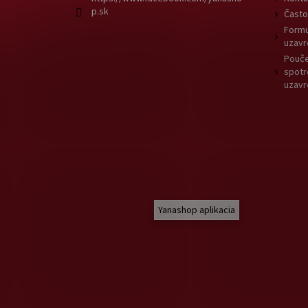
p.sk
Často
Formu
uzavr
Pouče
spotr
uzavr
Yanashop aplikacia