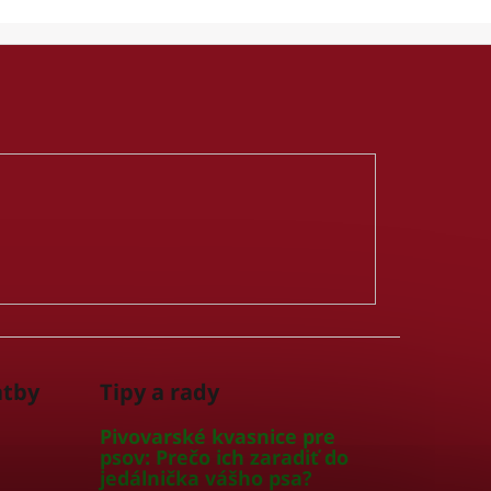
atby
Tipy a rady
Pivovarské kvasnice pre
psov: Prečo ich zaradiť do
jedálnička vášho psa?