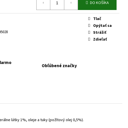
KAPSIČKY FANTASTIC VÝBER
DO KOŠÍKA
Tlač
Opýtať sa
95028
Strážiť
Zdieľať
adarmo
Obľúbené značky
lne látky 1%, oleje a tuky (požltový olej 0,5%).