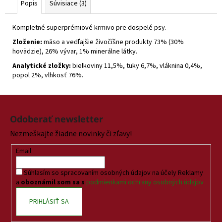
Popis
Súvisiace (3)
Kompletné superprémiové krmivo pre dospelé psy.
Zloženie:
mäso a vedľajšie živočíšne produkty 73% (30%
hovädzie), 26% vývar, 1% minerálne látky.
Analytické zložky:
bielkoviny 11,5%, tuky 6,7%, vláknina 0,4%,
popol 2%, vlhkosť 76%.
Z
á
Odoberať newsletter
p
Nezmeškajte žiadne novinky či zľavy!
ä
t
Email
i
Súhlasím so spracovaním osobných údajov na účely Reklamy
e
a
oboznámil som sa s
podmienkami ochrany osobných údajov
PRIHLÁSIŤ SA