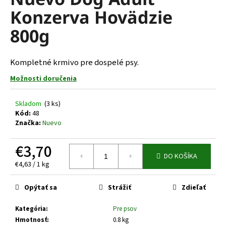
je
á
Konzerva Hovädzie
0,0
z
j
800g
5
s
hviezdičiek.
ť
Kompletné krmivo pre dospelé psy.
?
Možnosti doručenia
Skladom
(3 ks)
Kód:
48
HĽADAŤ
Značka:
Nuevo
€3,70
DO KOŠÍKA
O
Jednotková
€4,63 / 1 kg
d
cena:
p
Opýtať sa
Strážiť
Zdieľať
o
r
Kategória
:
Pre psov
ú
Hmotnosť
:
0.8 kg