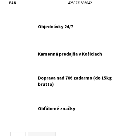
č
EAN
:
4250231595042
a
m
e
Objednávky 24/7
NUEVO
DOG
ADULT
Kamenná predajňa v Košiciach
KONZERVA
JAHŇA
A
ZEMIAKY
800G
Doprava nad 70€ zadarmo (do 15kg
€3,70
brutto)
Obľúbené značky