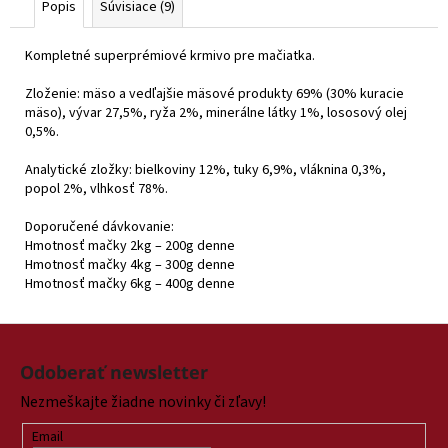
Popis
Súvisiace (9)
Kompletné superprémiové krmivo pre mačiatka.
Zloženie: mäso a vedľajšie mäsové produkty 69% (30% kuracie
mäso), vývar 27,5%, ryža 2%, minerálne látky 1%, lososový olej
0,5%.
Analytické zložky: bielkoviny 12%, tuky 6,9%, vláknina 0,3%,
popol 2%, vlhkosť 78%.
Doporučené dávkovanie:
Hmotnosť mačky 2kg – 200g denne
Hmotnosť mačky 4kg – 300g denne
Hmotnosť mačky 6kg – 400g denne
Z
á
Odoberať newsletter
p
Nezmeškajte žiadne novinky či zľavy!
ä
t
Email