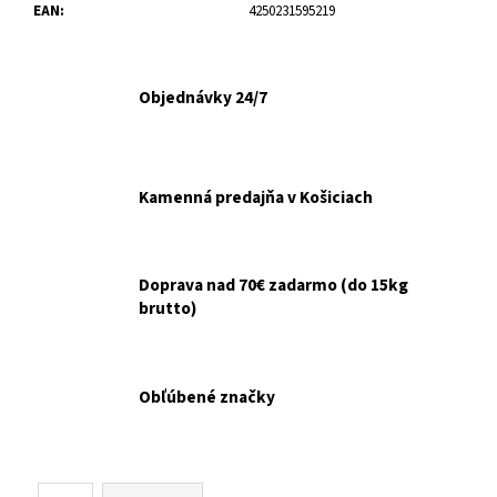
č
EAN
:
4250231595219
a
m
e
Objednávky 24/7
GOURMET
GOLD
KÚSKY
Kamenná predajňa v Košiciach
V
ŠŤAVE
8X85G
€6,10
Pôvodne:
Doprava nad 70€ zadarmo (do 15kg
€6,50
brutto)
Obľúbené značky