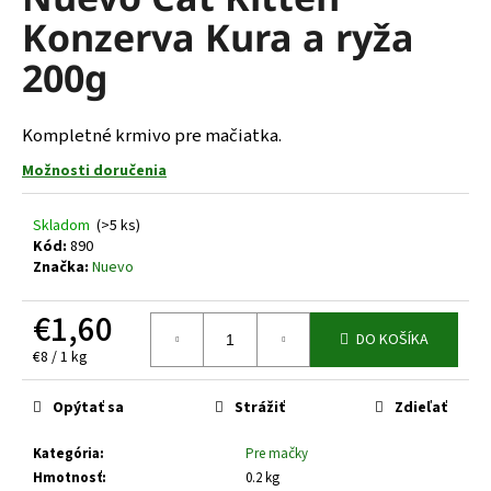
je
á
Konzerva Kura a ryža
0,0
z
j
200g
5
s
hviezdičiek.
ť
Kompletné krmivo pre mačiatka.
?
Možnosti doručenia
Skladom
(>5 ks)
Kód:
890
HĽADAŤ
Značka:
Nuevo
€1,60
DO KOŠÍKA
O
Jednotková
€8 / 1 kg
d
cena:
p
Opýtať sa
Strážiť
Zdieľať
o
r
Kategória
:
Pre mačky
ú
Hmotnosť
:
0.2 kg