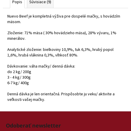
Popis
Súvisiace (9)
Nuevo Beef je kompletná výživa pre dospelé mačky, s hovädzím
mäsom.
Zloženie: 71% mäsa ( 30% hovädzieho mäsa), 28% vývaru, 1%
minerálov.
Analytické zloženie: bielkoviny 10,9%, tuk 6,3%, hrubý popol
1,6%, hrubá vláknina 0,3%, vlhkosť 80%.
Dávkovanie: váha mačky/ denná dávka:
do 2 kg/ 200g
3 - 4 kg/ 300g
6-7 kg/ 400g
Denná dávka je len orientačná. Prispôsobte ju veku/ aktivite a
veľkosti vašej mačky.
Z
á
Odoberať newsletter
p