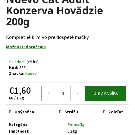
je
á
Konzerva Hovädzie
0,0
z
j
200g
5
s
hviezdičiek.
ť
Kompletné krmivo pre dospelé mačky.
?
Možnosti doručenia
Skladom
(>5 ks)
Kód:
888
HĽADAŤ
Značka:
Nuevo
€1,60
DO KOŠÍKA
O
Jednotková
€8 / 1 kg
d
cena:
p
Opýtať sa
Strážiť
Zdieľať
o
r
Kategória
:
Pre mačky
ú
Hmotnosť
:
0.2 kg