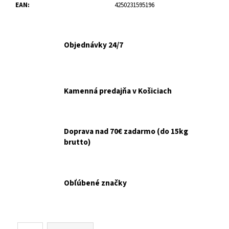
č
EAN
:
4250231595196
a
m
e
Objednávky 24/7
ARTIVIT
SIRUP
NA
Kamenná predajňa v Košiciach
KOSTI
A
KĹBY
200ML
€12,90
Doprava nad 70€ zadarmo (do 15kg
Pôvodne:
brutto)
€14,90
Obľúbené značky