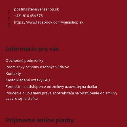
postmaster
@
yanashop.sk
+421 910 454 576
https://www.facebook.com/yanashop.sk
Informácie pre vás
Obchodné podmienky
Podmienky ochrany osobných údajov
Kontakty
Často kladené otázky FAQ
Formulár na odstúpenie od zmluvy uzavretej na diaľku
Poučenie o uplatnení práva spotrebiteľa na odstúpenie od zmluvy
uzavretej na diaľku
Prijímame online platby