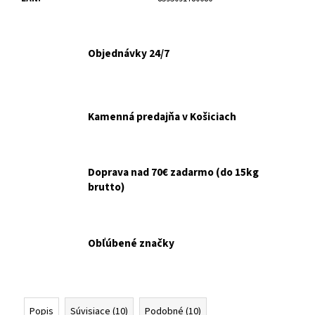
č
a
m
e
Objednávky 24/7
INODORINA
OBRÚSKY
NA
Kamenná predajňa v Košiciach
OČI
A
UŠI
HARMANČEK
Doprava nad 70€ zadarmo (do 15kg
15KS
brutto)
€2,10
Obľúbené značky
Popis
Súvisiace (10)
Podobné (10)