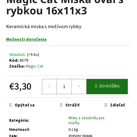
je
á
rybkou 16x11x3
0,0
z
j
5
s
hviezdičiek.
Keramická miska s motívom rybky.
ť
?
Možnosti doručenia
Skladom
(>5 ks)
Kód:
6579
Značka:
Magic Cat
HĽADAŤ
€3,30
DO KOŠÍKA
Jednotková
O
cena:
d
Opýtať sa
Strážiť
Zdieľať
p
o
Misky a zásobníky pre
Kategória
:
mačky
r
Hmotnosť
:
0.1 kg
ú
EAN
:
8595091780686