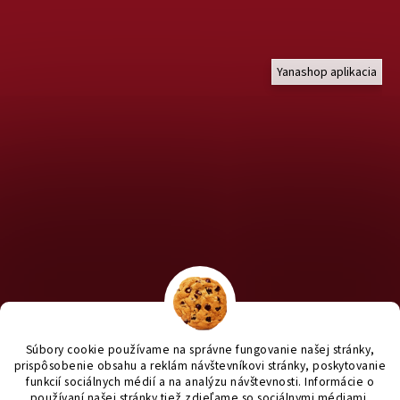
Yanashop aplikacia
Chcete nakúpiť pre útulky? Kliknite TU na náš útulkový eshop a
staň sa anjelom pre útulkáčov ♥
Súbory cookie používame na správne fungovanie našej stránky,
prispôsobenie obsahu a reklám návštevníkovi stránky, poskytovanie
funkcií sociálnych médií a na analýzu návštevnosti. Informácie o
používaní našej stránky tiež zdieľame so sociálnymi médiami,