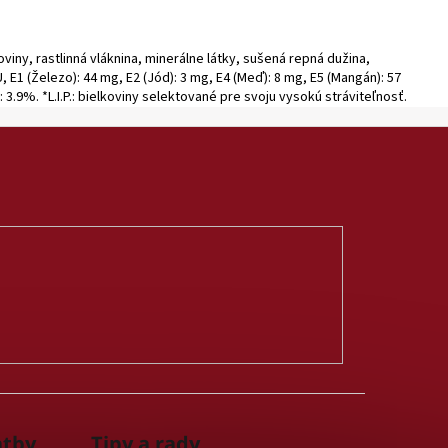
iny, rastlinná vláknina, minerálne látky, sušená repná dužina,
, E1 (Železo): 44 mg, E2 (Jód): 3 mg, E4 (Meď): 8 mg, E5 (Mangán): 57
 3.9%. *L.I.P.: bielkoviny selektované pre svoju vysokú stráviteľnosť.
atby
Tipy a rady