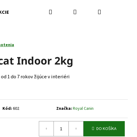
Hľadať
Prihlásenie
Nákupný
KCIE
Kamenná predajňa
Kontakty
Značky
košík
notenia
cat Indoor 2kg
 1 do 7 rokov žijúce v interiéri
Kód:
602
Značka:
Royal Canin
Nasledujúce
DO KOŠÍKA