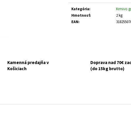
GOURMET GOLD KÚSKY V ŠŤAVE 8X85G
NUEVO DOG ADULT
cena:
ZEMIAKY 800G
€6,10
Kategória
:
Krmivo g
Pôvodne:
€6,50
€3,70
Hmotnosť
:
2 kg
EAN
:
31825507
Kamenná predajňa v
Doprava nad 70€ z
Košiciach
(do 15kg brutto)