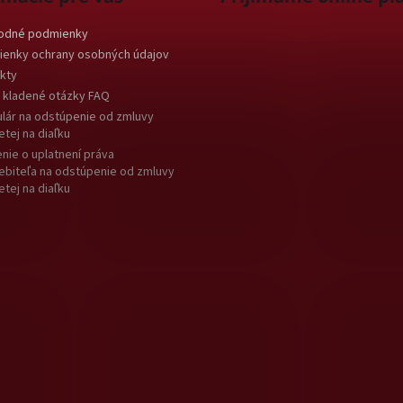
odné podmienky
enky ochrany osobných údajov
kty
 kladené otázky FAQ
lár na odstúpenie od zmluvy
etej na diaľku
nie o uplatnení práva
ebiteľa na odstúpenie od zmluvy
etej na diaľku