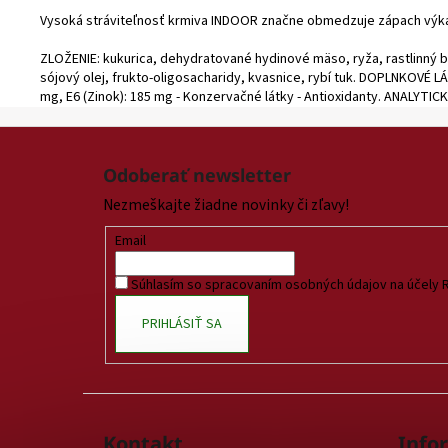
Vysoká stráviteľnosť krmiva INDOOR značne obmedzuje zápach výka
ZLOŽENIE: kukurica, dehydratované hydinové mäso, ryža, rastlinný bie
sójový olej, frukto-oligosacharidy, kvasnice, rybí tuk. DOPLNKOVÉ LÁTK
mg, E6 (Zinok): 185 mg - Konzervačné látky - Antioxidanty. ANALYTICKÉ
Z
á
Odoberať newsletter
p
Nezmeškajte žiadne novinky či zľavy!
ä
t
Email
i
Súhlasím so spracovaním osobných údajov na účely 
e
PRIHLÁSIŤ SA
Kontakt
Info