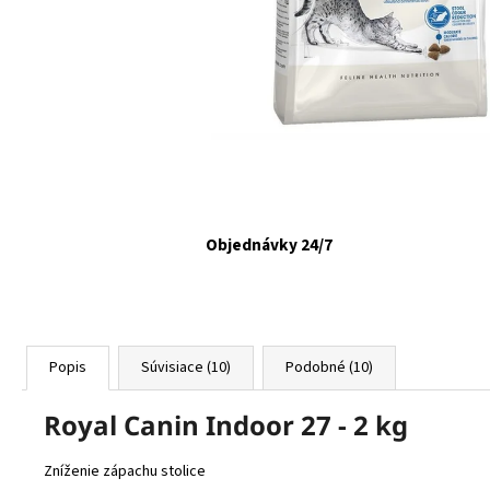
FELIX CAT ADULT KAPSIČKY FANTASTIC VÝBER
V ŽELÉ 44X85G
€16,90
Objednávky 24/7
Popis
Súvisiace (10)
Podobné (10)
Royal Canin Indoor 27 - 2 kg
Zníženie zápachu stolice