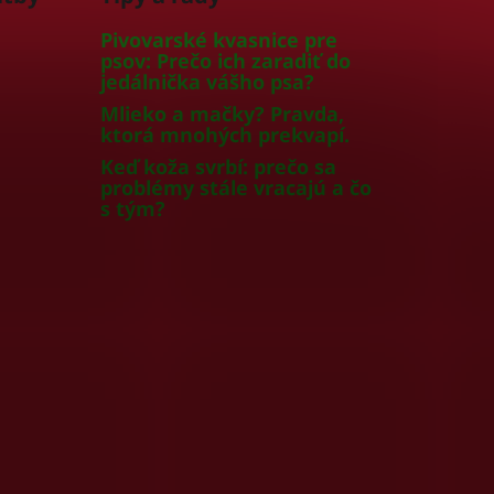
Pivovarské kvasnice pre
psov: Prečo ich zaradiť do
jedálnička vášho psa?
Mlieko a mačky? Pravda,
ktorá mnohých prekvapí.
Keď koža svrbí: prečo sa
problémy stále vracajú a čo
s tým?