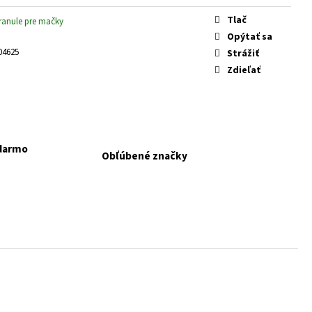
 KONZERVA JAHŇA A
Tlač
ranule pre mačky
Opýtať sa
04625
Strážiť
Zdieľať
adarmo
Obľúbené značky