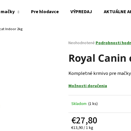
 mačky
Pre hlodavce
VÝPREDAJ
AKTUÁLNE A
cat Indoor 2kg
Čo potrebujete nájsť?
Priemerné
Neohodnotené
Podrobnosti hod
hodnotenie
produktu
Royal Canin 
HĽADAŤ
je
0,0
z
Kompletné krmivo pre mačky od
5
Odporúčame
hviezdičiek.
Možnosti doručenia
Skladom
(1 ks)
€27,80
Jednotková
€13,90 / 1 kg