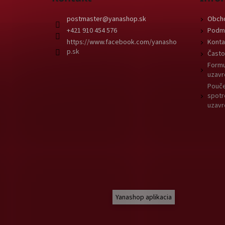
postmaster
@
yanashop.sk
Obch
+421 910 454 576
Podmi
https://www.facebook.com/yanasho
Konta
p.sk
Často
Formu
uzavr
Pouče
spotr
uzavr
Yanashop aplikacia