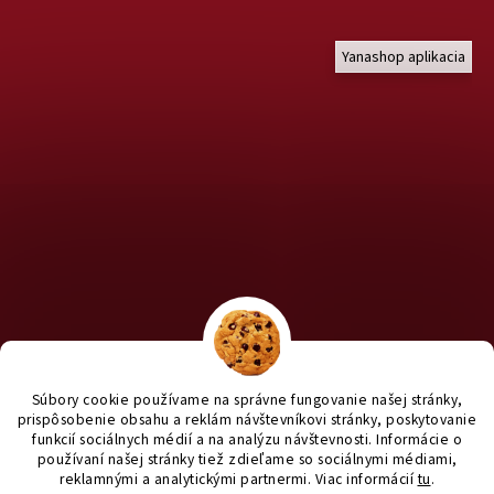
Yanashop aplikacia
Chcete nakúpiť pre útulky? Kliknite TU na náš útulkový eshop a
staň sa anjelom pre útulkáčov ♥
Súbory cookie používame na správne fungovanie našej stránky,
prispôsobenie obsahu a reklám návštevníkovi stránky, poskytovanie
funkcií sociálnych médií a na analýzu návštevnosti. Informácie o
používaní našej stránky tiež zdieľame so sociálnymi médiami,
reklamnými a analytickými partnermi
. Viac informácií
tu
.