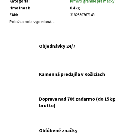
č
Kategória
:
Krmivo granule pre mačky
a
Hmotnosť
:
0.4 kg
m
EAN
:
3182550767149
e
Položka bola vypredaná…
ARTIVIT
SIRUP
Objednávky 24/7
NA
KOSTI
A
KĹBY
200ML
Kamenná predajňa v Košiciach
€12,90
Pôvodne:
€14,90
Doprava nad 70€ zadarmo (do 15kg
brutto)
Obľúbené značky