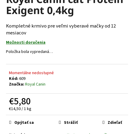
je
á
Exigent 0,4kg
0,0
z
j
5
s
hviezdičiek.
Kompletné krmivo pre veľmi vyberavé mačky od 12
ť
mesiacov
?
Možnosti doručenia
Položka bola vypredaná…
HĽADAŤ
Momentálne nedostupné
Kód:
609
Značka:
Royal Canin
O
€5,80
d
p
Jednotková
€14,50 / 1 kg
o
cena:
r
Opýtať sa
Strážiť
Zdieľať
ú