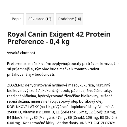
Popis
Súvisiace (10)
Podobné (10)
Royal Canin Exigent 42 Protein
Preference - 0,4 kg
Vysoká chutnosť
Preferencie mačiek veľmi ovplyvňujú pocity pri trávení krmiva, čím
sú príjemnejšie, tým viac bude mačka k tomuto krmivu
priťahovaná aj v budúcnosti.
ZLOŽENIE: dehydratované hydinové mäso, kukurica, rastlinný
bielkovinový izolát*, kukuričný lepok, pšenica, živočíšne tuky,
rastlinná vláknina, hydrolyzované živočíšne bielkoviny, sušená
repná dužina, minerálne látky, sójový olej, borákový olej.
DOPLNKOVÉ LÁTKY (na 1 kg): Výživné doplnkové látky: Vitamín A:
25000 IU, Vitamín D3: 1000 IU, E1 (Železo): 36 mg, E2 (Jód): 2.8 mg,
E4 (Meď): 4 mg, E5 (Mangán): 47 mg, E6 (Zinok): 156 mg, E8 (Selén):
0.06 mg - Konzervačné látky - Antioxidanty. ANALYTICKÉ ZLOŽKY: