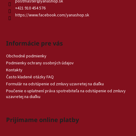
postmaster
@
yanashop.sk
+421 910 454 576
https://www.facebook.com/yanashop.sk
Informácie pre vás
Obchodné podmienky
Podmienky ochrany osobných údajov
Kontakty
Často kladené otázky FAQ
Formulár na odstúpenie od zmluvy uzavretej na diaľku
Poučenie o uplatnení práva spotrebiteľa na odstúpenie od zmluvy
uzavretej na diaľku
Prijímame online platby