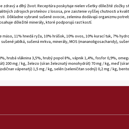
 zdravý a dlhý život. Receptúra poskytuje nielen všetky dôležité zložky str
litných zdrojoch proteínov z lososa, pre zaistenie vyššej chutnosti a kvali
rsti . Dôkladne vybrané sušené ovocie, zelenina dodávajú organizmu potreb
ahuje dôležité minerály, ktoré podporujú rast kostí.
e mäso, 11% hnedá ryža, 10% hrášok, 10% ovos, 10% kurací tuk, 7% hydrol
u), sušené jablká, sušená mrkva, minerály, MOS (mananoligosacharidy), suš
20%, hrubá vláknina 3,5%, hrubý popol 8%, vápnik 1,4%, fosfor 0,9%, omeg
acetát) 200 mg / kg, železo (síran železnatý monohydrát) 70 mg / kg, meď (sí
dičnan vápenatý) 1,5 mg / kg, selén (seleničitan sodný) 0,2 mg / kg, benton