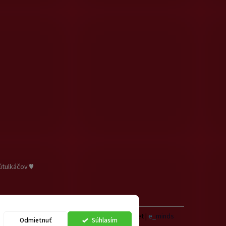
útulkáčov ♥
Vytvoril Shoptet
|
e_
minds
Odmietnuť
Súhlasím