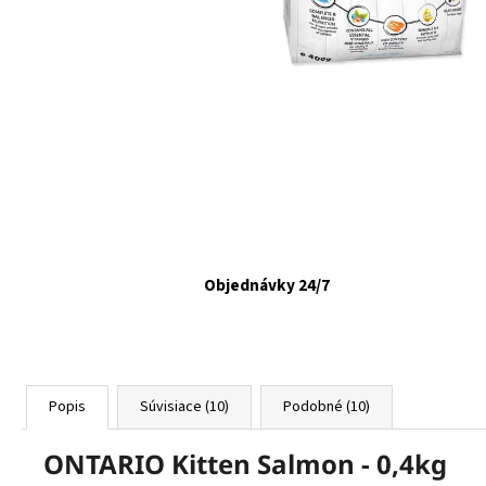
FELIX CAT ADULT KAPSIČKY FANTASTIC VÝBER
V ŽELÉ 44X85G
€16,90
Objednávky 24/7
Popis
Súvisiace (10)
Podobné (10)
ONTARIO Kitten Salmon - 0,4kg