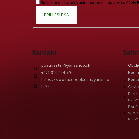
Súhlasím so spracovaním osobných údajov na účely 
e
PRIHLÁSIŤ SA
Kontakt
Info
postmaster
@
yanashop.sk
Obch
+421 910 454 576
Podmi
https://www.facebook.com/yanasho
Konta
p.sk
Často
Formu
uzavr
Pouče
spotr
uzavr