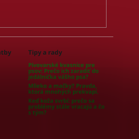
atby
Tipy a rady
Pivovarské kvasnice pre
psov: Prečo ich zaradiť do
jedálnička vášho psa?
Mlieko a mačky? Pravda,
ktorá mnohých prekvapí.
Keď koža svrbí: prečo sa
problémy stále vracajú a čo
s tým?