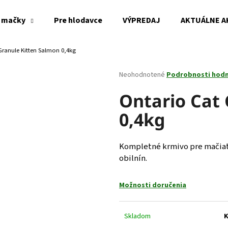
 mačky
Pre hlodavce
VÝPREDAJ
AKTUÁLNE A
Granule Kitten Salmon 0,4kg
Čo potrebujete nájsť?
Priemerné
Neohodnotené
Podrobnosti hod
hodnotenie
produktu
Ontario Cat
HĽADAŤ
je
0,4kg
0,0
z
5
Odporúčame
hviezdičiek.
Kompletné krmivo pre mačiat
obilnín.
Možnosti doručenia
Skladom
K