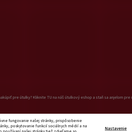
akúpiť pre útulky? Kliknite TU na náš útulkový eshop a staň sa anjelom pre 
vne fungovanie našej stránky, prispôsobenie
ánky, poskytovanie funkcií sociálnych médií a na
praviť nastavenie cookies
Nastavenie
o používaní našej stránky tiež zdieľame so