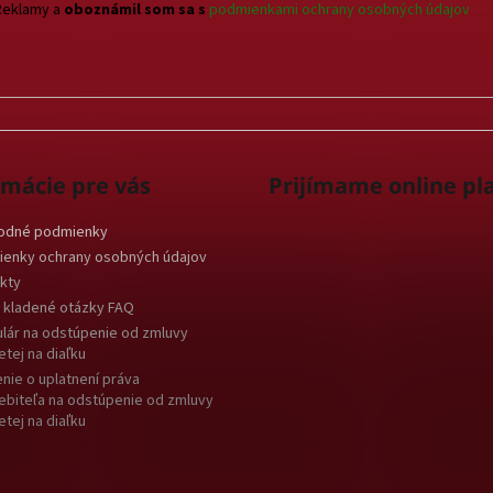
Reklamy a
oboznámil som sa s
podmienkami ochrany osobných údajov
rmácie pre vás
Prijímame online pl
odné podmienky
enky ochrany osobných údajov
kty
 kladené otázky FAQ
lár na odstúpenie od zmluvy
etej na diaľku
nie o uplatnení práva
ebiteľa na odstúpenie od zmluvy
etej na diaľku