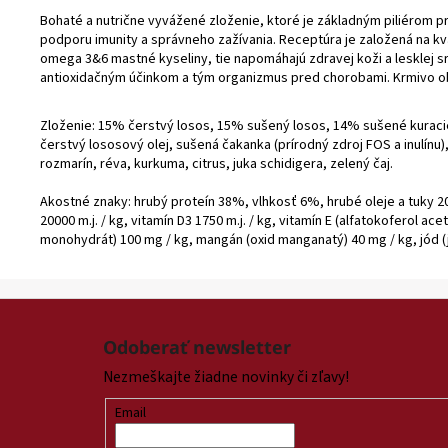
Bohaté a nutrične vyvážené zloženie, ktoré je základným piliérom pre
podporu imunity a správneho zažívania. Receptúra je založená na kva
omega 3&6 mastné kyseliny, tie napomáhajú zdravej koži a lesklej s
antioxidačným účinkom a tým organizmus pred chorobami. Krmivo obs
Zloženie: 15% čerstvý losos, 15% sušený losos, 14% sušené kuraci
čerstvý lososový olej, sušená čakanka (prírodný zdroj FOS a inulín
rozmarín, réva, kurkuma, citrus, juka schidigera, zelený čaj.
Akostné znaky: hrubý proteín 38%, vlhkosť 6%, hrubé oleje a tuky 
20000 m.j. / kg, vitamín D3 1750 m.j. / kg, vitamín E (alfatokoferol 
monohydrát) 100 mg / kg, mangán (oxid manganatý) 40 mg / kg, jód (jo
Z
á
Odoberať newsletter
p
Nezmeškajte žiadne novinky či zľavy!
ä
t
Email
i