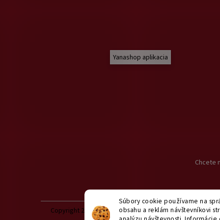
Yanashop aplikacia
Chcete n
Súbory cookie používame na sprá
obsahu a reklám návštevníkovi str
Copyright 2026
yanashop.sk
. Všetky práva vyhradené.
U
analýzu návštevnosti. Informácie 