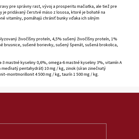
avy pre správny rast, vývoj a prosperitu mačiatka, ale tiež pre
ty je pridávaný čerstvé mäso z lososa, ktoré je bohaté na
né vitamíny, pomáhajú chrániť bunky vďaka ich silným
yzovaný živočíšny proteín, 4,5% sušený živočíšny proteín, 1%
ené brusnice, sušené borievky, sušený špenát, sušená brokolica,
a-3 mastné kyseliny 0,6%, omega-6 mastné kyseliny 3%, vitamín A
ran meďnatý pentahydrát) 10 mg / kg, zinok (síran zinečnatý
it–montmorillonit 4 500 mg / kg, taurín 1 500 mg / kg.