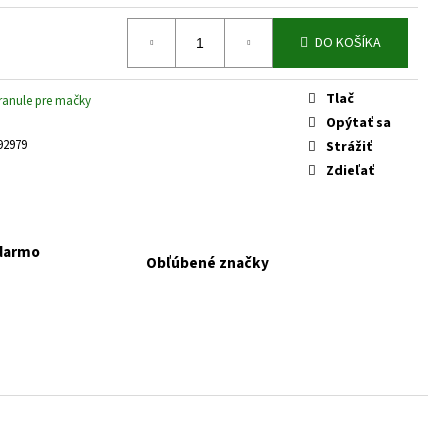
 KONZERVA JAHŇA A
DO KOŠÍKA
Tlač
ranule pre mačky
Opýtať sa
92979
Strážiť
Zdieľať
adarmo
Obľúbené značky