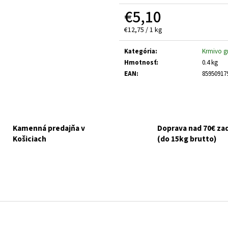
GOURMET GOLD KÚSKY V ŠŤAVE 8X85G
NUEVO DOG ADULT
ZEMIAKY 800G
€5,10
€6,10
Pôvodne:
€6,50
€3,70
Jednotková
€12,75 / 1 kg
cena:
Kategória
:
Krmivo g
Hmotnosť
:
0.4 kg
EAN
:
85950917
Kamenná predajňa v
Doprava nad 70€ z
Košiciach
(do 15kg brutto)