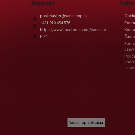
Kontakt
Info
postmaster
@
yanashop.sk
Obch
+421 910 454 576
Podmi
https://www.facebook.com/yanasho
Konta
p.sk
Často
Formu
uzavr
Pouče
spotr
uzavr
Yanashop aplikacia