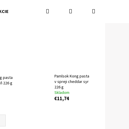
Hľadať
Prihlásenie
Nákupný
KCIE
Kamenná predajňa
Kontakty
Značky
košík
Pamlsok Kong pasta
g pasta
v spreji cheddar syr
eň 226 g
226 g
Skladom
€11,74
Nasledujúce