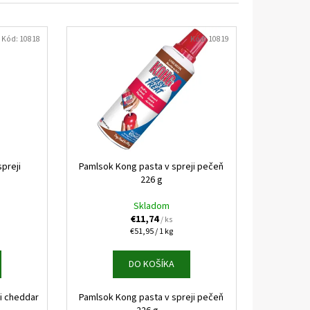
 KONZERVA JAHŇA A
Kód:
10818
Kód:
10819
preji
Pamlsok Kong pasta v spreji pečeň
226 g
Skladom
€11,74
/ ks
Jednotková
€51,95 / 1 kg
cena:
DO KOŠÍKA
i cheddar
Pamlsok Kong pasta v spreji pečeň