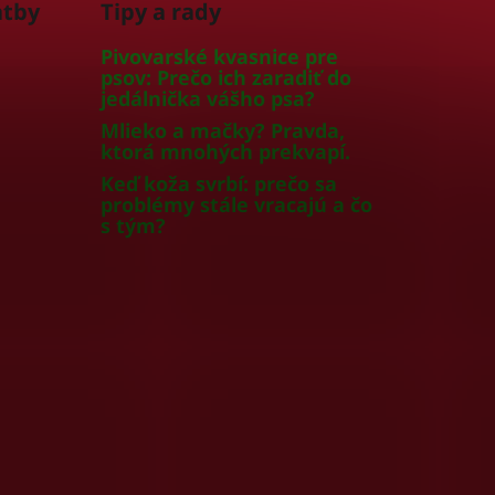
atby
Tipy a rady
Pivovarské kvasnice pre
psov: Prečo ich zaradiť do
jedálnička vášho psa?
Mlieko a mačky? Pravda,
ktorá mnohých prekvapí.
Keď koža svrbí: prečo sa
problémy stále vracajú a čo
s tým?