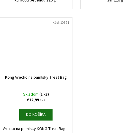
kuracou pečeňou 226 g
syr 226 g
Kód:
10821
Kong Vrecko na pamlsky Treat Bag
Skladom
(1 ks)
€12,99
/ ks
DO KOŠÍKA
Vrecko na pamlsky KONG Treat Bag