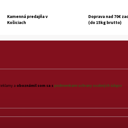
i
s
u
Kamenná predajňa v
Doprava nad 70€ z
Košiciach
(do 15kg brutto)
Reklamy a
oboznámil som sa s
podmienkami ochrany osobných údajov