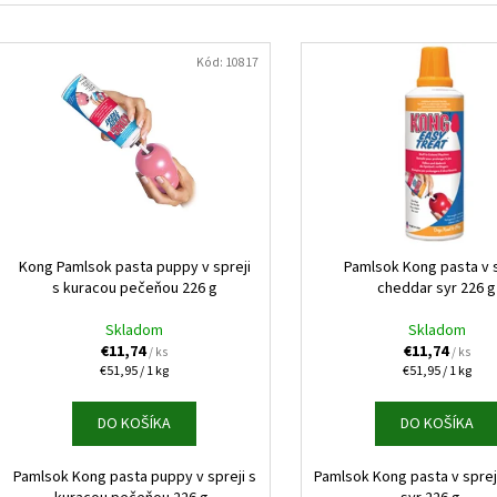
GOURMET GOLD KÚSKY V ŠŤAVE 8X85G
NUEVO DOG ADULT
e
ZEMIAKY 800G
V
€6,10
n
Pôvodne:
€6,50
€3,70
ý
Kód:
10817
i
p
e
i
p
s
r
p
o
r
d
o
u
d
Kong Pamlsok pasta puppy v spreji
Pamlsok Kong pasta v s
k
s kuracou pečeňou 226 g
cheddar syr 226 g
u
t
k
Skladom
Skladom
o
t
€11,74
€11,74
/ ks
/ ks
v
Jednotková
Jednotková
€51,95 / 1 kg
€51,95 / 1 kg
o
cena:
cena:
v
DO KOŠÍKA
DO KOŠÍKA
Pamlsok Kong pasta puppy v spreji s
Pamlsok Kong pasta v sprej