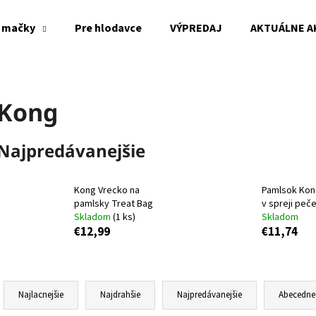
 mačky
Pre hlodavce
VÝPREDAJ
AKTUÁLNE A
Čo potrebujete nájsť?
Kong
HĽADAŤ
Najpredávanejšie
Odporúčame
Kong Vrecko na
Pamlsok Kon
pamlsky Treat Bag
v spreji peč
Skladom
(1 ks)
Skladom
€12,99
€11,74
R
a
Najlacnejšie
Najdrahšie
Najpredávanejšie
Abecedne
d