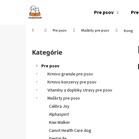
K
Prejsť
na
o
Pre psov
Pre
obsah
Späť
Späť
š
do
do
í
Domov
Pre psov
Maškrty pre psov
Kong
k
obchodu
obchodu
B
o
Kategórie
Preskočiť
č
kategórie
n
Pre psov
ý
Krmivo granule pre psov
p
Krmivo konzervy pre psov
a
Vitamíny a doplnky stravy pre psov
n
Maškrty pre psov
e
Calibra Joy
l
Alphaspirit
Kiwi Walker
Canvit Health Care dog
DentaLife