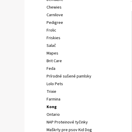
FELIX CAT ADULT KAPSIČKY FANTASTIC VÝBER
V ŽELÉ 44X85G
Chewies
€16,90
Carnilove
Pedigree
Frolic
Friskies
Salač
Mapes
Brit Care
Feda
Prírodné sušené pamlsky
Lolo Pets
Trixie
Farmina
Kong
Ontario
NAP Proteinové tyčinky
Maškrty pre psov Kid Dog