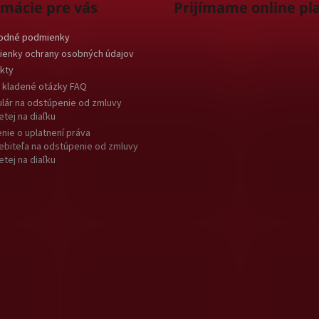
rmácie pre vás
Prijímame online pl
odné podmienky
enky ochrany osobných údajov
kty
 kladené otázky FAQ
lár na odstúpenie od zmluvy
etej na diaľku
nie o uplatnení práva
ebiteľa na odstúpenie od zmluvy
etej na diaľku