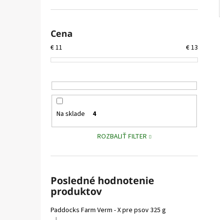
Cena
€
11
€
13
Na sklade
4
ROZBALIŤ FILTER
Posledné hodnotenie
produktov
Paddocks Farm Verm - X pre psov 325 g
|