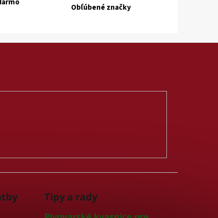
adarmo
Obľúbené značky
atby
Tipy a rady
Pivovarské kvasnice pre