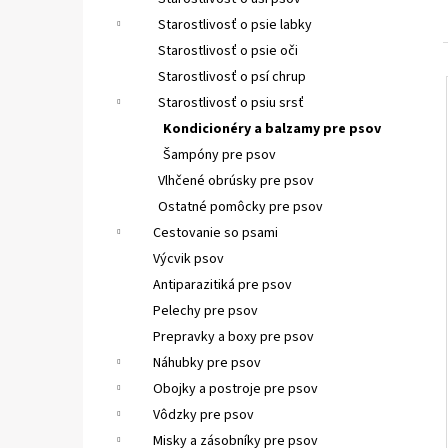
VETAPRO URINOCAT 30 CPS.
Starostlivosť o psie labky
€12,35
Starostlivosť o psie oči
Starostlivosť o psí chrup
Starostlivosť o psiu srsť
Kondicionéry a balzamy pre psov
Šampóny pre psov
Vlhčené obrúsky pre psov
Ostatné pomôcky pre psov
Cestovanie so psami
Výcvik psov
Antiparazitiká pre psov
Pelechy pre psov
Prepravky a boxy pre psov
Náhubky pre psov
Obojky a postroje pre psov
Vôdzky pre psov
Misky a zásobníky pre psov