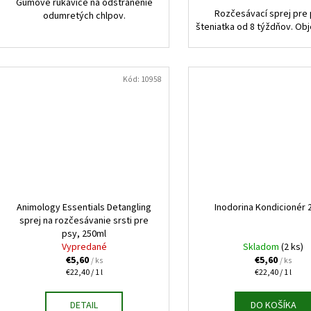
Gumové rukavice na odstránenie
Rozčesávací sprej pre 
odumretých chlpov.
šteniatka od 8 týždňov. Ob
Kód:
10958
Animology Essentials Detangling
Inodorina Kondicionér 
sprej na rozčesávanie srsti pre
psy, 250ml
Vypredané
Skladom
(2 ks)
€5,60
€5,60
/ ks
/ ks
Jednotková
Jednotková
€22,40 / 1 l
€22,40 / 1 l
cena:
cena:
DETAIL
DO KOŠÍKA