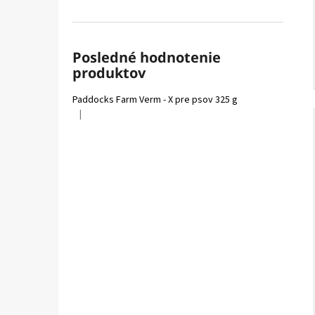
Posledné hodnotenie
produktov
Paddocks Farm Verm - X pre psov 325 g
|
Hodnotenie produktu je 5 z 5 hviezdičiek.