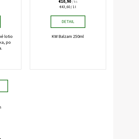
€10,90
/ ks
Jednotková
€43,60 / 1 l
cena:
DETAIL
é lotio
KW Balzam 250ml
ka, po
a.
m