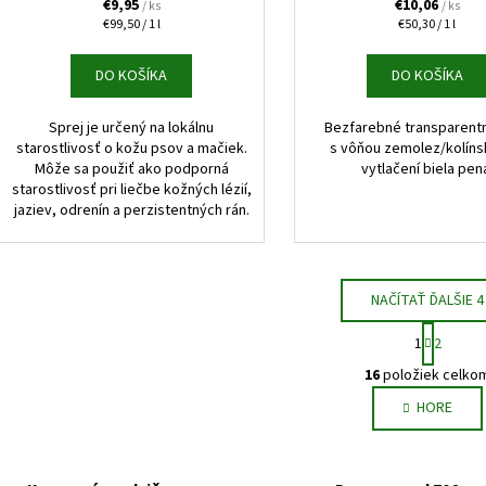
€9,95
€10,06
/ ks
/ ks
Jednotková
Jednotková
€99,50 / 1 l
€50,30 / 1 l
cena:
cena:
DO KOŠÍKA
DO KOŠÍKA
Sprej je určený na lokálnu
Bezfarebné transparentn
starostlivosť o kožu psov a mačiek.
s vôňou zemolez/kolíns
Môže sa použiť ako podporná
vytlačení biela pen
starostlivosť pri liečbe kožných lézií,
jaziev, odrenín a perzistentných rán.
NAČÍTAŤ ĎALŠIE 4
S
1
2
t
O
r
16
položiek celko
v
á
HORE
l
n
k
á
o
d
v
a