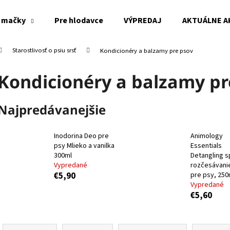
 mačky
Pre hlodavce
VÝPREDAJ
AKTUÁLNE A
Starostlivosť o psiu srsť
Kondicionéry a balzamy pre psov
Čo potrebujete nájsť?
Kondicionéry a balzamy pr
HĽADAŤ
Najpredávanejšie
Inodorina Deo pre
Animology
Odporúčame
psy Mlieko a vanilka
Essentials
300ml
Detangling s
Vypredané
rozčesávanie
€5,90
pre psy, 250
Vypredané
€5,60
R