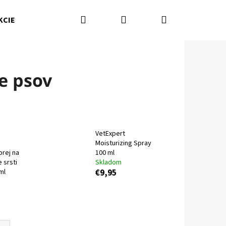
Hľadať
Prihlásenie
Nákupný
KCIE
Kamenná predajňa
Kontakty
Značky
košík
e psov
VetExpert
Moisturizing Spray
prej na
100 ml
 srsti
Skladom
ml
€9,95
Nasledujúce