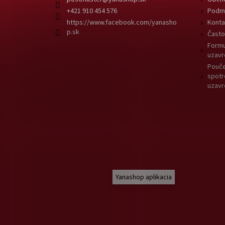
+421 910 454 576
Podmi
https://www.facebook.com/yanasho
Konta
p.sk
Často
Formu
uzavr
Pouče
spotr
uzavr
Yanashop aplikacia