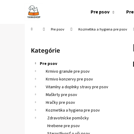
K
Prejsť
na
o
Pre psov
Pre
obsah
Späť
Späť
š
do
do
í
Domov
Pre psov
Kozmetika a hygiena pre psov
k
obchodu
obchodu
B
o
Kategórie
Preskočiť
č
kategórie
n
Pre psov
ý
Krmivo granule pre psov
p
Krmivo konzervy pre psov
a
Vitamíny a doplnky stravy pre psov
n
Maškrty pre psov
e
Hračky pre psov
l
Kozmetika a hygiena pre psov
Zdravotnícke pomôcky
Hrebene pre psov
Starostlivosť o uši psov