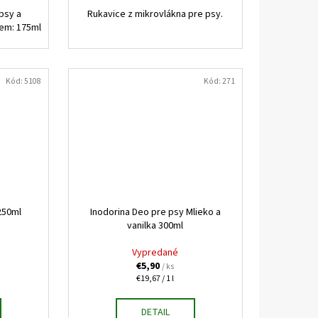
psy a
Rukavice z mikrovlákna pre psy.
jem: 175ml
Kód:
5108
Kód:
271
250ml
Inodorina Deo pre psy Mlieko a
vanilka 300ml
Vypredané
€5,90
/ ks
Jednotková
€19,67 / 1 l
cena:
DETAIL