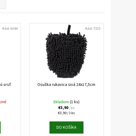
KAPSIČKY FANTASTIC VÝBER
Kód:
6144
Kód:
7323
ú srsť
Osuška rukavica sivá 24x17,5cm
pné
Skladom
(1 ks)
€3,90
/ ks
Jednotková
€3,90 / 1 ks
cena:
DO KOŠÍKA