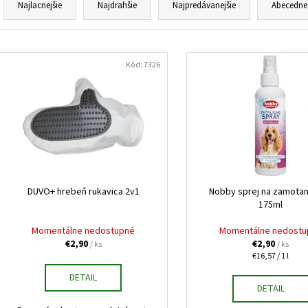
HUMAC NATUR AFM PRÁŠOK 2,5 KG
FELIX CAT ADULT 
a
Najlacnejšie
Najdrahšie
Najpredávanejšie
Abecedne
V ŽELÉ 44X85G
€39,95
d
€16,90
e
V
n
ý
Kód:
7326
i
p
e
i
p
s
r
p
o
r
d
o
u
d
DUVO+ hrebeň rukavica 2v1
Nobby sprej na zamotan
k
175ml
u
t
k
Momentálne nedostupné
Momentálne nedostu
o
t
€2,90
€2,90
/ ks
/ ks
v
Jednotková
€16,57 / 1 l
o
cena:
DETAIL
v
DETAIL