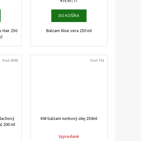
Jednotková
€39,60 / 1 l
cena:
DO KOŠÍKA
 Hair 250
Balzam Aloe vera 250 ml
ky)
Kód:
9960
Kód:
741
lachový
KW balzam norkový olej 250ml
) 200 ml
Vypredané