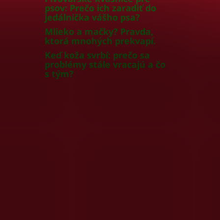
psov: Prečo ich zaradiť do
jedálnička vášho psa?
Mlieko a mačky? Pravda,
ktorá mnohých prekvapí.
Keď koža svrbí: prečo sa
problémy stále vracajú a čo
s tým?