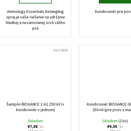
Animology Essentials Detangling
Kondicionér pre ps
sprej je vaše riešenie na udržanie
hladkej a nezamotanej srsti vášho
psa
Kód:
9959
Šampón BIOGANCE 2 in1 250 ml (+
Kondicionér BIOGANCE Gli
kondicionér v jednom)
250 ml (pre psov a ma
Skladom
Skladom
(2 ks)
€7,58
€9,50
/ ks
/ ks