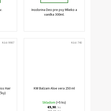
ov.
Inodorina Deo pre psy Mlieko a
vanilka 300ml.
Kód:
9987
Kód:
740
ss Hair
KW Balzam Aloe vera 250 ml
čky)
Skladom
(>5 ks)
€9,90
/ ks