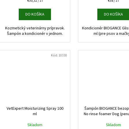
Jednotková
Jednotková
€30,32 / 1 l
€38 / 1 l
cena:
cena:
DO KOŠÍKA
DO KOŠÍKA
Kozmetický veterinárny prípravok.
Kondicionér BIOGANCE Gliss
Šampón a kondicionér v jednom.
ml (pre psov a mač
Kód:
10330
VetExpert Moisturizing Spray 100
Šampón BIOGANCE bezop
ml
No rinse foamer Dog (pena
Skladom
Skladom