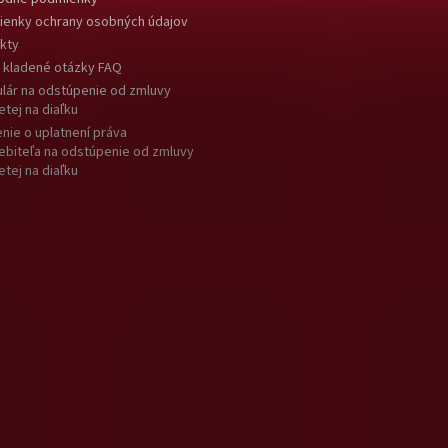
enky ochrany osobných údajov
kty
 kladené otázky FAQ
lár na odstúpenie od zmluvy
etej na diaľku
nie o uplatnení práva
ebiteľa na odstúpenie od zmluvy
etej na diaľku