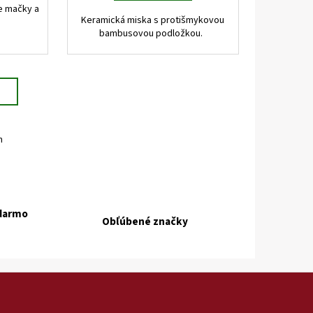
e mačky a
Keramická miska s protišmykovou
bambusovou podložkou.
m
adarmo
Obľúbené značky