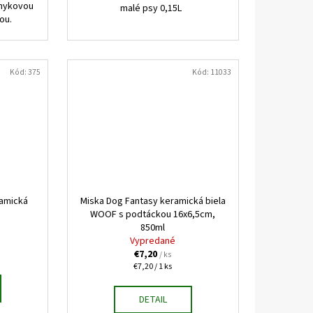
šmykovou
malé psy 0,15L
kou.
Kód:
375
Kód:
11033
ramická
Miska Dog Fantasy keramická biela
WOOF s podtáckou 16x6,5cm,
850ml
Vypredané
€7,20
/ ks
Jednotková
€7,20 / 1 ks
cena:
DETAIL