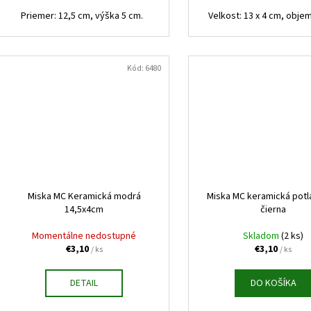
Priemer: 12,5 cm, výška 5 cm.
Velkost: 13 x 4 cm, objem 
Kód:
6480
Miska MC Keramická modrá
Miska MC keramická potl
14,5x4cm
čierna
Momentálne nedostupné
Skladom
(2 ks)
€3,10
€3,10
/ ks
/ ks
DETAIL
DO KOŠÍKA