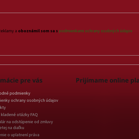
k
y
v
ý
p
Reklamy a
oboznámil som sa s
podmienkami ochrany osobných údajov
i
s
u
rmácie pre vás
Prijímame online pl
odné podmienky
enky ochrany osobných údajov
kty
 kladené otázky FAQ
lár na odstúpenie od zmluvy
etej na diaľku
nie o uplatnení práva