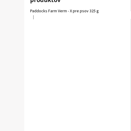
Paddocks Farm Verm - X pre psov 325 g
|
Hodnotenie produktu je 5 z 5 hviezdičiek.