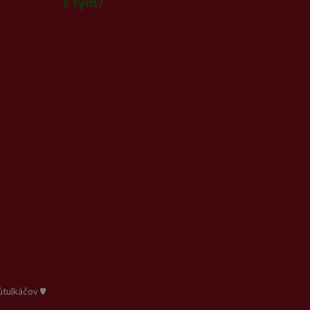
s tým?
útulkáčov ♥