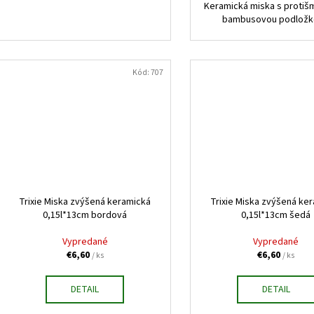
Keramická miska s proti
bambusovou podlož
Kód:
707
Trixie Miska zvýšená keramická
Trixie Miska zvýšená ke
0,15l*13cm bordová
0,15l*13cm šedá
Vypredané
Vypredané
€6,60
€6,60
/ ks
/ ks
DETAIL
DETAIL