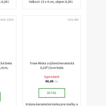
0,26 l.
Velkost: 13 x 4 cm, objem 0,26 l.
Kód:
11032
Kód:
466
ká biela
Trixie Miska zvýšená keramická
5,5cm,
0,15l*13cm biela
Vypredané
€6,60
/ ks
DETAIL
Krásna keramická miska pre mačky a