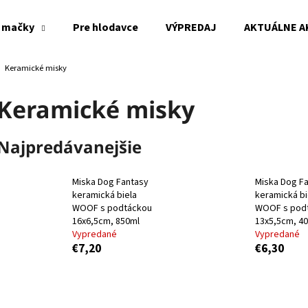
 mačky
Pre hlodavce
VÝPREDAJ
AKTUÁLNE A
Keramické misky
Čo potrebujete nájsť?
Keramické misky
HĽADAŤ
Najpredávanejšie
Miska Dog Fantasy
Miska Dog F
Odporúčame
keramická biela
keramická bi
WOOF s podtáckou
WOOF s pod
16x6,5cm, 850ml
13x5,5cm, 4
Vypredané
Vypredané
€7,20
€6,30