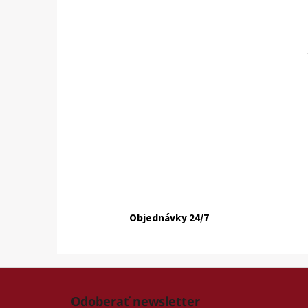
Objednávky 24/7
Z
á
Odoberať newsletter