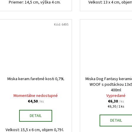
Priemer: 14,5 cm, výška 4 cm.
Velkost: 13 x 4 cm, objem 
Kód:
6495
Miska keram.farebné kosti 0,79L
Miska Dog Fantasy keramic
WOOF s podtáckou 13x
400ml
Momentálne nedostupné
Vypredané
€4,50
€6,30
/ ks
/ ks
Jednotková
€6,30 / 1 ks
cena:
DETAIL
DETAIL
Velkost: 15,5 x 6 cm, objem 0,79 l.