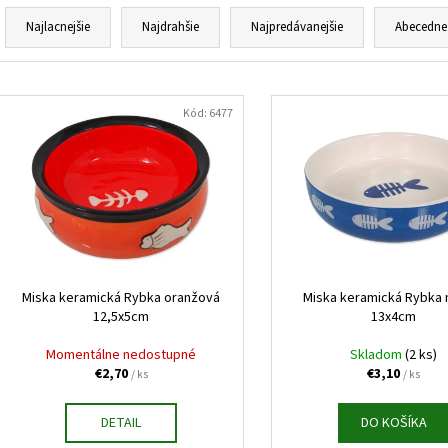
R
HUMAC NATUR AFM PRÁŠOK 2,5 KG
FELIX CAT ADULT 
V ŽELÉ 44X85G
a
Najlacnejšie
Najdrahšie
Najpredávanejšie
Abecedne
€39,95
€16,90
d
e
V
n
ý
Kód:
6477
i
p
e
i
p
s
r
p
o
r
d
o
u
d
Miska keramická Rybka oranžová
Miska keramická Rybka
k
12,5x5cm
13x4cm
u
t
k
Momentálne nedostupné
Skladom
(2 ks)
o
t
€2,70
€3,10
/ ks
/ ks
v
o
DETAIL
DO KOŠÍKA
v