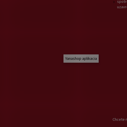
spotr
uzavr
Yanashop aplikacia
Chcete n