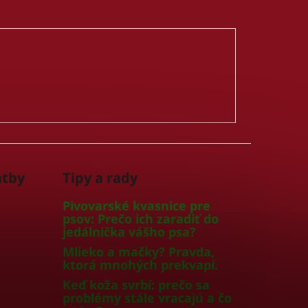
atby
Tipy a rady
Pivovarské kvasnice pre
psov: Prečo ich zaradiť do
jedálnička vášho psa?
Mlieko a mačky? Pravda,
ktorá mnohých prekvapí.
Keď koža svrbí: prečo sa
problémy stále vracajú a čo