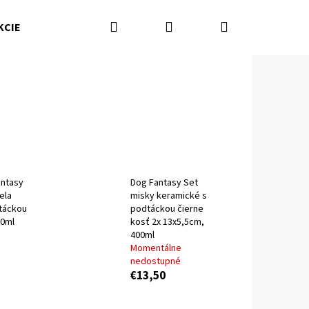
Hľadať
Prihlásenie
Nákupný
KCIE
Kamenná predajňa
Kontakty
Značky
košík
antasy
Dog Fantasy Set
ela
misky keramické s
táckou
podtáckou čierne
00ml
kosť 2x 13x5,5cm,
400ml
Momentálne
nedostupné
Nasledujúce
€13,50