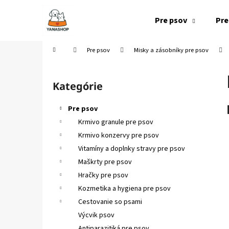
K
Prejsť
na
o
Pre psov
Pre
obsah
Späť
Späť
š
do
do
í
Domov
Pre psov
Misky a zásobníky pre psov
k
obchodu
obchodu
B
o
Kategórie
Preskočiť
č
kategórie
n
Pre psov
ý
Krmivo granule pre psov
p
Krmivo konzervy pre psov
a
Vitamíny a doplnky stravy pre psov
n
Maškrty pre psov
e
Hračky pre psov
l
Kozmetika a hygiena pre psov
Cestovanie so psami
Výcvik psov
Antiparazitiká pre psov