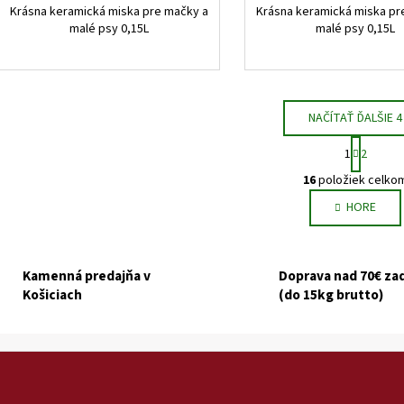
Krásna keramická miska pre mačky a
Krásna keramická miska pr
malé psy 0,15L
malé psy 0,15L
NAČÍTAŤ ĎALŠIE 4
S
1
2
t
O
r
16
položiek celko
v
á
HORE
l
n
k
á
o
d
v
a
Kamenná predajňa v
Doprava nad 70€ z
a
c
Košiciach
(do 15kg brutto)
n
i
i
e
e
p
r
v