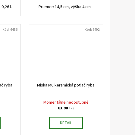
0,26 l.
Priemer: 14,5 cm, výška 4 cm.
Kód:
6486
Kód:
6492
ač ryba
Miska MC keramická potlač ryba
Momentálne nedostupné
€3,90
/ ks
DETAIL