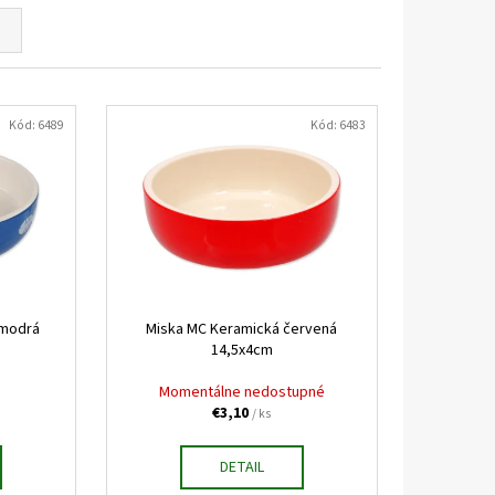
KAPSIČKY FANTASTIC VÝBER
Kód:
6489
Kód:
6483
 modrá
Miska MC Keramická červená
14,5x4cm
Momentálne nedostupné
€3,10
/ ks
DETAIL