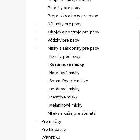
VETAPRO URINOCAT 30 CPS.
Pelechy pre psov
€12,35
Prepravky a boxy pre psov
Náhubky pre psov
Obojky a postroje pre psov
Vôdzky pre psov
Misky a zásobníky pre psov
Lízacie podložky
Keramické misky
Nerezové misky
Spomaľovacie misky
Betónové misky
Plastové misky
Melaninové misky
Mlieka a kaše pre šteňatá
Pre mačky
Pre hlodavce
VÝPREDAJ