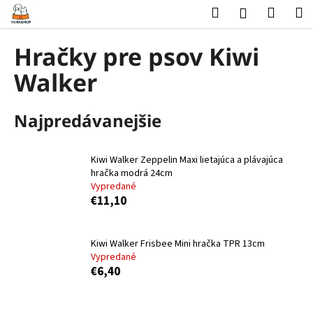
K
Prejsť
Hľadať
Nákup
M
Prihlásenie
na
o
obsah
Späť
Späť
košík
š
Hračky pre psov Kiwi
í
Č
Walker
k
o
p
Najpredávanejšie
o
t
Kiwi Walker Zeppelin Maxi lietajúca a plávajúca
r
hračka modrá 24cm
e
Vypredané
b
€11,10
u
j
Kiwi Walker Frisbee Mini hračka TPR 13cm
e
Vypredané
€6,40
t
e
n