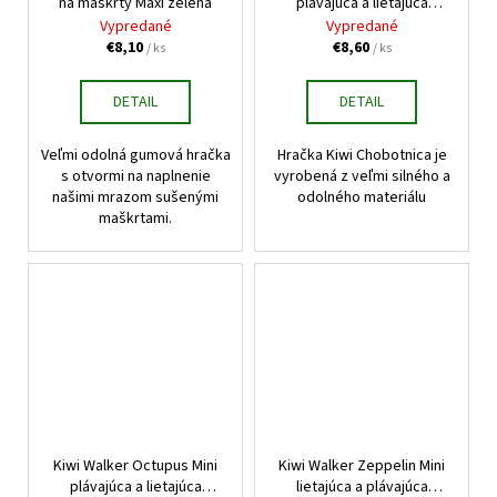
na maškrty Maxi zelená
plávajúca a lietajúca
hračka modrá 12cm
Vypredané
Vypredané
€8,10
€8,60
/ ks
/ ks
DETAIL
DETAIL
Veľmi odolná gumová hračka
Hračka Kiwi Chobotnica je
s otvormi na naplnenie
vyrobená z veľmi silného a
našimi mrazom sušenými
odolného materiálu
maškrtami.
Kiwi Walker Octupus Mini
Kiwi Walker Zeppelin Mini
plávajúca a lietajúca
lietajúca a plávajúca