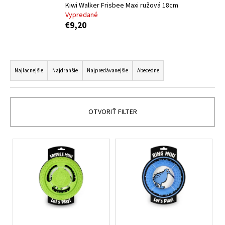
Kiwi Walker Frisbee Maxi ružová 18cm
á
Vypredané
j
€9,20
s
ť
R
?
a
Najlacnejšie
Najdrahšie
Najpredávanejšie
Abecedne
d
e
n
OTVORIŤ FILTER
HĽADAŤ
i
e
V
p
ý
O
r
p
d
o
i
p
d
s
o
u
r
p
k
ú
r