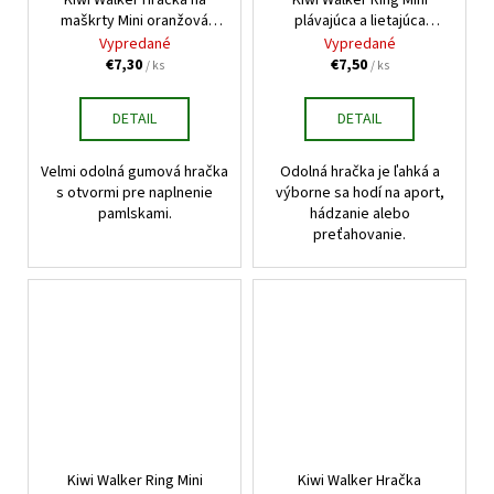
Kiwi Walker Hračka na
Kiwi Walker Ring Mini
maškrty Mini oranžová
plávajúca a lietajúca
6,5cm
hračka TPR oranžová
Vypredané
Vypredané
13cm
€7,30
€7,50
/ ks
/ ks
DETAIL
DETAIL
Velmi odolná gumová hračka
Odolná hračka je ľahká a
s otvormi pre naplnenie
výborne sa hodí na aport,
pamlskami.
hádzanie alebo
preťahovanie.
Kiwi Walker Ring Mini
Kiwi Walker Hračka