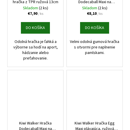
hračka z TPR ružová 13cm
Dodecaball Maxi na
pamlsky modrá 8x7x8cm
Skladom
(2 ks)
Skladom
(2 ks)
€7,90
€8,10
/ ks
/ ks
DO KOŠÍKA
DO KOŠÍKA
Odolná hračka je ľahká a
Velmi odolná gumová hračka
výborne sa hodí na aport,
s otvormi pre naplnenie
hádzanie alebo
pamlskami.
preťahovanie.
Kiwi Walker Hračka
Kiwi Walker Hračka Egg
Dodecaball Maxi na
Maxi plávajúca, ružová