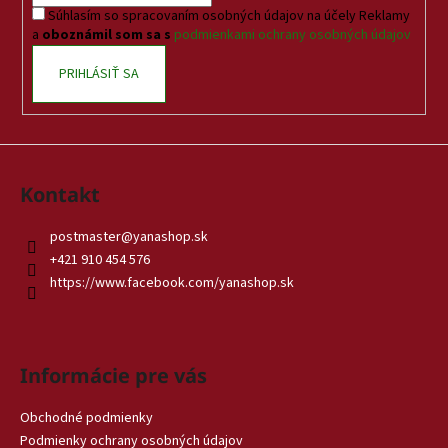
Súhlasím so spracovaním osobných údajov na účely Reklamy
e
a
oboznámil som sa s
podmienkami ochrany osobných údajov
PRIHLÁSIŤ SA
Kontakt
postmaster
@
yanashop.sk
+421 910 454 576
https://www.facebook.com/yanashop.sk
Informácie pre vás
Obchodné podmienky
Podmienky ochrany osobných údajov