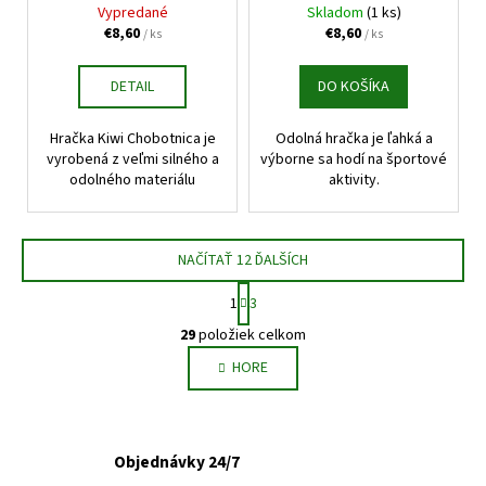
hračka ružová 12cm
hračka zelená 18cm
Vypredané
Skladom
(1 ks)
€8,60
€8,60
/ ks
/ ks
DETAIL
DO KOŠÍKA
Hračka Kiwi Chobotnica je
Odolná hračka je ľahká a
vyrobená z veľmi silného a
výborne sa hodí na športové
odolného materiálu
aktivity.
NAČÍTAŤ 12 ĎALŠÍCH
S
1
3
t
O
r
29
položiek celkom
v
á
HORE
l
n
k
á
o
d
v
a
a
Objednávky 24/7
c
n