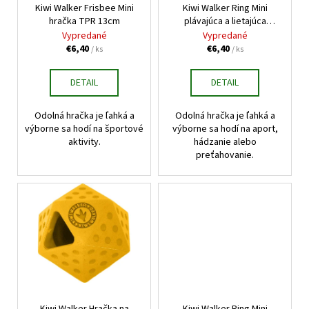
č
t
o
Kiwi Walker Frisbee Mini
Kiwi Walker Ring Mini
a
o
hračka TPR 13cm
plávajúca a lietajúca
d
m
hračka modrá 13cm
Vypredané
Vypredané
v
u
e
€6,40
€6,40
/ ks
/ ks
k
t
DETAIL
DETAIL
HUMAC
o
NATUR
AFM
v
Odolná hračka je ľahká a
Odolná hračka je ľahká a
PRÁŠOK
výborne sa hodí na športové
výborne sa hodí na aport,
2,5
aktivity.
hádzanie alebo
KG
preťahovanie.
€39,95