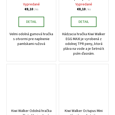
pamlsky ružová
8,5cm
Vypredané
Vypredané
€8,10
€8,10
/ ks
/ ks
DETAIL
DETAIL
Velmi odolná gumová hračka
Hádzacia hračka Kiwi Walker
s otvormi pre naplnenie
EGG MAXI je vyrobená z
pamlskami ružová
odolnej TPR peny, ktorá
pláva na vode a je šetrná k
psím ďasnám.
Kiwi Walker Odolná hračka
Kiwi Walker Octupus Mini