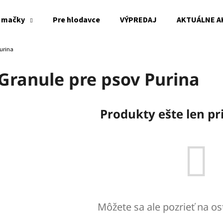
 mačky
Pre hlodavce
VÝPREDAJ
AKTUÁLNE A
urina
Čo potrebujete nájsť?
Granule pre psov Purina
HĽADAŤ
Produkty ešte len p
Odporúčame
Môžete sa ale pozrieť na os