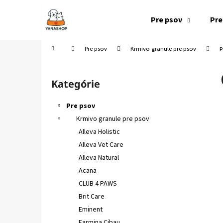
K
Prejsť
na
o
Pre psov
Pre
obsah
Späť
Späť
š
do
do
í
Domov
Pre psov
Krmivo granule pre psov
P
k
obchodu
obchodu
B
o
Kategórie
Preskočiť
č
kategórie
n
Pre psov
ý
Krmivo granule pre psov
p
Alleva Holistic
a
Alleva Vet Care
n
Alleva Natural
e
Acana
l
CLUB 4 PAWS
Brit Care
Eminent
Farmina Cibau