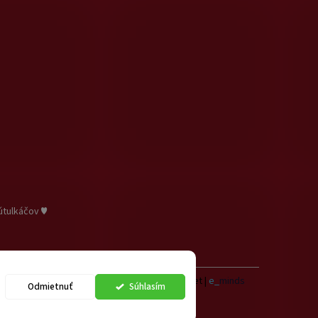
útulkáčov ♥
Vytvoril Shoptet
|
e_
minds
Odmietnuť
Súhlasím