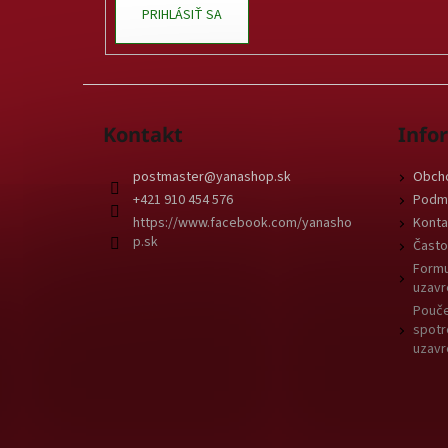
PRIHLÁSIŤ SA
Kontakt
Info
postmaster
@
yanashop.sk
Obch
+421 910 454 576
Podmi
https://www.facebook.com/yanasho
Konta
p.sk
Často
Formu
uzavr
Pouče
spotr
uzavr