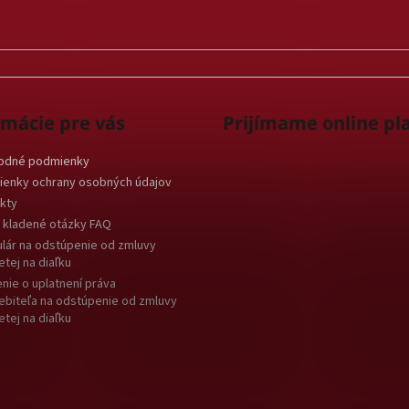
rmácie pre vás
Prijímame online pl
odné podmienky
enky ochrany osobných údajov
kty
 kladené otázky FAQ
lár na odstúpenie od zmluvy
etej na diaľku
nie o uplatnení práva
ebiteľa na odstúpenie od zmluvy
etej na diaľku