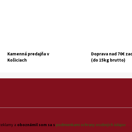
Kamenná predajňa v
Doprava nad 70€ z
Košiciach
(do 15kg brutto)
Reklamy a
oboznámil som sa s
podmienkami ochrany osobných údajov