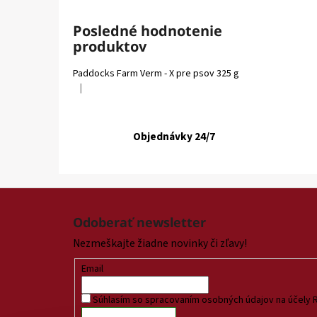
Posledné hodnotenie
produktov
Paddocks Farm Verm - X pre psov 325 g
|
Hodnotenie produktu je 5 z 5 hviezdičiek.
Objednávky 24/7
Z
á
Odoberať newsletter
p
Nezmeškajte žiadne novinky či zľavy!
ä
t
Email
i
Súhlasím so spracovaním osobných údajov na účely 
e