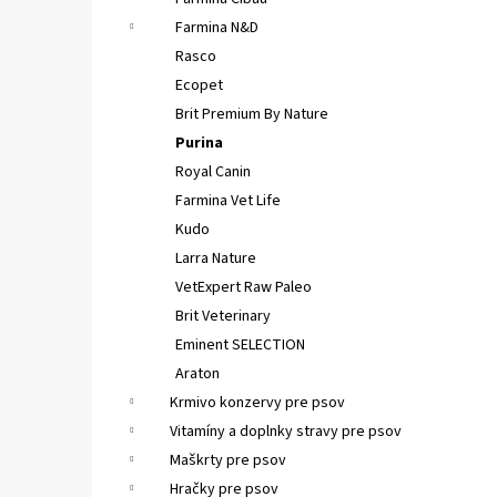
FELIX CAT ADULT KAPSIČKY FANTASTIC VÝBER
V ŽELÉ 44X85G
Farmina N&D
€16,90
Rasco
Ecopet
Brit Premium By Nature
Purina
Royal Canin
Farmina Vet Life
Kudo
Larra Nature
VetExpert Raw Paleo
Brit Veterinary
Eminent SELECTION
Araton
Krmivo konzervy pre psov
Vitamíny a doplnky stravy pre psov
Maškrty pre psov
Hračky pre psov