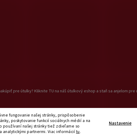
akúpiť pre útulky? Kliknite TU na náš útulkový eshop a staň sa anjelom pre 
vne fungovanie našej stránky, prispôsobenie
ánky, poskytovanie funkcií sociálnych médií a na
praviť nastavenie cookies
Nastavenie
o používaní našej stránky tiež zdieľame so
a analytickými partnermi
. Viac informácií
tu
.