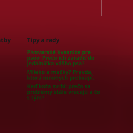
atby
Tipy a rady
Pivovarské kvasnice pre
psov: Prečo ich zaradiť do
jedálnička vášho psa?
Mlieko a mačky? Pravda,
ktorá mnohých prekvapí.
Keď koža svrbí: prečo sa
problémy stále vracajú a čo
s tým?