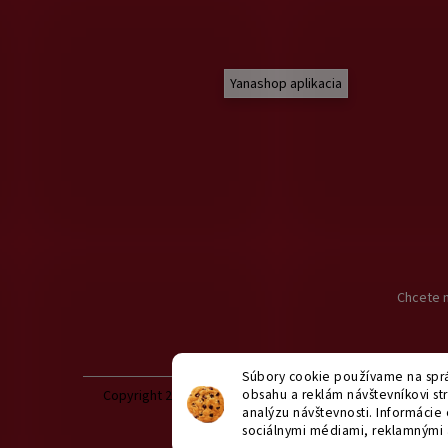
Yanashop aplikacia
Chcete n
Súbory cookie používame na sprá
obsahu a reklám návštevníkovi str
Copyright 2026
yanashop.sk
. Všetky práva vyhradené.
U
analýzu návštevnosti. Informácie 
sociálnymi médiami, reklamnými 