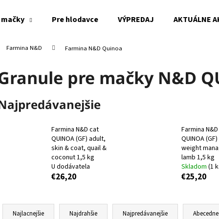
 mačky
Pre hlodavce
VÝPREDAJ
AKTUÁLNE A
Farmina N&D
Farmina N&D Quinoa
Čo potrebujete nájsť?
Granule pre mačky N&D 
HĽADAŤ
Najpredávanejšie
Farmina N&D cat
Farmina N&D
Odporúčame
QUINOA (GF) adult,
QUINOA (GF) 
skin & coat, quail &
weight mana
coconut 1,5 kg
lamb 1,5 kg
U dodávatela
Skladom
(1 k
€26,20
€25,20
R
a
Najlacnejšie
Najdrahšie
Najpredávanejšie
Abecedne