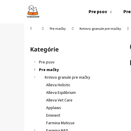
K
Prejsť
na
o
Pre psov
Pre
obsah
Späť
Späť
š
do
do
í
Domov
Pre mačky
Krmivo granule pre mačky
k
obchodu
obchodu
B
o
Kategórie
Preskočiť
č
kategórie
n
Pre psov
ý
Pre mačky
p
Krmivo granule pre mačky
a
Alleva Holistic
n
Alleva Equlibrium
e
Alleva Vet Care
l
Applaws
Eminent
Farmina Matisse
Farmina N&D