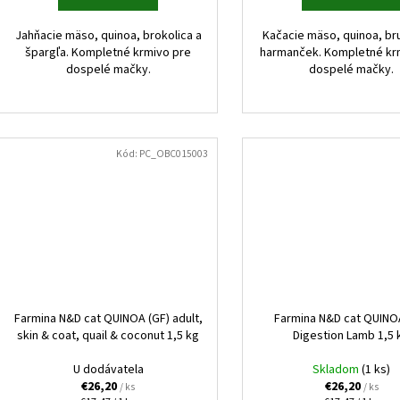
Jahňacie mäso, quinoa, brokolica a
Kačacie mäso, quinoa, br
špargľa. Kompletné krmivo pre
harmanček. Kompletné kr
dospelé mačky.
dospelé mačky.
Kód:
PC_OBC015003
Farmina N&D cat QUINOA (GF) adult,
Farmina N&D cat QUINO
skin & coat, quail & coconut 1,5 kg
Digestion Lamb 1,5 
U dodávatela
Skladom
(1 ks)
€26,20
€26,20
/ ks
/ ks