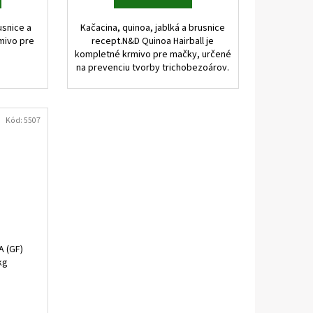
usnice a
Kačacina, quinoa, jablká a brusnice
mivo pre
recept.N&D Quinoa Hairball je
kompletné krmivo pre mačky, určené
na prevenciu tvorby trichobezoárov.
Kód:
5507
A (GF)
kg