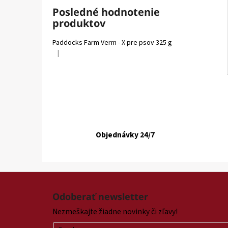
Posledné hodnotenie
produktov
Paddocks Farm Verm - X pre psov 325 g
|
Hodnotenie produktu je 5 z 5 hviezdičiek.
Objednávky 24/7
Z
á
Odoberať newsletter
p
Nezmeškajte žiadne novinky či zľavy!
ä