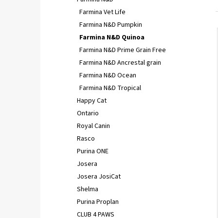
FELIX CAT ADULT KAPSIČKY FANTASTIC VÝBER
V ŽELÉ 44X85G
Farmina Vet Life
€16,90
Farmina N&D Pumpkin
Farmina N&D Quinoa
Farmina N&D Prime Grain Free
Farmina N&D Ancrestal grain
Farmina N&D Ocean
Farmina N&D Tropical
Happy Cat
Ontario
Royal Canin
Rasco
Purina ONE
Josera
Josera JosiCat
Shelma
Purina Proplan
CLUB 4 PAWS