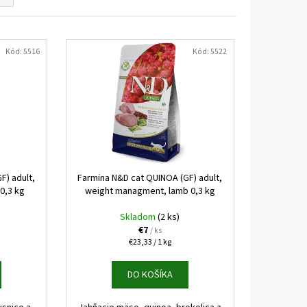
 KONZERVA JAHŇA A
Kód:
5516
Kód:
5522
F) adult,
Farmina N&D cat QUINOA (GF) adult,
0,3 kg
weight managment, lamb 0,3 kg
Skladom
(2 ks)
€7
/ ks
Jednotková
€23,33 / 1 kg
cena:
DO KOŠÍKA