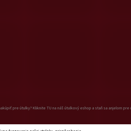
akúpiť pre útulky? Kliknite TU na náš útulkový eshop a staň sa anjelom pre 