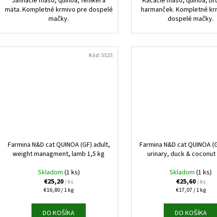
Jahňacie mäso, quinoa, fenikel a
Kačacie mäso, quinoa, br
mäta. Kompletné krmivo pre dospelé
harmanček. Kompletné kr
mačky.
dospelé mačky.
Kód:
5525
Farmina N&D cat QUINOA (GF) adult,
Farmina N&D cat QUINOA (G
weight managment, lamb 1,5 kg
urinary, duck & coconut 
Skladom
(1 ks)
Skladom
(1 ks)
€25,20
€25,60
/ ks
/ ks
Jednotková
Jednotková
€16,80 / 1 kg
€17,07 / 1 kg
cena:
cena:
DO KOŠÍKA
DO KOŠÍKA