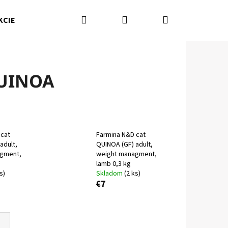
Hľadať
Prihlásenie
Nákupný
KCIE
Kamenná predajňa
Kontakty
Značky
košík
QUINOA
 cat
Farmina N&D cat
adult,
QUINOA (GF) adult,
gment,
weight managment,
lamb 0,3 kg
s)
Skladom
(2 ks)
€7
Nasledujúce