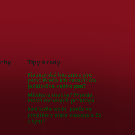
atby
Tipy a rady
Pivovarské kvasnice pre
psov: Prečo ich zaradiť do
jedálnička vášho psa?
Mlieko a mačky? Pravda,
ktorá mnohých prekvapí.
Keď koža svrbí: prečo sa
problémy stále vracajú a čo
s tým?