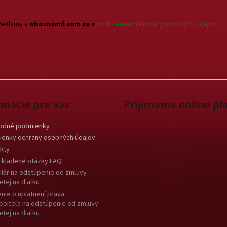
k
y
Reklamy a
oboznámil som sa s
podmienkami ochrany osobných údajov
v
ý
p
i
s
u
rmácie pre vás
Prijímame online pl
odné podmienky
enky ochrany osobných údajov
kty
 kladené otázky FAQ
lár na odstúpenie od zmluvy
etej na diaľku
nie o uplatnení práva
ebiteľa na odstúpenie od zmluvy
etej na diaľku