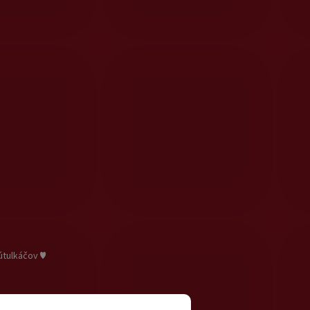
útulkáčov ♥