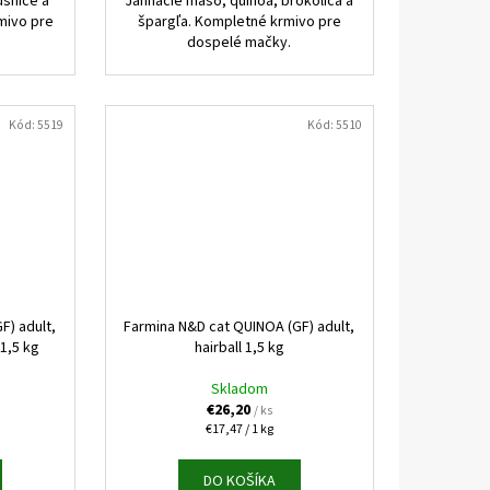
usnice a
Jahňacie mäso, quinoa, brokolica a
mivo pre
špargľa. Kompletné krmivo pre
dospelé mačky.
Kód:
5519
Kód:
5510
F) adult,
Farmina N&D cat QUINOA (GF) adult,
1,5 kg
hairball 1,5 kg
Skladom
€26,20
/ ks
Jednotková
€17,47 / 1 kg
cena:
DO KOŠÍKA