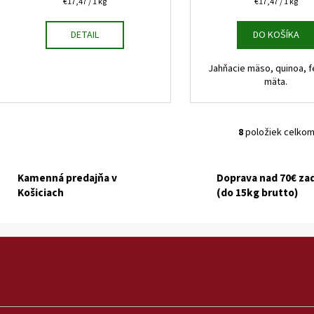
Jednotková
Jednotková
€17,47 / 1 kg
€17,47 / 1 kg
cena:
cena:
DETAIL
DO KOŠÍKA
Jahňacie mäso, quinoa, f
mäta.
8
položiek celko
O
v
l
Kamenná predajňa v
Doprava nad 70€ z
á
Košiciach
(do 15kg brutto)
d
a
c
i
e
p
r
v