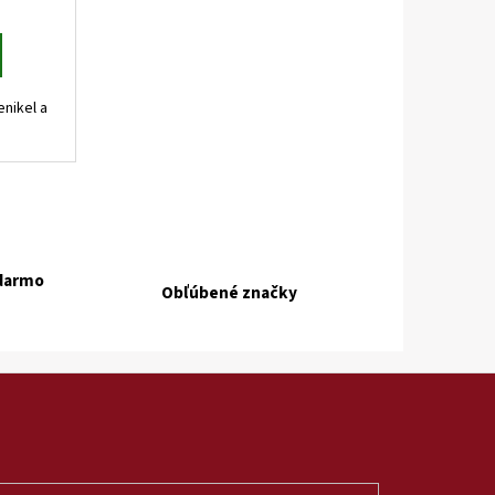
enikel a
m
adarmo
Obľúbené značky