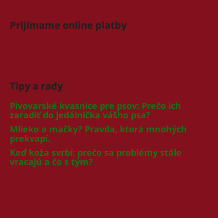
č
a
m
Prijímame online platby
e
NUEVO
DOG
ADULT
Tipy a rady
KONZERVA
JAHŇA
A
Pivovarské kvasnice pre psov: Prečo ich
ZEMIAKY
zaradiť do jedálnička vášho psa?
800G
Mlieko a mačky? Pravda, ktorá mnohých
€3,70
prekvapí.
Keď koža svrbí: prečo sa problémy stále
vracajú a čo s tým?