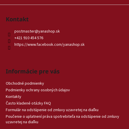
á
j
Kontakt
s
ť
postmaster
@
yanashop.sk
?
+421 910 454 576
https://www.facebook.com/yanashop.sk
HĽADAŤ
Informácie pre vás
Obchodné podmienky
Podmienky ochrany osobných údajov
O
Kontakty
d
Často kladené otázky FAQ
p
o
Formulár na odstúpenie od zmluvy uzavretej na diaľku
r
Poučenie o uplatnení práva spotrebiteľa na odstúpenie od zmluvy
uzavretej na diaľku
ú