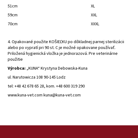
51cm
XL
59cm
XXL
70cm
XXXL
4. Opakované použite KOŠIEĽKU po dôkladnej parnej sterilizácii
alebo po vypratí pri 90 st. C je možné opakovane používať.
Priložená hygienická vložka je jednorazová. Pre veterinárne
použitie
Výrobca:
„KUNA“ Krystyna Debowska-Kuna
ul. Narutowicza 108 90-145 Lodz
tel: +48 42 678 65 28, kom. +48 600 319 290
www.kuna-vet.com kuna@kuna-vet.com
Z
á