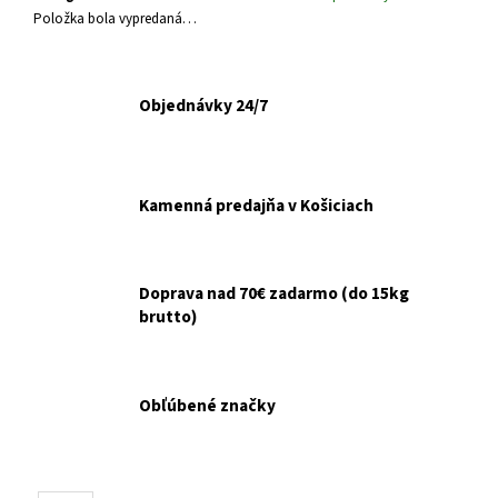
č
Položka bola vypredaná…
a
m
e
Objednávky 24/7
ŠKRABADLO
RELAX
5
KARTÓN
Kamenná predajňa v Košiciach
43X22X6CM
€5,90
Doprava nad 70€ zadarmo (do 15kg
brutto)
Obľúbené značky