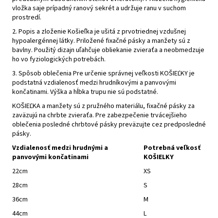
vložka saje prípadný ranový sekrét a udržuje ranu v suchom
prostredí.
2. Popis a zloženie Košieľka je ušitá z prvotriednej vzdušnej
hypoalergénnej látky. Priložené fixačné pásky a manžety sú z
bavlny. Použitý dizajn uľahčuje obliekanie zvieraťa a neobmedzuje
ho vo fyziologických potrebách.
3. Spôsob oblečenia Pre určenie správnej veľkosti KOŠIEĽKY je
podstatná vzdialenosť medzi hrudníkovými a panvovými
končatinami. Výška a hĺbka trupu nie sú podstatné.
KOŠIEĽKA a manžety sú z pružného materiálu, fixačné pásky za
zaväzujú na chrbte zvieraťa. Pre zabezpečenie trvácejšieho
oblečenia posledné chrbtové pásky preväzujte cez predposledné
pásky.
Vzdialenosť medzi hrudnými a
Potrebná veľkosť
panvovými končatinami
KOŠIELKY
22cm
XS
28cm
S
36cm
M
44cm
L