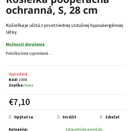
je
á
ochranná, S, 28 cm
0,0
z
j
5
s
hviezdičiek.
Košieľka je ušitá z prvotriednej vzdušnej hypoalergénnej
ť
látky.
?
Možnosti doručenia
Položka bola vypredaná…
HĽADAŤ
Vypredané
Kód:
1004
Značka:
Kuna
O
€7,10
d
p
Jednotková
o
cena:
Opýtať sa
Strážiť
Zdieľať
r
ú
Kategória
:
Zdravotnícke pomôcky