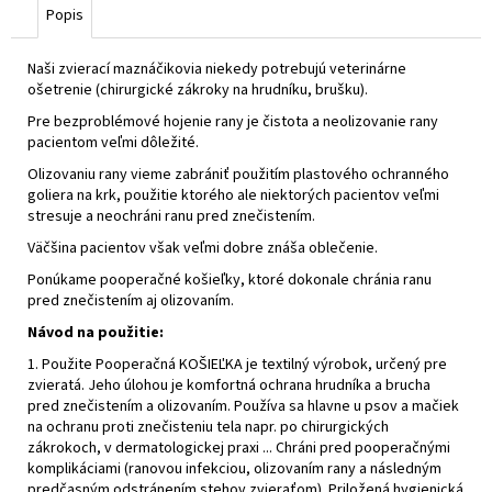
Popis
Naši zvierací maznáčikovia niekedy potrebujú veterinárne
ošetrenie (chirurgické zákroky na hrudníku, brušku).
Pre bezproblémové hojenie rany je čistota a neolizovanie rany
pacientom veľmi dôležité.
Olizovaniu rany vieme zabrániť použitím plastového ochranného
goliera na krk, použitie ktorého ale niektorých pacientov veľmi
stresuje a neochráni ranu pred znečistením.
Väčšina pacientov však veľmi dobre znáša oblečenie.
Ponúkame pooperačné košieľky, ktoré dokonale chránia ranu
pred znečistením aj olizovaním.
Návod na použitie:
1. Použite Pooperačná KOŠIEĽKA je textilný výrobok, určený pre
zvieratá. Jeho úlohou je komfortná ochrana hrudníka a brucha
pred znečistením a olizovaním. Používa sa hlavne u psov a mačiek
na ochranu proti znečisteniu tela napr. po chirurgických
zákrokoch, v dermatologickej praxi ... Chráni pred pooperačnými
komplikáciami (ranovou infekciou, olizovaním rany a následným
predčasným odstránením stehov zvieraťom). Priložená hygienická