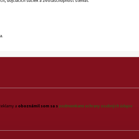
h, dojčiacich sučiek a životaschopnosť šteniat.
a.
Reklamy a
oboznámil som sa s
podmienkami ochrany osobných údajov