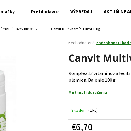
 mačky
Pre hlodavce
VÝPREDAJ
AKTUÁLNE A
nárne prípravky pre psov
Canvit Multivitamín 100tbl 100g
Čo potrebujete nájsť?
Priemerné
Neohodnotené
Podrobnosti hod
hodnotenie
produktu
Canvit Multi
HĽADAŤ
je
0,0
z
Komplex 13 vitamínov a leciti
5
Odporúčame
plemien. Balenie 100 g.
hviezdičiek.
Možnosti doručenia
Skladom
(2 ks)
€6,70