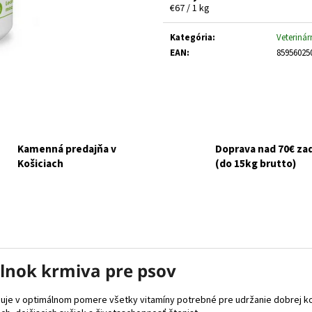
GOURMET GOLD KÚSKY V ŠŤAVE 8X85G
NUEVO DOG ADULT
Jednotková
€67 / 1 kg
ZEMIAKY 800G
cena:
€6,10
Pôvodne:
€6,50
€3,70
Kategória
:
Veterinár
EAN
:
85956025
Kamenná predajňa v
Doprava nad 70€ z
Košiciach
(do 15kg brutto)
plnok krmiva pre psov
ahuje v optimálnom pomere všetky vitamíny potrebné pre udržanie dobrej ko