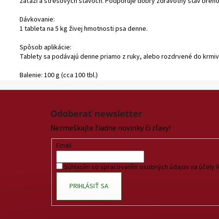
záťaži a stresových stavoch. Podporuje dobrý zdravotný stav brehoc
Dávkovanie:
1 tableta na 5 kg živej hmotnosti psa denne.
Spôsob aplikácie:
Tablety sa podávajú denne priamo z ruky, alebo rozdrvené do krmiv
Balenie: 100 g (cca 100 tbl.)
Z
á
Odoberať newsletter
p
Nezmeškajte žiadne novinky či zľavy!
ä
t
Email
i
Súhlasím so spracovaním osobných údajov na účely 
e
PRIHLÁSIŤ SA