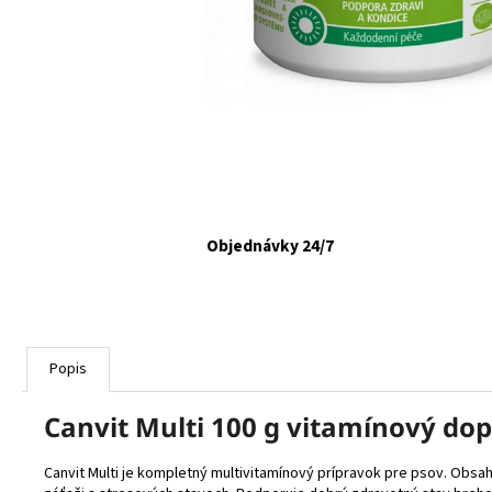
FELIX CAT ADULT KAPSIČKY FANTASTIC VÝBER
V ŽELÉ 44X85G
€16,90
Objednávky 24/7
Popis
Canvit Multi 100 g vitamínový do
Canvit Multi je kompletný multivitamínový prípravok pre psov. Obs