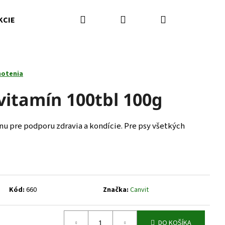
Hľadať
Prihlásenie
Nákupný
KCIE
Kamenná predajňa
Kontakty
Značky
košík
notenia
vitamín 100tbl 100g
nu pre podporu zdravia a kondície. Pre psy všetkých
Kód:
660
Značka:
Canvit
Nasledujúce
DO KOŠÍKA