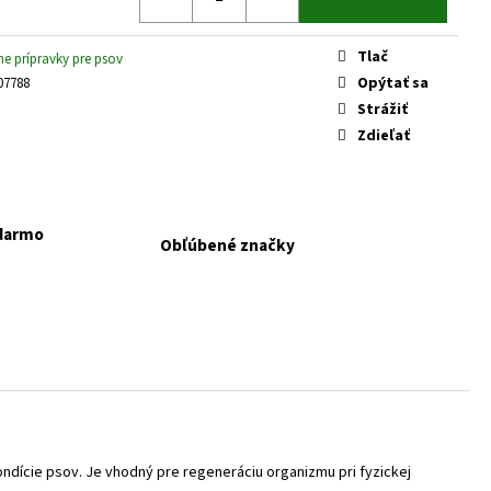
 KONZERVA JAHŇA A
Tlač
ne prípravky pre psov
Opýtať sa
07788
Strážiť
Zdieľať
adarmo
Obľúbené značky
ndície psov. Je vhodný pre regeneráciu organizmu pri fyzickej