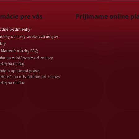
rmácie pre vás
Prijímame online pl
odné podmienky
enky ochrany osobných údajov
kty
 kladené otázky FAQ
lár na odstúpenie od zmluvy
etej na diaľku
nie o uplatnení práva
ebiteľa na odstúpenie od zmluvy
etej na diaľku