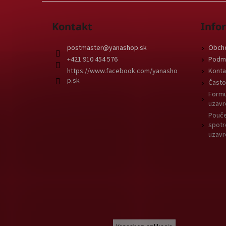
Kontakt
Info
postmaster
@
yanashop.sk
Obch
+421 910 454 576
Podmi
https://www.facebook.com/yanasho
Konta
p.sk
Často
Formu
uzavr
Pouče
spotr
uzavr