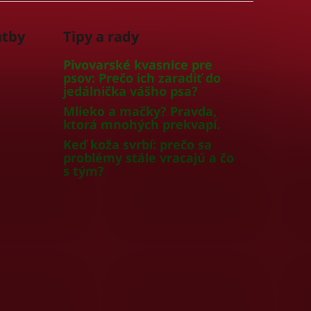
atby
Tipy a rady
Pivovarské kvasnice pre
psov: Prečo ich zaradiť do
jedálnička vášho psa?
Mlieko a mačky? Pravda,
ktorá mnohých prekvapí.
Keď koža svrbí: prečo sa
problémy stále vracajú a čo
s tým?