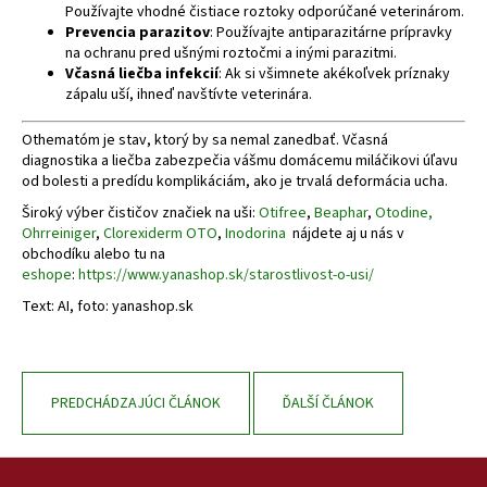
Používajte vhodné čistiace roztoky odporúčané veterinárom.
Prevencia parazitov
: Používajte antiparazitárne prípravky
na ochranu pred ušnými roztočmi a inými parazitmi.
Včasná liečba infekcií
: Ak si všimnete akékoľvek príznaky
zápalu uší, ihneď navštívte veterinára.
Othematóm je stav, ktorý by sa nemal zanedbať. Včasná
diagnostika a liečba zabezpečia vášmu domácemu miláčikovi úľavu
od bolesti a predídu komplikáciám, ako je trvalá deformácia ucha.
Široký výber čističov značiek na uši:
Otifree
,
Beaphar
,
Otodine,
Ohrreiniger
,
Clorexiderm OTO
,
Inodorina
nájdete aj u nás v
obchodíku alebo tu na
eshope
:
https://www.yanashop.sk/starostlivost-o-usi/
Text: AI, foto: yanashop.sk
PREDCHÁDZAJÚCI ČLÁNOK
ĎALŠÍ ČLÁNOK
Z