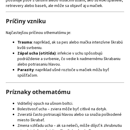
postihuje psov s dlhšími alebo visiacimi ušami, ako sú kokršpaniele,
á
retrievery alebo baseti, ale môže sa objaviť aj u mačiek.
j
Príčiny vzniku
s
ť
Najčastejšou príčinou othematómu je:
?
Trauma
: napríklad, ak sa pes alebo mačka intenzívne škrabú
kvôli svrbeniu.
Zápal ucha (otitída)
: infekcie v uchu spôsobujú
podráždenie a svrbenie, čo vedie k nadmernému škrabaniu
alebo potriasaniu hlavou.
HĽADAŤ
Parazity
: napríklad ušné roztoče u mačiek môžu byť
spúšťačom.
Príznaky othematómu
O
d
Viditeľný opuch na ušnom boltci.
p
Bolestivosť ucha – zviera môže byť citlivé na dotyk.
o
Zvieratá často potriasajú hlavou alebo sa snažia poškodené
r
miesto škrabať.
ú
Zmena vzhľadu ucha – ak sa nelieči, môže dôjsť k zhrubnutiu