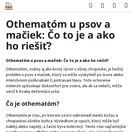
K
Prejsť
Hľadať
Nákup
M
Prihlásenie
na
o
obsah
Späť
Späť
košík
š
Othematóm u psov a
í
Č
mačiek: Čo to je a ako
k
o
ho riešiť?
p
o
Othematóm u psov a mačiek: Čo to je a ako ho riešiť?
t
r
Othematóm, známy aj ako krvný výron v ušnej chrupavke, je bežný
problém u psov a mačiek, ktorý sa môže vyskytnúť po úraze alebo
e
intenzívnom poškriabaní či potriasaní hlavy. Toto ochorenie
b
nielenže spôsobuje diskomfort pre zviera, ale ak sa nelieči, môže
viesť k trvalej deformácii ucha.
u
j
Čo je othematóm?
e
t
Othematóm je stav, pri ktorom sa krv nahromadí medzi kožou a
chrupavkou ušného boltca. Výsledkom je opuch, ktorý môže byť
e
mäkký alebo napätý, a často býva bolestivý. Tento stav najčastejšie
n