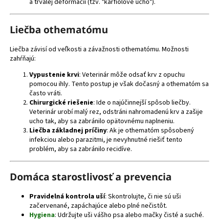
č
a trvalej deformácii (tzv. "karfiolové ucho").
a
m
Liečba othematómu
e
Liečba závisí od veľkosti a závažnosti othematómu. Možnosti
zahŕňajú:
NUEVO
DOG
Vypustenie krvi
: Veterinár môže odsať krv z opuchu
ADULT
pomocou ihly. Tento postup je však dočasný a othematóm sa
KONZERVA
často vráti.
JAHŇA
Chirurgické riešenie
: Ide o najúčinnejší spôsob liečby.
A
ZEMIAKY
Veterinár urobí malý rez, odstráni nahromadenú krv a zašije
800G
ucho tak, aby sa zabránilo opätovnému naplneniu.
Liečba základnej príčiny
: Ak je othematóm spôsobený
€3,70
infekciou alebo parazitmi, je nevyhnutné riešiť tento
problém, aby sa zabránilo recidíve.
Domáca starostlivosť a prevencia
Pravidelná kontrola uší
: Skontrolujte, či nie sú uši
začervenané, zapáchajúce alebo plné nečistôt.
Hygiena
: Udržujte uši vášho psa alebo mačky čisté a suché.