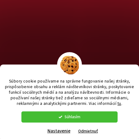
Chcete nakúpiť pre útulky? Kliknite TU na náš útulkový eshop a
staň sa anjelom pre útulkáčov ♥
Súbory cookie používame na správne fungovanie našej stránky,
prispôsobenie obsahu a reklám návštevníkovi stránky, poskytovanie
funkcií sociálnych médií a na analýzu návštevnosti. Informácie o
používaní našej stránky tiež zdieľame so sociálnymi médiami,
reklamnými a analytickými partnermi
. Viac informácií
tu
.
Vytvoril Shoptet
|
e_
minds
Súhlasím
Copyright 2026
yanashop.sk
. Všetky práva vyhradené.
Upraviť
nastavenie cookies
Nastavenie
Odmietnuť