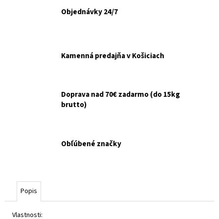
č
a
Objednávky 24/7
m
e
Kamenná predajňa v Košiciach
NUEVO
DOG
ADULT
KONZERVA
Doprava nad 70€ zadarmo (do 15kg
JAHŇA
A
brutto)
ZEMIAKY
800G
€3,70
Obľúbené značky
Popis
Vlastnosti: