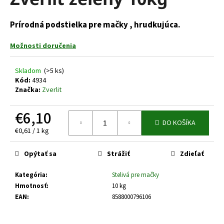
je
á
0,0
z
j
Prírodná podstielka pre mačky , hrudkujúca.
5
s
hviezdičiek.
Možnosti doručenia
ť
?
Skladom
(>5 ks)
Kód:
4934
Značka:
Zverlit
€6,10
HĽADAŤ
DO KOŠÍKA
Jednotková
€0,61 / 1 kg
cena:
Opýtať sa
Strážiť
Zdieľať
O
d
Kategória
:
Stelivá pre mačky
p
Hmotnosť
:
10 kg
o
EAN
:
8588000796106
r
ú