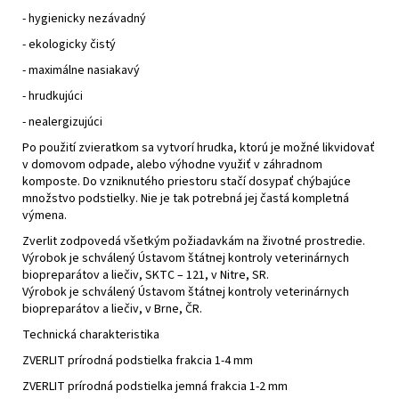
- hygienicky nezávadný
- ekologicky čistý
- maximálne nasiakavý
- hrudkujúci
- nealergizujúci
Po použití zvieratkom sa vytvorí hrudka, ktorú je možné likvidovať
v domovom odpade, alebo výhodne využiť v záhradnom
komposte. Do vzniknutého priestoru stačí dosypať chýbajúce
množstvo podstielky. Nie je tak potrebná jej častá kompletná
výmena.
Zverlit zodpovedá všetkým požiadavkám na životné prostredie.
Výrobok je schválený Ústavom štátnej kontroly veterinárnych
biopreparátov a liečiv, SKTC – 121, v Nitre, SR.
Výrobok je schválený Ústavom štátnej kontroly veterinárnych
biopreparátov a liečiv, v Brne, ČR.
Technická charakteristika
ZVERLIT prírodná podstielka frakcia 1-4 mm
ZVERLIT prírodná podstielka jemná frakcia 1-2 mm