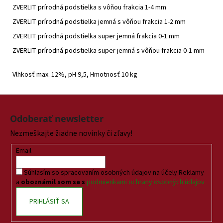
ZVERLIT prírodná podstielka s vôňou frakcia 1-4 mm
ZVERLIT prírodná podstielka jemná s vôňou frakcia 1-2 mm
ZVERLIT prírodná podstielka super jemná frakcia 0-1 mm
ZVERLIT prírodná podstielka super jemná s vôňou frakcia 0-1 mm
Vlhkosť max. 12%, pH 9,5, Hmotnosť 10 kg
Z
á
Odoberať newsletter
p
Nezmeškajte žiadne novinky či zľavy!
ä
t
Email
i
Súhlasím so spracovaním osobných údajov na účely Reklamy
e
a
oboznámil som sa s
podmienkami ochrany osobných údajov
PRIHLÁSIŤ SA