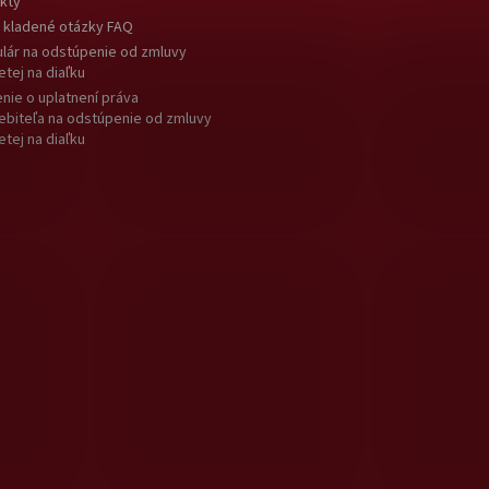
kty
 kladené otázky FAQ
lár na odstúpenie od zmluvy
etej na diaľku
nie o uplatnení práva
ebiteľa na odstúpenie od zmluvy
etej na diaľku