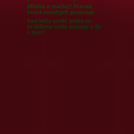
Mlieko a mačky? Pravda,
ktorá mnohých prekvapí.
Keď koža svrbí: prečo sa
problémy stále vracajú a čo
s tým?