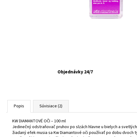
FELIX CAT ADULT KAPSIČKY FANTASTIC VÝBER
V ŽELÉ 44X85G
€16,90
Objednávky 24/7
Popis
Súvisiace (2)
KW DIAMANTOVÉ OČI – 100 ml
Jedinečný odstraňovač pruhov po slzách hlavne u bielych a svetlých 
žiadaný efek musia sa Kw Diamantové oči používať po dobu dvoch tý