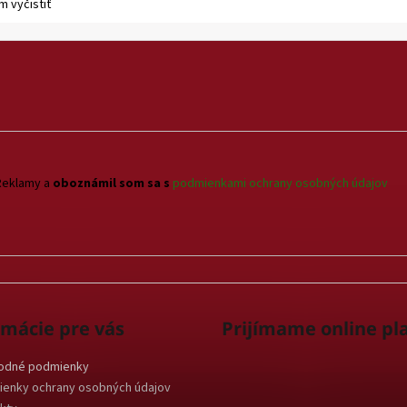
 vyčistiť
Reklamy a
oboznámil som sa s
podmienkami ochrany osobných údajov
rmácie pre vás
Prijímame online pl
odné podmienky
enky ochrany osobných údajov