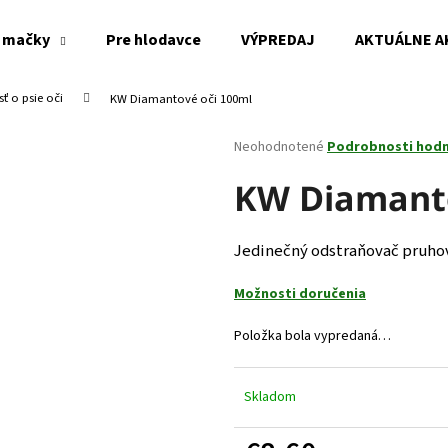
 mačky
Pre hlodavce
VÝPREDAJ
AKTUÁLNE A
sť o psie oči
KW Diamantové oči 100ml
Čo potrebujete nájsť?
Priemerné
Neohodnotené
Podrobnosti hod
hodnotenie
produktu
KW Diamanto
HĽADAŤ
je
0,0
z
Jedinečný odstraňovač pruhov
5
Odporúčame
hviezdičiek.
Možnosti doručenia
Položka bola vypredaná…
Skladom