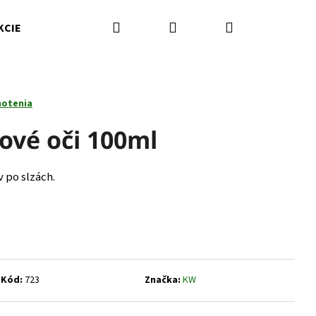
Hľadať
Prihlásenie
Nákupný
KCIE
Kamenná predajňa
Kontakty
Značky
košík
notenia
vé oči 100ml
 po slzách.
Nasledujúce
Kód:
723
Značka:
KW