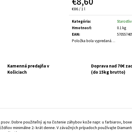
€8,60
GOURMET GOLD KÚSKY V ŠŤAVE 8X85G
NUEVO DOG ADULT
ZEMIAKY 800G
Jednotková
€6,10
€86 / 1 l
Pôvodne:
€6,50
€3,70
cena:
Kategória
:
Starostliv
Hmotnosť
:
0.1 kg
EAN
:
57055740
Položka bola vypredaná…
Kamenná predajňa v
Doprava nad 70€ z
Košiciach
(do 15kg brutto)
psov. Dobre použiteľný aj na čistenie záhybov kože napr. u farbiarov, box
ždňov minimálne 2- krát denne. V závažných prípadoch používajte Diamanto