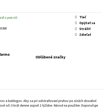
 KONZERVA JAHŇA A
Tlač
osť o psie oči
Opýtať sa
55368
Strážiť
Zdieľať
adarmo
Obľúbené značky
erov a buldogov. Aby sa pri odstraňovaní pruhov po slzách dosiahol
vé oči 3 krát denne aspoň 2 týždne. Návod na použitie: Doporučuje