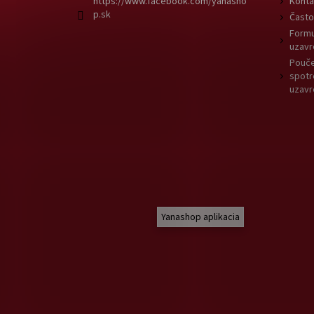
https://www.facebook.com/yanasho
Konta
p.sk
Často
Formu
uzavr
Pouče
spotr
uzavr
Yanashop aplikacia