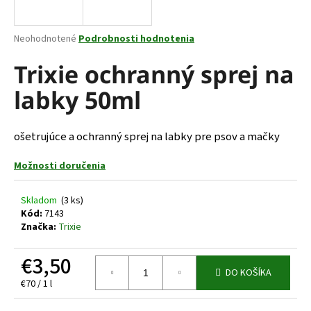
á
j
Priemerné
Neohodnotené
Podrobnosti hodnotenia
s
hodnotenie
produktu
Trixie ochranný sprej na
ť
je
?
labky 50ml
0,0
z
5
hviezdičiek.
ošetrujúce a ochranný sprej na labky pre psov a mačky
HĽADAŤ
Možnosti doručenia
Skladom
(3 ks)
Kód:
7143
O
Značka:
Trixie
d
p
€3,50
o
DO KOŠÍKA
r
Jednotková
€70 / 1 l
ú
cena: