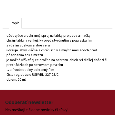
Popis
ošetrujúce a ochranný sprej na labky pre psov a mačky
chráni labky a vankúšiky pred stvrdnutím a popraskaním
s včelím voskom a aloe vera
udržuje labky vláčne a chráni ich v zimných mesiacoch pred
pôsobením soli a mrazu
je možné užívať aj celoročne na ochranu labiek pri dlhšej chôdzi či
prechádzkach po nerovnom povrchu
tvorí vodeodolný ochranný film
číslo registrácie ÚSKVBL: 227-23/C
objem: 50 ml
Z
á
Odoberať newsletter
p
Nezmeškajte žiadne novinky či zľavy!
ä