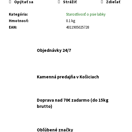
č
Opýtať sa
Strážiť
Zdieľať
a
m
Kategória
:
Starostlivosť o psie labky
e
Hmotnosť
:
0.1 kg
EAN
:
4011905025728
ARTIVIT
SIRUP
NA
Objednávky 24/7
KOSTI
A
KĹBY
200ML
€12,90
Kamenná predajňa v Košiciach
Pôvodne:
€14,90
Doprava nad 70€ zadarmo (do 15kg
brutto)
Obľúbené značky