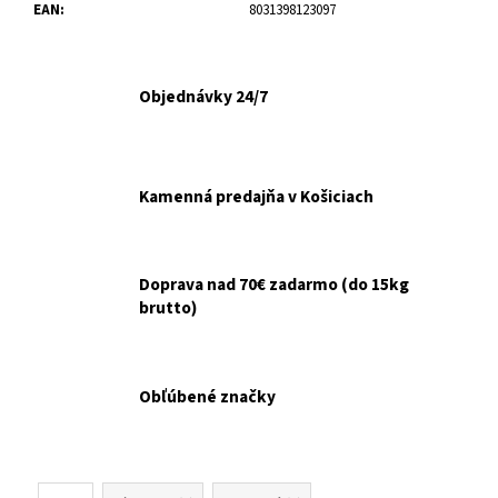
č
EAN
:
8031398123097
a
m
e
Objednávky 24/7
INODORINA
OBRÚSKY
NA
Kamenná predajňa v Košiciach
OČI
A
UŠI
HARMANČEK
15KS
Doprava nad 70€ zadarmo (do 15kg
€2,10
brutto)
Obľúbené značky