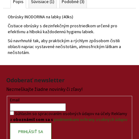
Popis
Súvisiace (1)
Podobné (3)
Obrúsky INODORINA na labky (40ks)
Čistiace obrúsky s dezinfekčným prostriedkom určené pro
efektívnu a hlbokú každodennú hygienu labiek.
Sú navrhnuté tak, aby praktickým a rýchlym zpôsobom čistili
oblasti najviac vystavené nečistotám, atmosfrickým látkam a
nečistotám.
Z
á
Odoberať newsletter
p
Nezmeškajte žiadne novinky či zľavy!
ä
t
Email
i
Súhlasím so spracovaním osobných údajov na účely Reklamy
e
a
oboznámil som sa s
podmienkami ochrany osobných údajov
PRIHLÁSIŤ SA