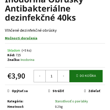
je
á
Antibakteriálne
0,0
z
j
dezinfekčné 40ks
5
s
hviezdičiek.
ť
Vlhčené dezinfekčné obrúsky
?
Možnosti doručenia
Skladom
(>5 ks)
Kód:
725
HĽADAŤ
Značka:
Inodorina
€3,90
DO KOŠÍKA
O
Jednotková
d
cena:
p
Opýtať sa
Strážiť
Zdieľať
o
r
Kategória
:
Starostlivosť o psie labky
ú
Hmotnosť
:
0.2 kg