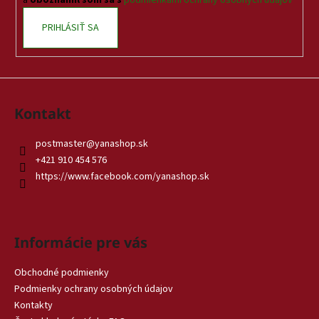
a
oboznámil som sa s
podmienkami ochrany osobných údajov
PRIHLÁSIŤ SA
Kontakt
postmaster
@
yanashop.sk
+421 910 454 576
https://www.facebook.com/yanashop.sk
Informácie pre vás
Obchodné podmienky
Podmienky ochrany osobných údajov
Kontakty