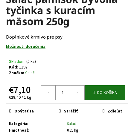
je
á
tyčinka s kuracím
0,0
z
j
mäsom 250g
5
s
hviezdičiek.
ť
Doplnkové krmivo pre psy
?
Možnosti doručenia
Skladom
(5 ks)
Kód:
1197
HĽADAŤ
Značka:
Salač
€7,10
DO KOŠÍKA
O
Jednotková
€28,40 / 1 kg
d
cena:
p
Opýtať sa
Strážiť
Zdieľať
o
r
Kategória
:
Salač
ú
Hmotnosť
:
0.25 kg