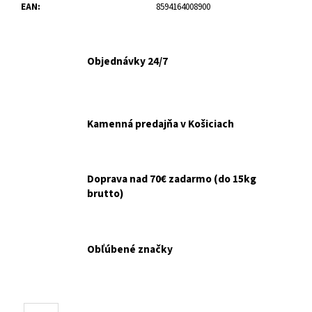
č
EAN
:
8594164008900
a
m
e
Objednávky 24/7
VETERINOL
SPRAY
500ML
Kamenná predajňa v Košiciach
€14,99
Doprava nad 70€ zadarmo (do 15kg
brutto)
Obľúbené značky