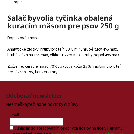
Popis
Salač byvolia tyčinka obalená
kuracím mäsom pre psov 250 g
Doplnkové krmivo.
Analytické zložky: hrubý proteín 50% min, hrubé tuky 4% max,
hrubá vláknina 1% max, vlhkosť 22% max, hrubý popol 4% max.
Zloženie: kuracie mäso 70%, byvolia koža 25%, rastlinný proteín
3%, škrob 1%, konzervanty.
Z
á
Odoberať newsletter
p
Nezmeškajte žiadne novinky či zľavy!
ä
t
Email
i
Súhlasím so spracovaním osobných údajov na účely Reklamy
e