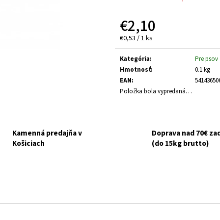
GOURMET GOLD KÚSKY V ŠŤAVE 8X85G
NUEVO DOG ADULT
ZEMIAKY 800G
€6,10
€2,10
Pôvodne:
€6,50
€3,70
Jednotková
€0,53 / 1 ks
cena:
Kategória
:
Pre psov
Hmotnosť
:
0.1 kg
EAN
:
54143650
Položka bola vypredaná…
Kamenná predajňa v
Doprava nad 70€ z
Košiciach
(do 15kg brutto)