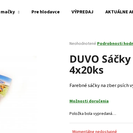
 mačky
Pre hlodavce
VÝPREDAJ
AKTUÁLNE A
Čo potrebujete nájsť?
Priemerné
Neohodnotené
Podrobnosti hod
hodnotenie
produktu
DUVO Sáčky 
HĽADAŤ
je
4x20ks
0,0
z
5
Odporúčame
hviezdičiek.
Farebné sáčky na zber psích v
Možnosti doručenia
Položka bola vypredaná…
Momentálne nedostupné