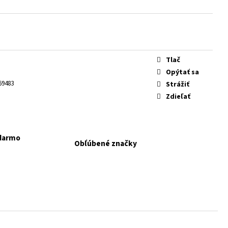
 KONZERVA JAHŇA A
Tlač
Opýtať sa
69483
Strážiť
Zdieľať
adarmo
Obľúbené značky