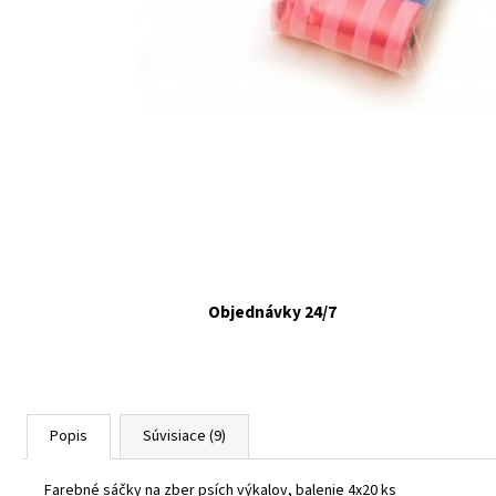
FELIX CAT ADULT KAPSIČKY FANTASTIC VÝBER
V ŽELÉ 44X85G
€16,90
Objednávky 24/7
Popis
Súvisiace (9)
Farebné sáčky na zber psích výkalov, balenie 4x20 ks