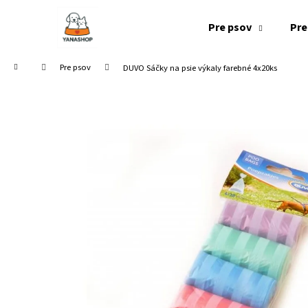
K
Prejsť
na
o
Pre psov
Pre
obsah
Späť
Späť
š
do
do
í
Domov
Pre psov
DUVO Sáčky na psie výkaly farebné 4x20ks
k
obchodu
obchodu