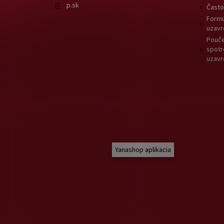
p.sk
Často
Formu
uzavr
Pouče
spotr
uzavr
Yanashop aplikacia