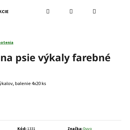
Hľadať
Prihlásenie
Nákupný
KCIE
Kamenná predajňa
Kontakty
Značky
košík
notenia
na psie výkaly farebné
ýkalov, balenie 4x20 ks
Nasledujúce
Kód:
1331
Značka:
Duvo