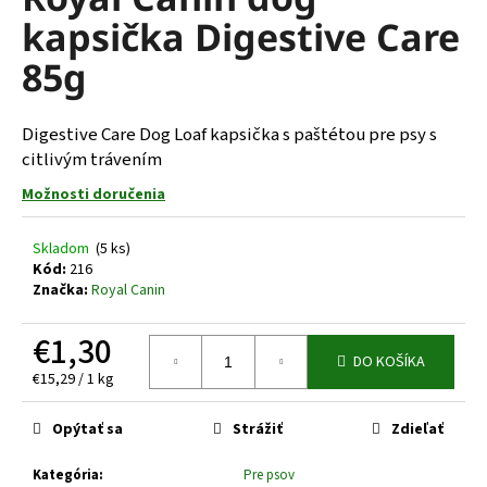
je
á
kapsička Digestive Care
0,0
z
j
85g
5
s
hviezdičiek.
ť
Digestive Care Dog Loaf kapsička s paštétou pre psy s
?
citlivým trávením
Možnosti doručenia
Skladom
(5 ks)
HĽADAŤ
Kód:
216
Značka:
Royal Canin
€1,30
O
DO KOŠÍKA
d
Jednotková
€15,29 / 1 kg
p
cena:
o
Opýtať sa
Strážiť
Zdieľať
r
ú
Kategória
:
Pre psov