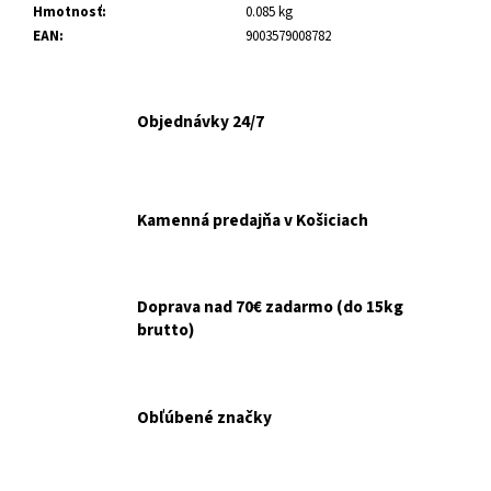
č
Hmotnosť
:
0.085 kg
a
EAN
:
9003579008782
m
e
Objednávky 24/7
NUEVO
DOG
ADULT
KONZERVA
JAHŇA
Kamenná predajňa v Košiciach
A
ZEMIAKY
800G
€3,70
Doprava nad 70€ zadarmo (do 15kg
brutto)
Obľúbené značky