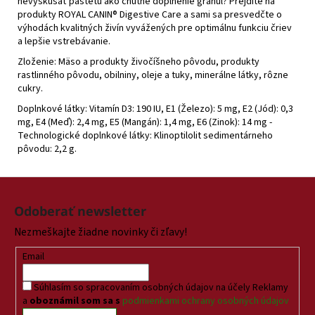
nevyskúšať paštétu ako chutné doplnenie granúl? Prejdite na
produkty ROYAL CANIN® Digestive Care a sami sa presvedčte o
výhodách kvalitných živín vyvážených pre optimálnu funkciu čriev
a lepšie vstrebávanie.
Zloženie:
Mäso a produkty živočíšneho pôvodu, produkty
rastlinného pôvodu, obilniny, oleje a tuky, minerálne látky, rôzne
cukry.
Doplnkové látky:
Vitamín D3: 190 IU, E1 (Železo): 5 mg, E2 (Jód): 0,3
mg, E4 (Meď): 2,4 mg, E5 (Mangán): 1,4 mg, E6 (Zinok): 14 mg -
Technologické doplnkové látky: Klinoptilolit sedimentárneho
pôvodu: 2,2 g.
Z
á
Odoberať newsletter
p
Nezmeškajte žiadne novinky či zľavy!
ä
t
Email
i
Súhlasím so spracovaním osobných údajov na účely Reklamy
e
a
oboznámil som sa s
podmienkami ochrany osobných údajov