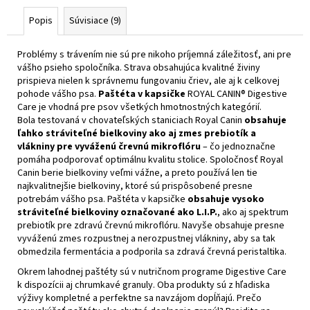
Popis
Súvisiace (9)
Problémy s trávením nie sú pre nikoho príjemná záležitosť, ani pre
vášho psieho spoločníka. Strava obsahujúca kvalitné živiny
prispieva nielen k správnemu fungovaniu čriev, ale aj k celkovej
pohode vášho psa.
Paštéta v kapsičke
ROYAL CANIN® Digestive
Care je vhodná pre psov všetkých hmotnostných kategórií.
Bola testovaná v chovateľských staniciach Royal Canin
obsahuje
ľahko stráviteľné bielkoviny ako aj zmes prebiotík a
vlákniny pre vyváženú črevnú mikroflóru
– čo jednoznačne
pomáha podporovať optimálnu kvalitu stolice. Spoločnosť Royal
Canin berie bielkoviny veľmi vážne, a preto používá len tie
najkvalitnejšie bielkoviny, ktoré sú prispôsobené presne
potrebám vášho psa. Paštéta v kapsičke
obsahuje vysoko
stráviteľné bielkoviny označované ako L.I.P.
, ako aj spektrum
prebiotík pre zdravú črevnú mikroflóru. Navyše obsahuje presne
vyváženú zmes rozpustnej a nerozpustnej vlákniny, aby sa tak
obmedzila fermentácia a podporila sa zdravá črevná peristaltika.
Okrem lahodnej paštéty sú v nutričnom programe Digestive Care
k dispozícii aj chrumkavé granuly. Oba produkty sú z hľadiska
výživy kompletné a perfektne sa navzájom dopĺňajú. Prečo