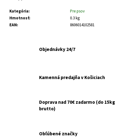
č
a
Kategória
:
Pre psov
m
Hmotnosť
:
0.3 kg
e
EAN
:
8606014102581
FELIX
CAT
Objednávky 24/7
ADULT
KAPSIČKY
FANTASTIC
VÝBER
V
ŽELÉ
Kamenná predajňa v Košiciach
44X85G
€16,90
Doprava nad 70€ zadarmo (do 15kg
brutto)
Obľúbené značky