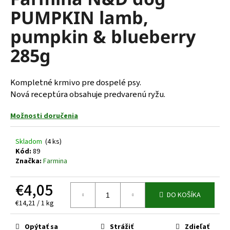
je
á
PUMPKIN lamb,
0,0
z
j
pumpkin & blueberry
5
s
hviezdičiek.
285g
ť
?
Kompletné krmivo pre dospelé psy.
Nová receptúra obsahuje predvarenú ryžu.
Možnosti doručenia
HĽADAŤ
Skladom
(4 ks)
Kód:
89
Značka:
Farmina
O
d
€4,05
p
DO KOŠÍKA
o
Jednotková
€14,21 / 1 kg
r
cena:
ú
Opýtať sa
Strážiť
Zdieľať