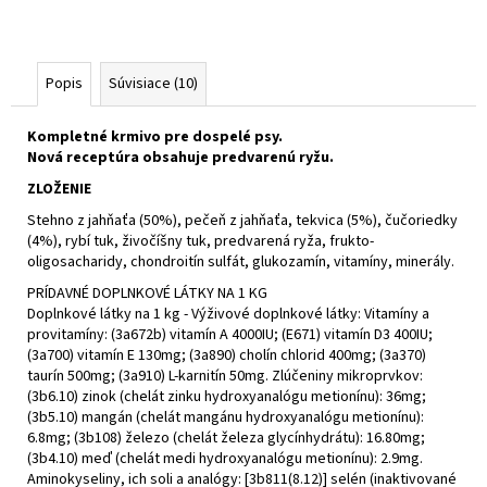
Popis
Súvisiace (10)
Kompletné krmivo pre dospelé psy.
Nová receptúra obsahuje predvarenú ryžu.
ZLOŽENIE
Stehno z jahňaťa (50%), pečeň z jahňaťa, tekvica (5%), čučoriedky
(4%), rybí tuk, živočíšny tuk, predvarená ryža, frukto-
oligosacharidy, chondroitín sulfát, glukozamín, vitamíny, minerály.
PRÍDAVNÉ DOPLNKOVÉ LÁTKY NA 1 KG
Doplnkové látky na 1 kg - Výživové doplnkové látky: Vitamíny a
provitamíny: (3a672b) vitamín A 4000IU; (E671) vitamín D3 400IU;
(3a700) vitamín E 130mg; (3a890) cholín chlorid 400mg; (3a370)
taurín 500mg; (3a910) L-karnitín 50mg. Zlúčeniny mikroprvkov:
(3b6.10) zinok (chelát zinku hydroxyanalógu metionínu): 36mg;
(3b5.10) mangán (chelát mangánu hydroxyanalógu metionínu):
6.8mg; (3b108) železo (chelát železa glycínhydrátu): 16.80mg;
(3b4.10) meď (chelát medi hydroxyanalógu metionínu): 2.9mg.
Aminokyseliny, ich soli a analógy: [3b811(8.12)] selén (inaktivované