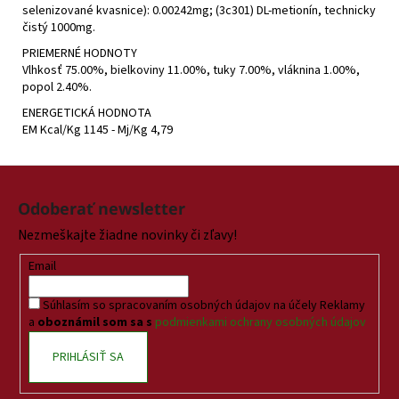
selenizované kvasnice): 0.00242mg; (3c301) DL-metionín, technicky
čistý 1000mg.
PRIEMERNÉ HODNOTY
Vlhkosť 75.00%, bielkoviny 11.00%, tuky 7.00%, vláknina 1.00%,
popol 2.40%.
ENERGETICKÁ HODNOTA
EM Kcal/Kg 1145 - Mj/Kg 4,79
Z
á
Odoberať newsletter
p
Nezmeškajte žiadne novinky či zľavy!
ä
t
Email
i
Súhlasím so spracovaním osobných údajov na účely Reklamy
e
a
oboznámil som sa s
podmienkami ochrany osobných údajov
PRIHLÁSIŤ SA