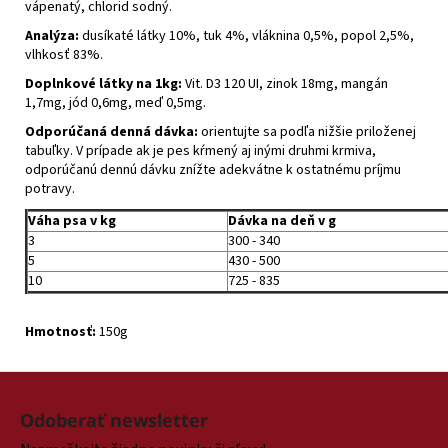
vápenatý, chlorid sodný.
Analýza:
dusíkaté látky 10%, tuk 4%, vláknina 0,5%, popol 2,5%,
vlhkosť 83%.
Doplnkové látky na 1kg:
Vit. D3 120 UI, zinok 18mg, mangán
1,7mg, jód 0,6mg, meď 0,5mg.
Odporúčaná denná dávka:
orientujte sa podľa nižšie priloženej
tabuľky. V prípade ak je pes kŕmený aj inými druhmi krmiva,
odporúčanú dennú dávku znížte adekvátne k ostatnému príjmu
potravy.
Váha psa v kg
Dávka na deň v g
3
300 - 340
5
430 - 500
10
725 - 835
Hmotnosť:
150g
Z
á
Odoberať newsletter
p