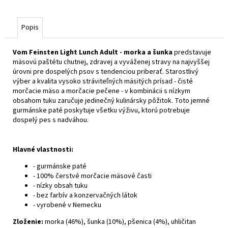
Popis
Vom Feinsten Light Lunch Adult - morka a šunka
predstavuje
mäsovú paštétu chutnej, zdravej a vyváženej stravy na najvyššej
úrovni pre dospelých psov s tendenciou priberať. Starostlivý
výber a kvalita vysoko stráviteľných mäsitých prísad - čisté
morčacie mäso a morčacie pečene - v kombinácii s nízkym
obsahom tuku zaručuje jedinečný kulinársky pôžitok. Toto jemné
gurmánske paté poskytuje všetku výživu, ktorú potrebuje
dospelý pes s nadváhou.
Hlavné vlastnosti:
- gurmánske paté
- 100% čerstvé morčacie mäsové časti
- nízky obsah tuku
- bez farbív a konzervačných látok
- vyrobené v Nemecku
Zloženie:
morka (46%), šunka (10%), pšenica (4%), uhličitan