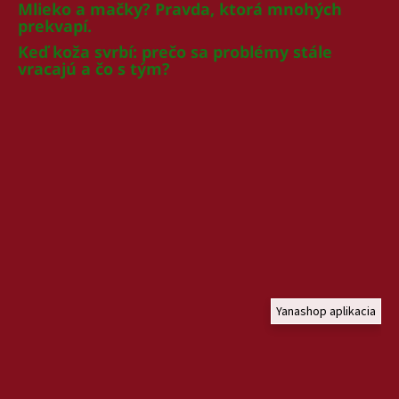
Mlieko a mačky? Pravda, ktorá mnohých
prekvapí.
Keď koža svrbí: prečo sa problémy stále
vracajú a čo s tým?
Yanashop aplikacia