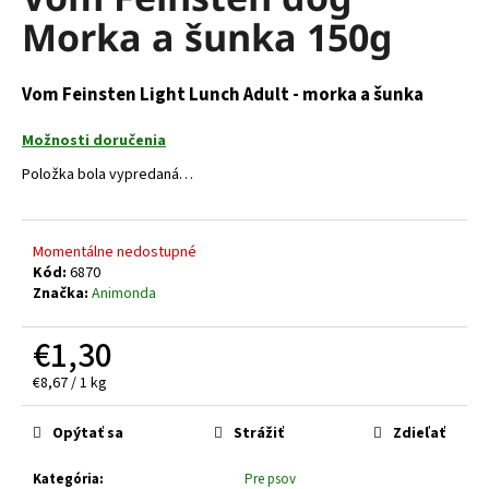
je
á
Morka a šunka 150g
0,0
z
j
5
s
hviezdičiek.
Vom Feinsten Light Lunch Adult - morka a šunka
ť
?
Možnosti doručenia
Položka bola vypredaná…
Momentálne nedostupné
HĽADAŤ
Kód:
6870
Značka:
Animonda
€1,30
O
d
Jednotková
€8,67 / 1 kg
p
cena:
o
Opýtať sa
Strážiť
Zdieľať
r
ú
Kategória
:
Pre psov