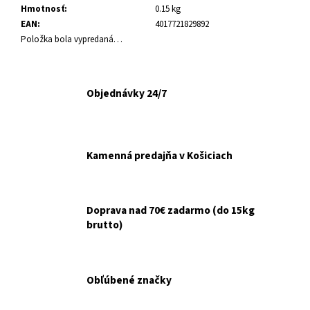
č
Hmotnosť
:
0.15 kg
a
EAN
:
4017721829892
m
Položka bola vypredaná…
e
INODORINA
Objednávky 24/7
OBRÚSKY
NA
OČI
A
UŠI
Kamenná predajňa v Košiciach
HARMANČEK
15KS
€2,10
Doprava nad 70€ zadarmo (do 15kg
brutto)
Obľúbené značky