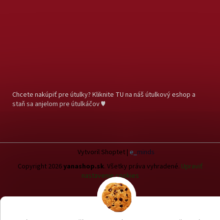
Chcete nakúpiť pre útulky? Kliknite TU na náš útulkový eshop a
staň sa anjelom pre útulkáčov ♥
Vytvoril Shoptet
|
e_
minds
Copyright 2026
yanashop.sk
. Všetky práva vyhradené.
Upraviť
nastavenie cookies