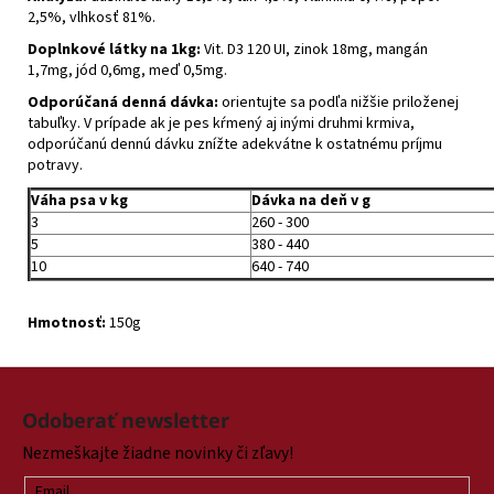
2,5%, vlhkosť 81%.
Doplnkové látky na 1kg:
Vit. D3 120 UI, zinok 18mg, mangán
1,7mg, jód 0,6mg, meď 0,5mg.
Odporúčaná denná dávka:
orientujte sa podľa nižšie priloženej
tabuľky. V prípade ak je pes kŕmený aj inými druhmi krmiva,
odporúčanú dennú dávku znížte adekvátne k ostatnému príjmu
potravy.
Váha psa v kg
Dávka na deň v g
3
260 - 300
5
380 - 440
10
640 - 740
Hmotnosť:
150g
Z
á
Odoberať newsletter
p
Nezmeškajte žiadne novinky či zľavy!
ä
Email