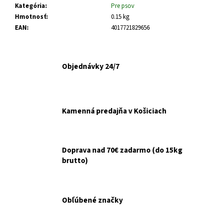
č
Kategória
:
Pre psov
a
Hmotnosť
:
0.15 kg
m
EAN
:
4017721829656
e
INODORINA
Objednávky 24/7
OBRÚSKY
NA
OČI
A
UŠI
Kamenná predajňa v Košiciach
HARMANČEK
15KS
€2,10
Doprava nad 70€ zadarmo (do 15kg
brutto)
Obľúbené značky