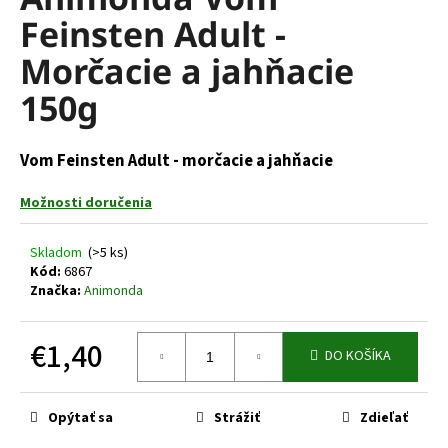
je
á
Feinsten Adult -
0,0
z
j
Morčacie a jahňacie
5
s
hviezdičiek.
150g
ť
?
Vom Feinsten Adult - morčacie a jahňacie
Možnosti doručenia
HĽADAŤ
Skladom
(>5 ks)
Kód:
6867
Značka:
Animonda
O
d
€1,40
DO KOŠÍKA
p
Jednotková
o
cena:
r
Opýtať sa
Strážiť
Zdieľať
ú