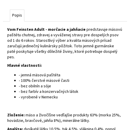
Popis
Vom Feinsten Adult - morčacie a jahňacie
predstavuje mäsovú
paštétu chutnej, zdravej a vyváženej stravy pre dospelých psov
od 1 do 6 rokov. Starostlivý výber a kvalita mäsových prísad
zaručujú jedinečný kulinársky pôžitok. Toto jemné gurmánske
paté poskytuje všetky dôležité živiny, ktoré potrebuje dospelý
pes.
Hlavné vlastnosti:
- jemná mäsová paštéta
- 100% čerstvé mäsové časti
- bez obilnín a sóje
- bez farbív a konzervačných látok
- vyrobené v Nemecku
Zloženie:
mäso a živočíšne vedľajšie produkty 63% (morka 25%,
hovädzie, bravčové, jahňa 8%), minerálne látky.
Analýza:
dusíkaté látky 10,5%, tuk 4,5%, vláknina 0,4%, popol