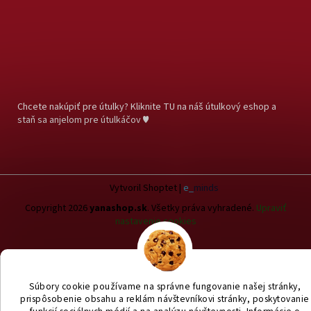
Chcete nakúpiť pre útulky? Kliknite TU na náš útulkový eshop a
staň sa anjelom pre útulkáčov ♥
Vytvoril Shoptet
|
e_
minds
Copyright 2026
yanashop.sk
. Všetky práva vyhradené.
Upraviť
nastavenie cookies
Súbory cookie používame na správne fungovanie našej stránky,
prispôsobenie obsahu a reklám návštevníkovi stránky, poskytovanie