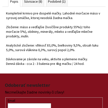
Popis
Súvisiace (8)
Podobné (1)
Kompletné krmivo pre dospelé mačky. Lahodné morčacie mäso v
syrovej omáčke, ktorej neodolá žiadna mačka.
Zloženie: mäso a vedľajšie živočíšne produkty 55%(z toho
morčacie 5%), obilniny, minerály, mlieko a vedľajšie mliečne
produkty, inulín.
Analytické zloženie: vlhkosť 83,0%, bielkoviny 9,5%, obsah tuku
5,0%, surová vláknina 0,3%, surový popol 2,0%.
Dávkovanie je závisle na veku, aktivite a plemene mačky.
Denná dávka - cca 2 - 3 balenia pre 4kg mačku / 24 hod.
Z
á
Odoberať newsletter
p
Nezmeškajte žiadne novinky či zľavy!
ä
t
Email
i