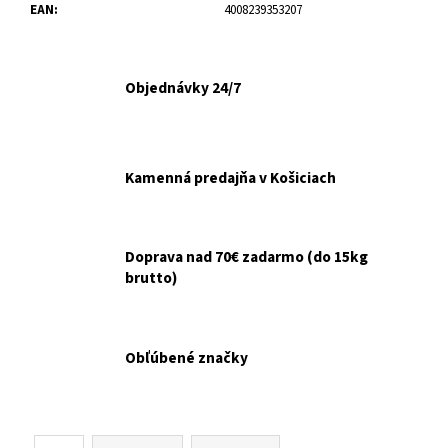
č
EAN
:
4008239353207
a
m
e
Objednávky 24/7
VETERINOL
SPRAY
500ML
Kamenná predajňa v Košiciach
€14,99
Doprava nad 70€ zadarmo (do 15kg
brutto)
Obľúbené značky