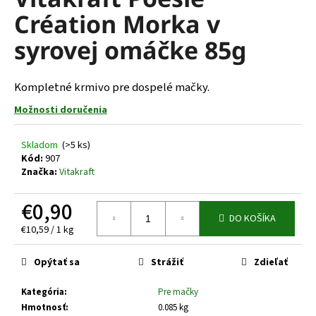
je
á
Création Morka v
0,0
z
j
syrovej omáčke 85g
5
s
hviezdičiek.
ť
Kompletné krmivo pre dospelé mačky.
?
Možnosti doručenia
Skladom
(>5 ks)
Kód:
907
HĽADAŤ
Značka:
Vitakraft
€0,90
DO KOŠÍKA
O
Jednotková
€10,59 / 1 kg
d
cena:
p
Opýtať sa
Strážiť
Zdieľať
o
r
Kategória
:
Pre mačky
ú
Hmotnosť
:
0.085 kg