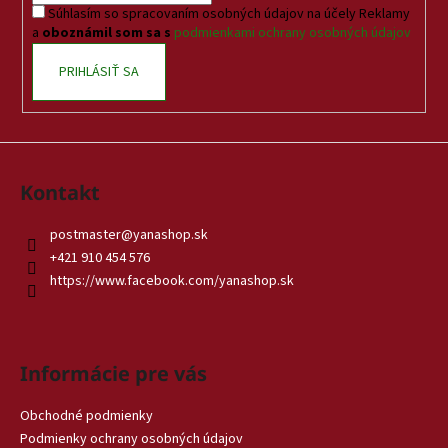
Súhlasím so spracovaním osobných údajov na účely Reklamy
e
a
oboznámil som sa s
podmienkami ochrany osobných údajov
PRIHLÁSIŤ SA
Kontakt
postmaster
@
yanashop.sk
+421 910 454 576
https://www.facebook.com/yanashop.sk
Informácie pre vás
Obchodné podmienky
Podmienky ochrany osobných údajov