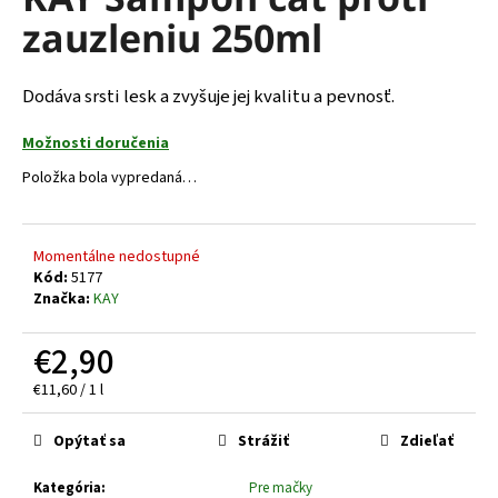
je
á
zauzleniu 250ml
0,0
z
j
5
s
hviezdičiek.
Dodáva srsti lesk a zvyšuje jej kvalitu a pevnosť.
ť
?
Možnosti doručenia
Položka bola vypredaná…
Momentálne nedostupné
HĽADAŤ
Kód:
5177
Značka:
KAY
€2,90
O
d
Jednotková
€11,60 / 1 l
p
cena:
o
Opýtať sa
Strážiť
Zdieľať
r
ú
Kategória
:
Pre mačky