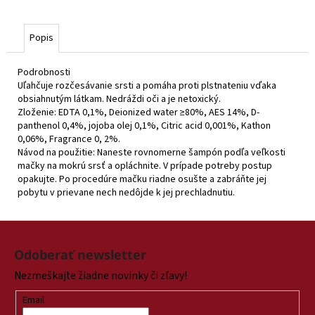
Popis
Podrobnosti
Uľahčuje rozčesávanie srsti a pomáha proti plstnateniu vďaka
obsiahnutým látkam. Nedráždi oči a je netoxický.
Zloženie: EDTA 0,1%, Deionized water ≥80%, AES 14%, D-
panthenol 0,4%, jojoba olej 0,1%, Citric acid 0,001%, Kathon
0,06%, Fragrance 0, 2%.
Návod na použitie: Naneste rovnomerne šampón podľa veľkosti
mačky na mokrú srsť a opláchnite. V prípade potreby postup
opakujte. Po procedúre mačku riadne osušte a zabráňte jej
pobytu v prievane nech nedôjde k jej prechladnutiu.
Z
á
Odoberať newsletter
p
Nezmeškajte žiadne novinky či zľavy!
ä
t
Email