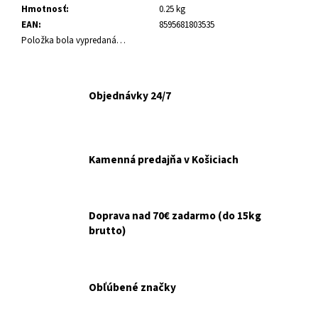
č
Hmotnosť
:
0.25 kg
a
EAN
:
8595681803535
m
Položka bola vypredaná…
e
NOBBY
Objednávky 24/7
TENISOVÁ
LOPTA
TIGROVANÁ
6CM
€3,50
Kamenná predajňa v Košiciach
Doprava nad 70€ zadarmo (do 15kg
brutto)
Obľúbené značky