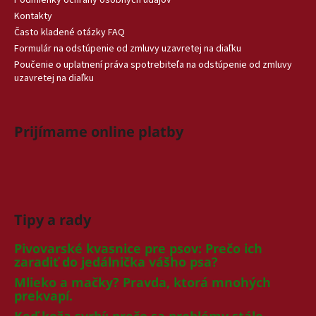
Kontakty
Často kladené otázky FAQ
Formulár na odstúpenie od zmluvy uzavretej na diaľku
Poučenie o uplatnení práva spotrebiteľa na odstúpenie od zmluvy
uzavretej na diaľku
Prijímame online platby
Tipy a rady
Pivovarské kvasnice pre psov: Prečo ich
zaradiť do jedálnička vášho psa?
Mlieko a mačky? Pravda, ktorá mnohých
prekvapí.
Keď koža svrbí: prečo sa problémy stále