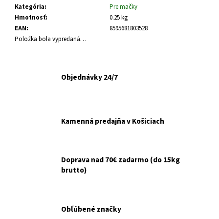
č
Kategória
:
Pre mačky
a
Hmotnosť
:
0.25 kg
m
EAN
:
8595681803528
e
Položka bola vypredaná…
VETERINOL
SPRAY
Objednávky 24/7
500ML
€14,99
Kamenná predajňa v Košiciach
Doprava nad 70€ zadarmo (do 15kg
brutto)
Obľúbené značky