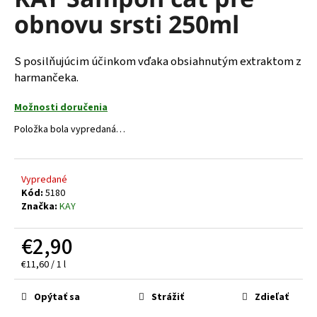
je
á
obnovu srsti 250ml
0,0
z
j
5
s
hviezdičiek.
S posilňujúcim účinkom vďaka obsiahnutým extraktom z
ť
harmančeka.
?
Možnosti doručenia
Položka bola vypredaná…
HĽADAŤ
Vypredané
Kód:
5180
Značka:
KAY
O
€2,90
d
p
Jednotková
€11,60 / 1 l
o
cena:
r
Opýtať sa
Strážiť
Zdieľať
ú