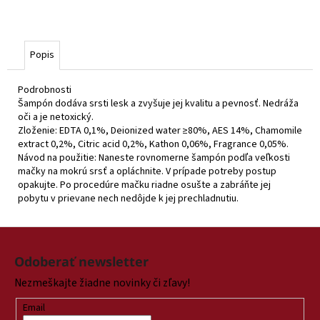
Popis
Podrobnosti
Šampón dodáva srsti lesk a zvyšuje jej kvalitu a pevnosť. Nedráža
oči a je netoxický.
Zloženie: EDTA 0,1%, Deionized water ≥80%, AES 14%, Chamomile
extract 0,2%, Citric acid 0,2%, Kathon 0,06%, Fragrance 0,05%.
Návod na použitie: Naneste rovnomerne šampón podľa veľkosti
mačky na mokrú srsť a opláchnite. V prípade potreby postup
opakujte. Po procedúre mačku riadne osušte a zabráňte jej
pobytu v prievane nech nedôjde k jej prechladnutiu.
Z
á
Odoberať newsletter
p
Nezmeškajte žiadne novinky či zľavy!
ä
t
Email