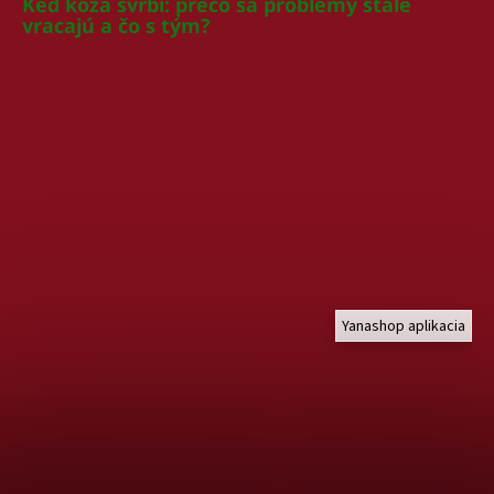
Keď koža svrbí: prečo sa problémy stále
vracajú a čo s tým?
Yanashop aplikacia